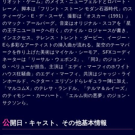
リオット・ゲーム」のメイス・ニューフェルドとロバート・
ちに囲まれてご機嫌だった。
レーメ。脚本は「フリント・ストーン モダン石器時代」のス
ティーヴン・E・デ・スーザ、撮影は「オスカー（1991）」
のマック・アールバーグ。音楽はオリジナル・スコアを「星
の王子ニユーヨークへ行く」のナイル・ロジャースが書き、
インエクセス、テレンス・トレント・ダービー、イージー・
Eら多彩なアーティストの挿入曲が流れる。架空のテーマパ
ークを作り上げた美術はマイケル・シーモア、SFXコーディ
ネーターは「リーサル・ウェポン2」、「同3」のジョン・
G・ベリューが担当。主演は「エディ・マーフィのホワイト
ハウス狂騒曲」のエディ・マーフィ。共演はジャッジ・ライ
ンホールド、ヘクター・エリゾンドらレギュラー陣に加え、
「マルコムX」のテレサ・ランドル、「テルマ＆ルイーズ」
のティモシー・カーハート、「エルム街の悪夢」のジョン・
サクソンら。
公
開日・キャスト、その他基本情報