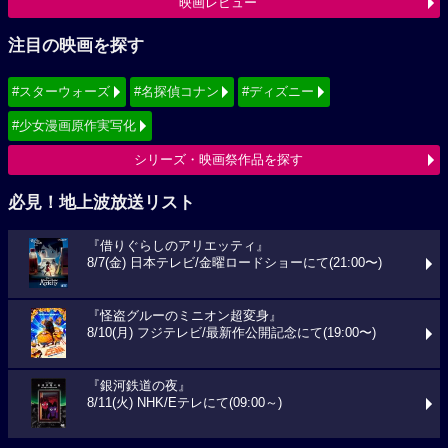
映画レビュー
注目の映画を探す
#スターウォーズ
#名探偵コナン
#ディズニー
#少女漫画原作実写化
シリーズ・映画祭作品を探す
必見！地上波放送リスト
『借りぐらしのアリエッティ』
8/7(金) 日本テレビ/金曜ロードショーにて(21:00〜)
『怪盗グルーのミニオン超変身』
8/10(月) フジテレビ/最新作公開記念にて(19:00〜)
『銀河鉄道の夜』
8/11(火) NHK/Eテレにて(09:00～)