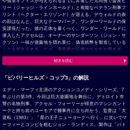
や個室オフィスが与えられるまでに昇進した元同僚で盟友ピ
リー（ジャッジ・ラインホールド）と有能なベテラン刑事フ
リント（ヘクター・エリゾンド）が迎える。デウォルドの表
の顔はなんと、巨大なテーマパーク、ワンダーワールドの保
安課長だった。彼の正体を暴くべく、ワンダー・ワールドに
潜入したアクセルは、オーナーのサンダーソン（ジョン・サ
クソン）一味が遊薗地を隠れ蓑に、偽造紙幣を製造している
ことを突き止める。だが、偽造団の証拠はなかなか掴めず、
同じく彼らを追っていたFBI捜査官も干渉してきた。アクセ
続きを読む
ルは、園内の讐備システムを菅理する美人職員のジャニス
（テレサ・ランドル）から内部の見取り図を提供され、遊園
地の創立者アンクル・デイヴ（アラン・ヤング）から動かぬ
「ビバリーヒルズ・コップ3」の解説
証拠のメモを入手する。だが、アンクル・デイヴがデウォル
エディ・マーフィ主演のアクションコメディ・シリーズ、7
ドに撃たれて重傷を負い、アクセルの怒りは爆発する。彼は
年ぶりの第3作。今回は巨大遊園地を舞台に、デトロイト市
旧友のオカマのセルジュ（ブロンソン・ピンチョット）に用
讐の名物刑事、アクセル・フォーリーが得意のマシンガント
意してもらった武器を手に、再びワンダーワールドに乗り込
ークと持ち前のユーモアで難事件に立ち向かう。監督は「大
む。駆けつけたビリーやフリントらの協力を得て、ついにデ
逆転（1983）」「星の王子ニューヨークヘ行く」に次いでマ
ウオルドと対決したアクセルは、大活躍の末に敵組織を壊滅
ーフィーとコンビを粗むジョン・ランディス。製作は「パト
させた。事件も解決し3人の刑事は青空の下、満場の子供た