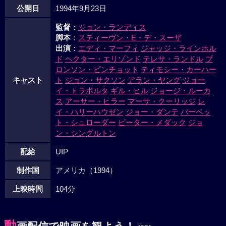
公開日
1994年9月23日
監督
：
ジョン・ランディス
脚本
：
スティーヴン・E・デ・スーザ
出演
：
エディ・マーフィ
ジャッジ・ラインホル
ド
ヘクター・エリゾンド
テレサ・ランドル
ブ
ロンソン・ピンチョット
ティモシー・カーハー
キャスト
ト
ジョン・サクソン
アラン・ヤング
ジョー
イ・トラボルタ
ギル・ヒル
ジョージ・ルーカ
ス
アーサー・ヒラー
マーサ・クーリッジ
レ
イ・ハリーハウゼン
ジョー・ダンテ
バーベッ
ト・シュローダー
ピーター・メダック
ジョ
ン・シングルトン
配給
UIP
制作国
アメリカ（1994）
上映時間
104分
動