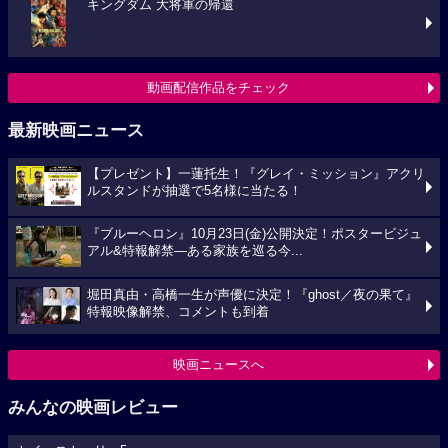
キングダム 大将軍の帰還
動画配信作品をチェック
最新映画ニュース
【プレゼント】一蓮托生！『グレイ・ミッション』アクリ
ルスタンドが抽選で5名様に当たる！
『ブルーヘロン』10月23日(金)公開決定！ポスタービジュ
アル&特報解禁―ある家族を巡る今...
堀田真由・高橋一生が声優に決定！『ghost／夜の果て』
特報映像解禁、コメントも到着
映画ニュースへ
みんなの映画レビュー