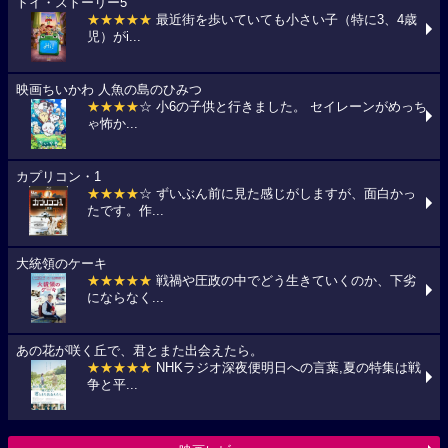
トイ・ストーリー5
★★★★★
最近街を歩いていても小さい子（特に3、4歳
児）がi...
映画ちいかわ 人魚の島のひみつ
★★★★
☆ 小6の子供と行きました。 セイレーンがめっち
ゃ怖か...
カプリコン・1
★★★★
☆ ずいぶん前に見た感じがしますが、面白かっ
たです。作...
大統領のケーキ
★★★★★
戦禍や圧政の中でどう生きていくのか、下劣
にならなく...
あの花が咲く丘で、君とまた出会えたら。
★★★★★
NHKラジオ深夜便明日への言葉,夏の特集は戦
争と平...