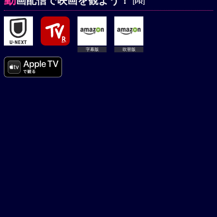
画配信で映画を観よう！
[PR]
字幕版
吹替版