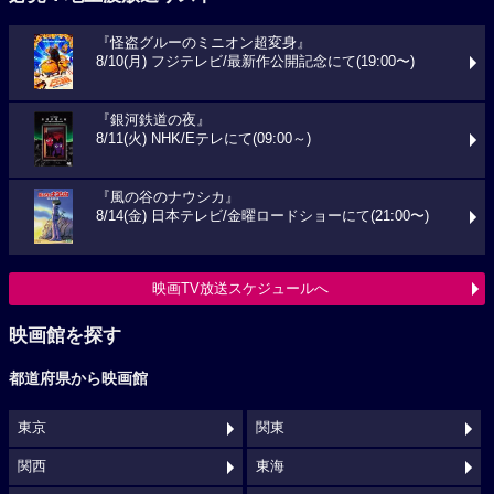
『怪盗グルーのミニオン超変身』
8/10(月) フジテレビ/最新作公開記念にて(19:00〜)
『銀河鉄道の夜』
8/11(火) NHK/Eテレにて(09:00～)
『風の谷のナウシカ』
8/14(金) 日本テレビ/金曜ロードショーにて(21:00〜)
映画TV放送スケジュールへ
映画館を探す
都道府県から映画館
東京
関東
関西
東海