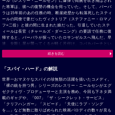
ール（レスリー・ニールセン）に爆弾で両腕を吹き飛ばされ
た将軍は、彼への復讐の機会を伺っていた。そして、バーバ
ラは15年前のあの任務の時、断崖絶壁から転落死したスティ
ールの同僚で妻だったヴィクトリア（ステファニー・ロマノ
フ=二役）と彼の間に生まれた娘だった。引退していたステ
ィールは長官（チャールズ・ダーニング）の要請で任務に復
帰すると、バーバラが探っていたロサンゼルスへ飛んだ。早
速、女殺し屋が襲ってくるが軽く片付け、コパカバーナとい
う店が怪しいと睨んだ彼は、現地の案内人カブール（ジョ
続きを読む
ン・エイルズ）の車で向かう。待ち受ける敵を倒したスティ
ールは、天才科学者ウクリンスキー（エリア・バスキン）教
授の娘ヴェロニカ（ニコレット・シェリダン）と出会う。彼
「スパイ・ハード」の解説
女の話では、教授が発明したメガチップが、ランカー将軍が
世界一おマヌケなスパイの珍無類の活躍を描いたコメディ。
ミサイルを発射するのに不可欠だった。再び襲撃してきた敵
「裸の銃を持つ男」シリーズのレスリー・ニールセンがエグ
にヴェロニカをさらわれたスティールは、残された彼女のペ
ゼクティヴ・プロデューサーと主演を務め、今回も下ネタ満
ンダントを元にあっさり教授を見つけると、少年エージェン
載のギャグや、「007」「ザ・シークレット・サービス」
トのマクラッキー（メイソン・ギャンブル）の家に一時匿
「クリフハンガー」「スピード」「天使にラブ・ソング
い、ヴェロニカの救出に向かう。ランカー将軍の右腕スライ
を…」など無数に散りばめられた映画パロディの数々が見も
ス（カルロス・ラウチュウ）を筆頭とする敵の攻撃をかわし