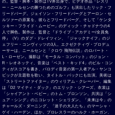
の。監督・脚本・製作はTV界出身で、ビデオ作品『レスリ
つつ、ある修道院が怪しいと睨んだ彼は、尼さんに変装して
ー・ニールセンの勝つためのゴルフ』も演出したリック・フ
内部に潜入、手術台に縛りつけられているヴェロニカを発見
リードバーグ。ジェイソン・フリードバーグとアーロン・セ
し救出した。2人はその夜、ベッドイン。だが、その頃、情
ルツァーの原案を、彼らとフリードバーグ、そして「ケンタ
報局ではスティールの報告が登頂されており、教授の隠れ家
ッキー・フライド・ムービー」のディック・チャドナウの4
が将軍に筒抜けになっていた。スティールとヴェロニカは、
人で脚色。製作は、監督と『ドライブ・アカデミー/全員免
さらわれた教授を追って、敵の本拠地キキリー島に向かう。
停』（V）のダグ・ドレイツィン、「ジャックナイフ」のジ
将軍は世界平和のためと称して、教授にチップをミサイルに
ェフリー・コンヴィッツの3人。エクゼクティヴ・プロデュ
取り付けさせた。スティールたちも捕らえられるが、裏切り
ーサーは、ニールセンと「クロウ 飛翔伝説」のロバート・
者は何と長官秘書のミス・シーヴァスだった。ミサイル発射
L・ローゼン。撮影は「モータル・コンバット」のジョン・
の時が迫り、絶体絶命。だが、スティールはエージェント部
R・レオネッティ、音楽は「ベスト・キッド4」のビル・コン
隊の協力を得て、逆転に成功。ランカー将軍はミサイルに縛
ティがスコアを書き、パロディ音楽の第一人者アル・ヤンコ
り付けられたまま発射され、世界の危機は回避された。
ビックが主題歌を歌い、タイトル・バックにも出演。美術は
「ストリートファイター」のウィリアム・クレーバー、編集
は「D2 マイティ・ダック」のエリック・シアーズ、衣裳は
「シャイアント・ベビー」のトム・ブロンソン。共演は「シ
ュア・シング」のニコレット・シェリダン、「未来は今」の
チャールズ・ダーニング、「迷子の大人たち」のマーシャ・
ゲイ・ハーデン、ほか。プロレスラーのハルク・ホーガン、