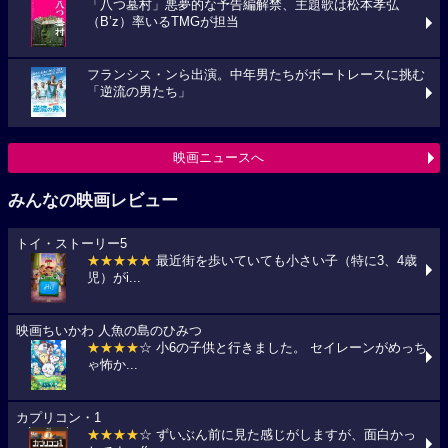
「八つ墓村」悪夢的な予告編解禁、主題歌は松本孝弘
（B’z）率いるTMGが担当
フランシス・ンら出演。中年男たちがボートレースに挑む
「逆流の男たち」
映画ニュースへ
みんなの映画レビュー
トイ・ストーリー5
★★★★★
最近街を歩いていても小さい子（特に3、4歳
児）がi...
映画ちいかわ 人魚の島のひみつ
★★★★
☆ 小6の子供と行きました。 セイレーンがめっち
ゃ怖か...
カプリコン・1
★★★★
☆ ずいぶん前に見た感じがしますが、面白かっ