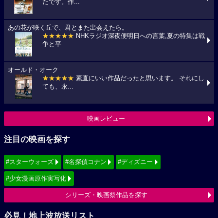
たです。作...
あの花が咲く丘で、君とまた出会えたら。
★★★★★
NHKラジオ深夜便明日への言葉,夏の特集は戦
争と平...
オールド・オーク
★★★★★
素直にいい作品だったと思います。 それにし
ても、永...
映画レビュー
注目の映画を探す
#スターウォーズ
#名探偵コナン
#ディズニー
#少女漫画原作実写化
シリーズ・映画祭作品を探す
必見！地上波放送リスト