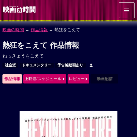
映画の時間
→
作品情報
→ 熱狂をこえて
熱狂をこえて 作品情報
ねっきょうをこえて
社会派
ドキュメンタリー
予告編動画あり
-
作品情報
上映館/スケジュール
レビュー
動画配信