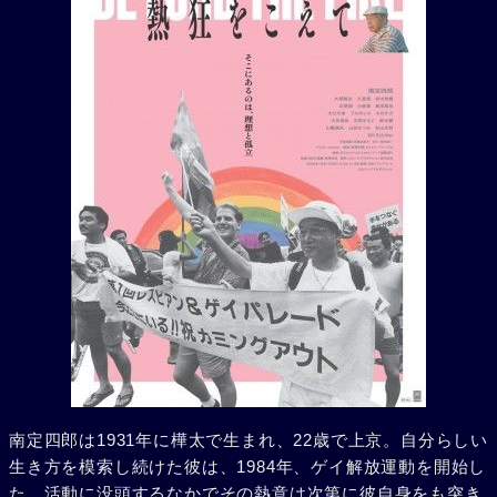
南定四郎は1931年に樺太で生まれ、22歳で上京。自分らしい
生き方を模索し続けた彼は、1984年、ゲイ解放運動を開始し
た。活動に没頭するなかでその熱意は次第に彼自身をも突き