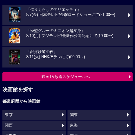
『借りぐらしのアリエッティ』
8/7(金) 日本テレビ/金曜ロードショーにて(21:00〜)
『怪盗グルーのミニオン超変身』
8/10(月) フジテレビ/最新作公開記念にて(19:00〜)
『銀河鉄道の夜』
8/11(火) NHK/Eテレにて(09:00～)
映画TV放送スケジュールへ
映画館を探す
都道府県から映画館
東京
関東
関西
東海