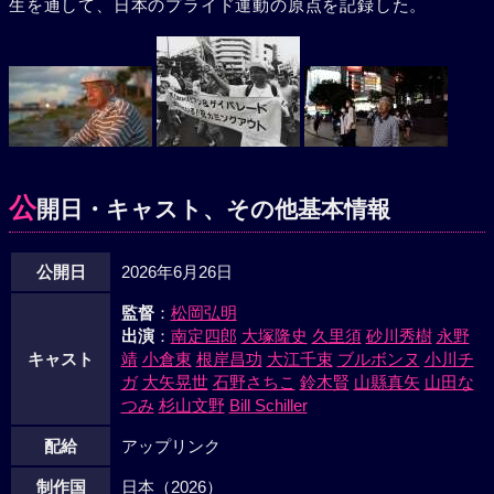
生を通して、日本のプライド運動の原点を記録した。
公
開日・キャスト、その他基本情報
公開日
2026年6月26日
監督
：
松岡弘明
出演
：
南定四郎
大塚隆史
久里須
砂川秀樹
永野
キャスト
靖
小倉東
根岸昌功
大江千束
ブルボンヌ
小川チ
ガ
大矢晃世
石野さちこ
鈴木賢
山縣真矢
山田な
つみ
杉山文野
Bill Schiller
配給
アップリンク
制作国
日本（2026）