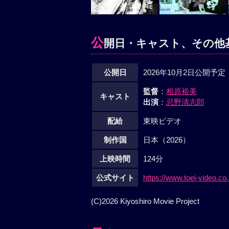
公
開日・キャスト、その他
公開日
2026年10月2日公開予定
監督
：
相原裕美
キャスト
出演
：
忌野清志郎
配給
東映ビデオ
制作国
日本（2026）
上映時間
124分
公式サイト
https://www.toei-video.co.
(C)2026 Kiyoshiro Movie Project