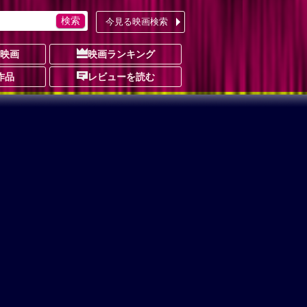
今見る映画検索
の映画
映画ランキング
作品
レビューを読む