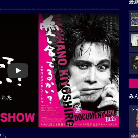
最
Play
み
ト
い。
映