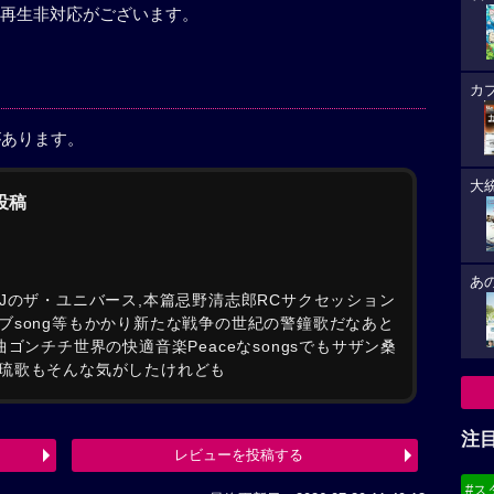
再生非対応がございます。
カ
があります。
大
の投稿
あ
Jのザ・ユニバース,本篇忌野清志郎RCサクセッション
ブsong等もかかり新たな戦争の世紀の警鐘歌だなあと
ゴンチチ世界の快適音楽Peaceなsongsでもサザン桑
琉歌もそんな気がしたけれども
注
レビューを投稿する
#ス