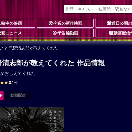
上映中の映画
今週の新作映画
近日公開
映画ニュース
予告編動画
動画配信
い？ 忌野清志郎が教えてくれた
野清志郎が教えてくれた 作品情報
がおしえてくれた
★★
1件
動画配信