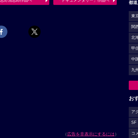
忌野清志郎作品へ
「ドキュメンタリー」作品へ
都道
東
関
北
甲
中
九
お
ア
SF
コ
（
広告を非表示にするには
）