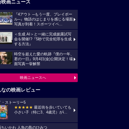
新映画ニュース
『4アウト ─もう一度、プレイボー
ル─』物語のはじまりを感じる場面
写真が到着！スポーツイベ...
＜生成 AI＞と一緒に完成披露試写
会を開催!?『5秒で完全犯罪を生成
する方法』
時空を超えた愛の軌跡『僕の一年、
君の一日』9月4日(金)公開決定！場
面写真一挙解禁
映画ニュースへ
んなの映画レビュー
イ・ストーリー5
★★★★★
最近街を歩いていても
小さい子（特に3、4歳児）がi...
画ちいかわ 人魚の島のひみつ