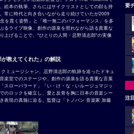
要
、絵本の執筆、さらにはサイクリストとしての顔も持
。常に時代と向き合いながら走り続けていたが2009
信念を貫く姿勢」と「唯一無二のパフォーマンス」を多
ぶるライブ映像、創作の源泉を照れながら語る貴重な
り上げることで、“ひとりの人間・忌野清志郎”の実像
郎が教えてくれた」の解説
ロックミュージシャン、忌野清志郎の軌跡を追ったドキュ
音楽堂でのステージや、創作の源泉を語る貴重な言葉
「スローバラード」「い・け・な・いルージュマジッ
でのロックを確立し、愛と反骨を胸に日本の音楽シー
注
き表現の真髄に迫る。監督は「トノバン 音楽家 加藤