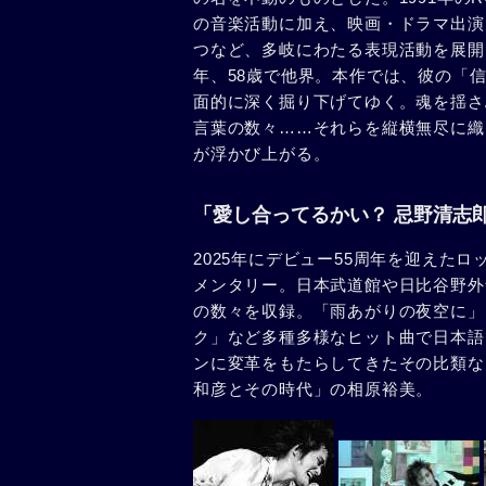
の音楽活動に加え、映画・ドラマ出演
つなど、多岐にわたる表現活動を展開
年、58歳で他界。本作では、彼の「
面的に深く掘り下げてゆく。魂を揺さ
言葉の数々……それらを縦横無尽に織
が浮かび上がる。
「愛し合ってるかい？ 忌野清志
2025年にデビュー55周年を迎えた
メンタリー。日本武道館や日比谷野外
の数々を収録。「雨あがりの夜空に」
ク」など多種多様なヒット曲で日本語
ンに変革をもたらしてきたその比類な
和彦とその時代」の相原裕美。