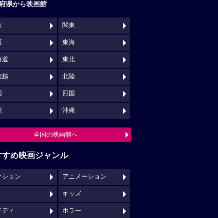
府県から映画館
京
関東
西
東海
海道
東北
信越
北陸
国
四国
州
沖縄
全国の映画館へ
すすめ映画ジャンル
クション
アニメーション
キッズ
メディ
ホラー