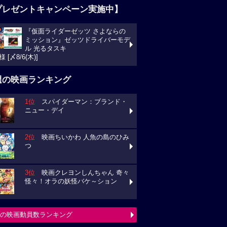
プレゼントキャンペーン実施中】
『仮面ライダーゼッツ さよならの
ミッション』ゼッツドライバーモデ
ル 光るタスキ
様 [〆8/6(木)]
週の映画ランキング
1位
スパイダーマン：ブランド・
ニュー・デイ
2位
映画ちいかわ 人魚の島のひみ
つ
3位
映画クレヨンしんちゃん 奇々
怪々！オラの妖怪バケ～ション
の映画動員数ランキング