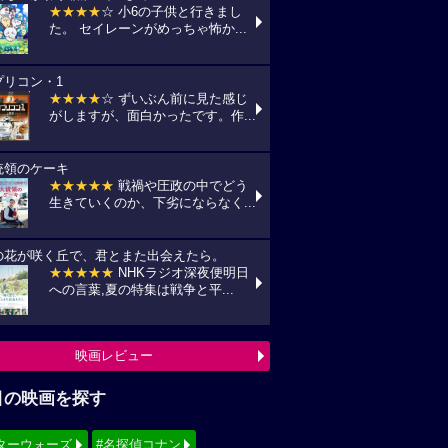
★★★★
☆ 小6の子供と行きまし
た。 セイレーンがめっちゃ怖か...
プリコン・1
★★★★
☆ ずいぶん前に見た感じ
がしますが、面白かったです。作...
統領のケーキ
★★★★★
戦禍や圧政の中でどう
生きていくのか、下劣にならなく...
の花が咲く丘で、君とまた出会えたら。
★★★★★
NHKラジオ深夜便明日
への言葉,夏の特集は戦争と平...
映画レビュー
目の映画を探す
ターウォーズ
#名探偵コナン