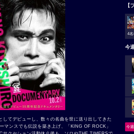
【
4名
今
ーとしてデビューし、数々の名曲を世に送り出してきた
マンスでも伝説を築き上げ、「KING OF ROCK」
今週
Cサクセション活動休止後も、ソロやTHE TIMERSで