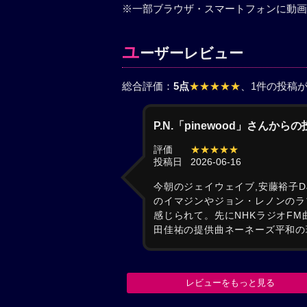
※一部ブラウザ・スマートフォンに動画
ユ
ーザーレビュー
総合評価：
5点
★★★★★
、1件の投稿
P.N.「pinewood」さんから
評価
★★★★★
投稿日
2026-06-16
今朝のジェイウェイブ,安藤裕子D
のイマジンやジョン・レノンのラ
感じられて。先にNHKラジオFM曲
田佳祐の提供曲ネーネーズ平和の
レビューをもっと見る