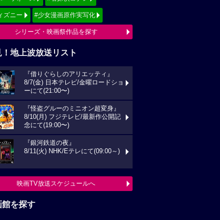
ィズニー
#少女漫画原作実写化
シリーズ・映画祭作品を探す
見！地上波放送リスト
『借りぐらしのアリエッティ』
8/7(金) 日本テレビ/金曜ロードショ
ーにて(21:00〜)
『怪盗グルーのミニオン超変身』
8/10(月) フジテレビ/最新作公開記
念にて(19:00〜)
『銀河鉄道の夜』
8/11(火) NHK/Eテレにて(09:00～)
映画TV放送スケジュールへ
画館を探す