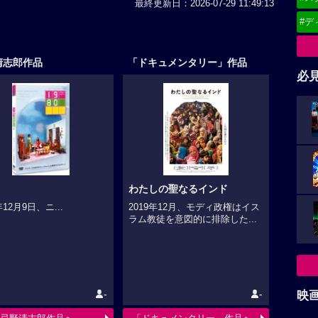
最終更新日：2026-07-29 11:49:13
#デ
清志郎作品
「ドキュメンタリー」作品
必
わたしの聖なるインド
年12月9日、ニ...
2019年12月、モディ政権はイス
ラム教徒を意図的に排除した...
-
-
映