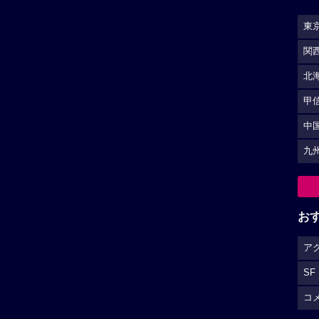
SF
コ
S