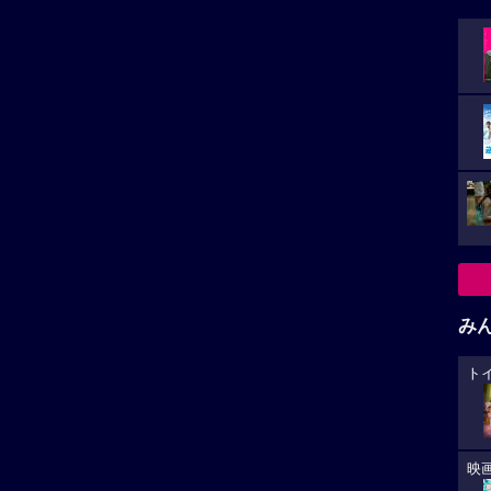
み
AMOTO DAYS
私がビーバーになる時
の武器は持たず、その場に
動物が大好きな大学生メイベル
ト
ものを武器にして戦うスタ
は、科学者たちが発明した“人間
.
の...
小さ
映
た。
カ
が
大
-
★★★★★
1
生
「ドラマ」作品へ
「アクション」作品へ
あ
への