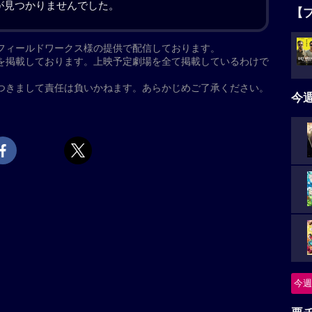
イナが触手で闘っている動画を公開してしまう。レイ
【
実業家・立花アニー（堀正幸）の会社に直談判に向か
宙）を人工的に生成する研究を秘密裏に行っていた。
タ
飲み込まれ、アニーが創り上げた異世界に迷い込む。出
5名
世界に戻るカギは多くの謎に満ちた“幻の学校”である
、アニーの亡き恋人・清村叶恵（吉村奈恵）の怨霊が
今
ニ
hool」の解説
す能力を得た高校生レイナが死闘を繰り広げるSFアク
つ
School」の続編。レイナと親友アンズは、実業家・立花ア
に迷い込む。監督は前作に引き続き、「白獣」の高橋
怪
愛子らが続投するほか、「白獣」の堀正幸などが出
今週
要