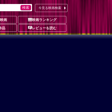
今見る映画検索
の映画
映画ランキング
作品
レビューを読む