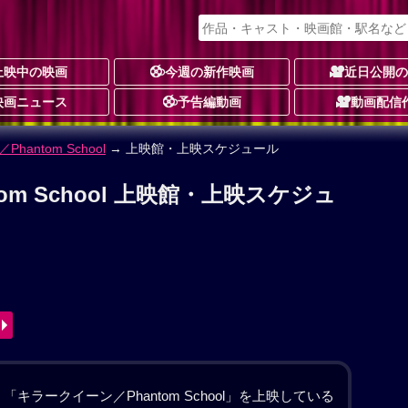
上映中の映画
今週の新作映画
近日公開
映画ニュース
予告編動画
動画配信
antom School
m School 作品情報
動画あり
-
信
河アンズ（愛子）は宇宙生物と遭遇したことで、ピン
につけた。あるとき、友人で動画配信者“MJ”として活