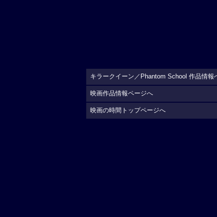
公
開日・キャスト、その他
公開日
2026年5月23日
監督
：
高橋佑輔
脚本
：
高橋佑輔
みやた
キャスト
出演
：
サラハ
愛子
深崎
大橋龍輝
三浦和也
大崎
うき
荒井涼
制作国
日本（2026）
上映時間
90分
公式サイト
https://metalmasterfilms.
(C) 2026 Metalmaster Films
予
告編動画