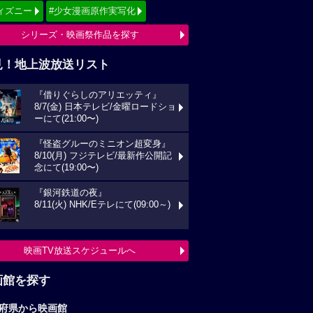
画館を探す
府県から映画館
京
関東
西
東海
海道
東北
信越
北陸
国
四国
州
沖縄
全国の映画館へ
すすめ映画ジャンル
クション
アニメーション