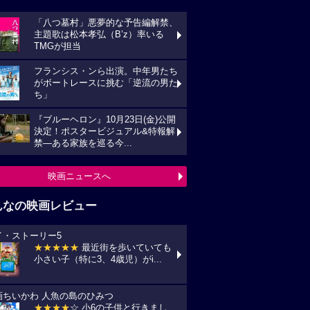
んなの映画レビュー
イ・ストーリー5
★★★★★
最近街を歩いていても
い子（特に3、4歳児）がi...
画ちいかわ 人魚の島のひみつ
★★★★
☆ 小6の子供と行きまし
 セイレーンがめっちゃ怖か...
プリコン・1
★★★★
☆ ずいぶん前に見た感じ
しますが、面白かったです。作...
統領のケーキ
★★★★★
戦禍や圧政の中でどう
きていくのか、下劣にならなく...
の花が咲く丘で、君とまた出会えたら。
★★★★★
NHKラジオ深夜便明日
言葉,夏の特集は戦争と平...
映画レビュー