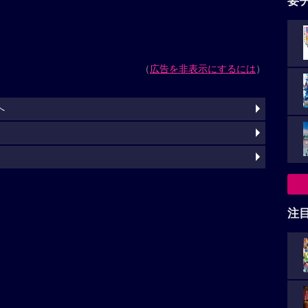
基本情報
た
にたかし
石山広尚
ゆづき
堀正幸
吉村奈恵
松尾樹
天野悠
ミヤビ
村田直樹
桜玲
Joannie Eroa
都姫ここ
武井祐樹
みやたに
ひがしゆ
注
灼
com/film/killerqueen-phantomschool.php