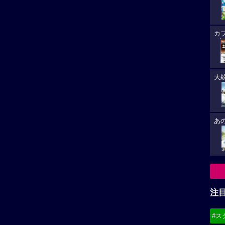
注
#ス
#デ
必
8/
(21
8/
（
広告を非表示にするには
）
(19
8/