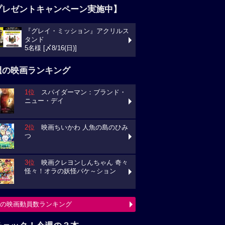
プレゼントキャンペーン実施中】
『グレイ・ミッション』アクリルス
ンド
様 [〆8/16(日)]
週の映画ランキング
1位
スパイダーマン：ブランド・
ュー・デイ
2位
映画ちいかわ 人魚の島のひみ
3位
映画クレヨンしんちゃん 奇々
々！オラの妖怪バケ～ション
の映画動員数ランキング
チェック！今週の３本
ミニオンズ＆モンスターズ