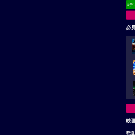
映
都道
東
関
北
甲
中
九
お
ア