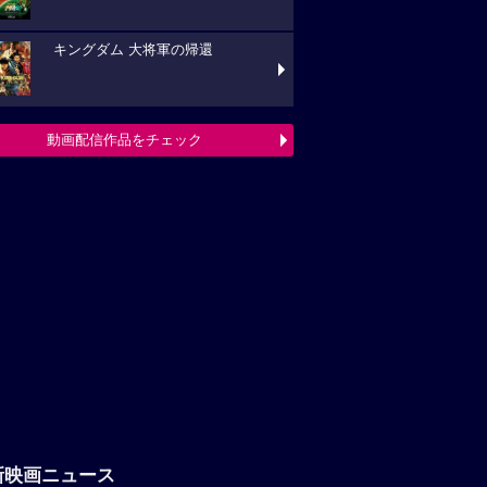
新映画ニュース
「八つ墓村」悪夢的な予告編解禁、
題歌は松本孝弘（B’z）率いるTMGが担当
フランシス・ンら出演。中年男たち
ボートレースに挑む「逆流の男たち」
『ブルーヘロン』10月23日(金)公開
定！ポスタービジュアル&特報解禁―ある家
巡る今...
映画ニュースへ