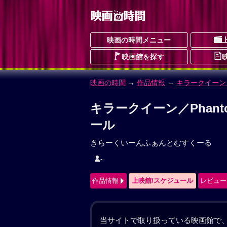
映画の時間メニュー
映画館を探す
映画の時間
→
作品情報
→ キラークイーン／Ph
キラークイーン／Phanto
きらーくいーんふぁんとむすくーる
ドラマ
アクション
SF
青春
予告編
作品情報
------
レビュー
動画配
業力レイナ（サラハ）とその親友・三
チに陥ると両手が触手になる能力を身