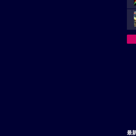
い。
再生非対応がございます。
の投稿はまだありません。
最
ool」を見た感想など、レビュー投稿を受け付けております。あ
す。
主
レビューを投稿する
が
決
族を
ラマ」作品
「アクション」作品