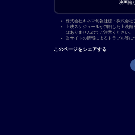
動する城島桃子（深崎ゆづき）が、レ
ナとアンズは、彼女のバイト先である
う。アニーは、マルチバース（多元宇
三人は偶然、マルチバースの“門”に
会った異世界の生存者たちから、元の
ことを聞き出すが、探索を続けるうち
アンズに憑依してしまう……。
「キラークイーン／Phantom Sc
宇宙生物に寄生され、両手が触手と化
ション「キラークイーン/Beyond 
ニーとともに、彼が創り出した異世界
佑輔。レイナ役のサラハ、アンズ役の
演。