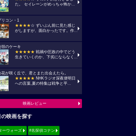
目の映画を探す
ターウォーズ
#名探偵コナン
ィズニー
#少女漫画原作実写化
シリーズ・映画祭作品を探す
見！地上波放送リスト
『借りぐらしのアリエッティ』
7(金) 日本テレビ/金曜ロードショーにて
:00〜)
『怪盗グルーのミニオン超変身』
10(月) フジテレビ/最新作公開記念にて
:00〜)
『銀河鉄道の夜』
11(火) NHK/Eテレにて(09:00～)
映画TV放送スケジュールへ