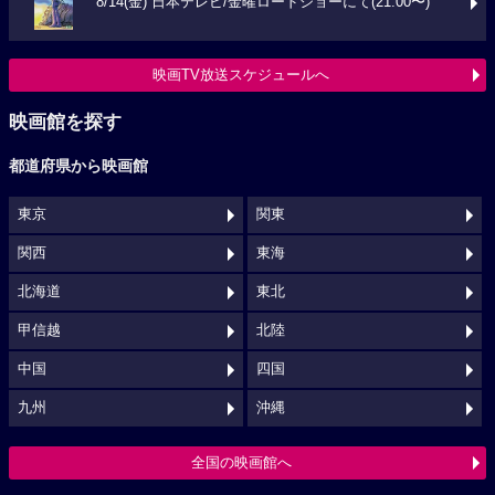
8/14(金) 日本テレビ/金曜ロードショーにて(21:00〜)
映画TV放送スケジュールへ
映画館を探す
都道府県から映画館
東京
関東
関西
東海
北海道
東北
甲信越
北陸
中国
四国
九州
沖縄
全国の映画館へ