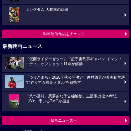
キングダム 大将軍の帰還
動画配信作品をチェック
最新映画ニュース
『仮面ライダーゼッツ』『超宇宙刑事ギャバン インフィ
ニティ』オフショット11点が解禁
『つりこまち』2026年秋公開決定！仲村悠菜が映画初主演
で“釣りで五輪金メダル”を目指す
「八つ墓村」悪夢的な予告編解禁、主題歌は松本孝弘
（B’z）率いるTMGが担当
映画ニュースへ