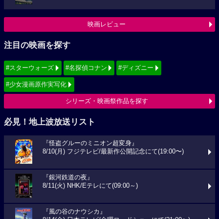
映画レビュー
注目の映画を探す
#スターウォーズ
#名探偵コナン
#ディズニー
#少女漫画原作実写化
シリーズ・映画祭作品を探す
必見！地上波放送リスト
『怪盗グルーのミニオン超変身』
8/10(月) フジテレビ/最新作公開記念にて(19:00〜)
『銀河鉄道の夜』
8/11(火) NHK/Eテレにて(09:00～)
『風の谷のナウシカ』