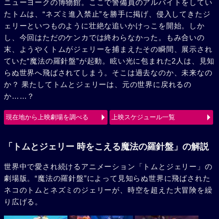
ニューヨークの博物館。ここで警備員のアルバイトをしてい
たトムは、“ネズミ進入禁止”を勝手に掲げ、侵入してきたジ
ェリーといつものように壮絶な追いかけっこを開始。しか
し、今回はただのケンカでは終わらなかった。もみ合いの
末、ようやくトムがジェリーを捕まえたその瞬間、展示され
ていた“魔法の羅針盤”が起動。眩い光に包まれた2人は、見知
らぬ世界へ飛ばされてしまう。そこは過去なのか、未来なの
か？ 果たしてトムとジェリーは、元の世界に戻れるの
か……？
現在地から上映劇場を調べる
上映スケジュール一覧
「トムとジェリー 時をこえる魔法の羅針盤」の解説
世界中で愛され続けるアニメーション「トムとジェリー」の
劇場版。“魔法の羅針盤”によって見知らぬ世界に飛ばされた
ネコのトムとネズミのジェリーが、時空を超えた大冒険を繰
り広げる。