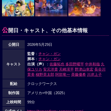
公
開日・キャスト、その他基本情報
公開日
2026年5月29日
監督
：
チャン・ガン
脚本
：
チャン・ガン
キャスト
出演（声）
：
佐藤拓也
多田野曜平
中井和哉
久
保ユリカ
安元洋貴
天崎滉平
野津山幸宏
長谷川
育美
槇野晃太郎
阿部竜一
斉藤優希
川岸上子
配給
クロックワークス
制作国
アメリカ=中国（2025）
上映時間
99分