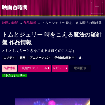
映画の時間
→
作品情報
→ トムとジェリー 時をこえる魔法の羅針盤
トムとジェリー 時をこえる魔法の羅針
盤 作品情報
とむとじぇりーときをこえるまほうのこんぱす
コメディ
冒険
アニメーション
予告編動画あり
-
作品情報
上映館/スケジュール
レビュー
動画配信
#トムとジェリー