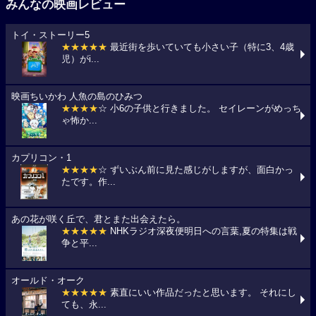
みんなの映画レビュー
トイ・ストーリー5
★★★★★
最近街を歩いていても小さい子（特に3、4歳
児）がi...
映画ちいかわ 人魚の島のひみつ
★★★★
☆ 小6の子供と行きました。 セイレーンがめっち
ゃ怖か...
カプリコン・1
★★★★
☆ ずいぶん前に見た感じがしますが、面白かっ
たです。作...
あの花が咲く丘で、君とまた出会えたら。
★★★★★
NHKラジオ深夜便明日への言葉,夏の特集は戦
争と平...
オールド・オーク
★★★★★
素直にいい作品だったと思います。 それにし
ても、永...