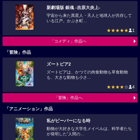
新劇場版 銀魂 -吉原大炎上-
宇宙から来た異星人・天人と地球人が共存して
いる江戸。かぶき町...
★★★★★
1
「コメディ」作品へ
「冒険」作品
ズートピア2
ズートピアは、かつての肉食動物も草食動物
も、大きな動物も小さ...
★★★★
☆
4
「冒険」作品へ
「アニメーション」作品
私がビーバーになる時
動物が大好きな大学生メイベルは、科学者たち
が発明した“人間の...