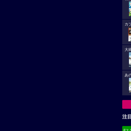
★★★★
☆
4
-
「冒険」作品へ
「アニメーション」作品へ
注
#ス
#デ
必
8/
(21
8/
(19
8/