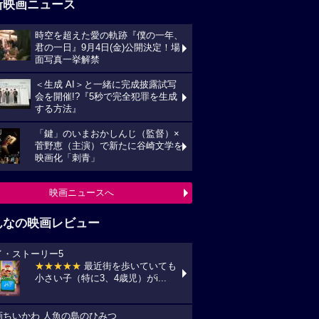
映画ニュースへ
んなの映画レビュー
イ・ストーリー5
★★★★★
最近街を歩いていても
い子（特に3、4歳児）がi...
画ちいかわ 人魚の島のひみつ
★★★★
☆ 小6の子供と行きまし
 セイレーンがめっちゃ怖か...
プリコン・1
★★★★
☆ ずいぶん前に見た感じ
しますが、面白かったです。作...
統領のケーキ
★★★★★
戦禍や圧政の中でどう
きていくのか、下劣にならなく...
の花が咲く丘で、君とまた出会えたら。
★★★★★
NHKラジオ深夜便明日
言葉,夏の特集は戦争と平...