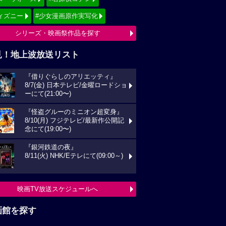
映画TV放送スケジュールへ
画館を探す
府県から映画館
京
関東
西
東海
海道
東北
信越
北陸
国
四国
州
沖縄
全国の映画館へ
すすめ映画ジャンル