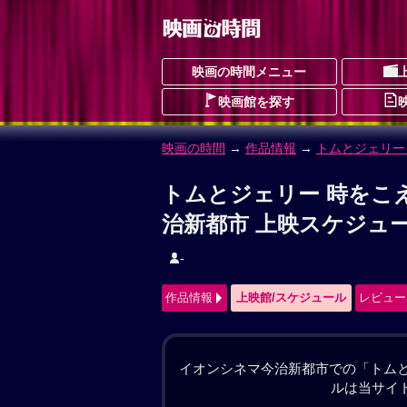
映画の時間メニュー
映画館を探す
映画の時間
→
作品情報
→ トムとジェリー
トムとジェリー 時をこ
とむとじぇりーときをこえるまほうのこ
コメディ
冒険
アニメーション
予告編
作品情報
上映館/スケジュール
レビュー
#トムとジェリー
ニューヨークの博物館。ここで警備員