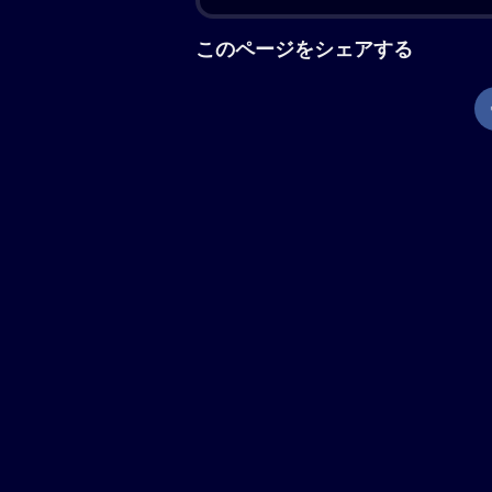
勝手に掲げ、侵入してきたジェリーと
今回はただのケンカでは終わらなかっ
たその瞬間、展示されていた“魔法の
へ飛ばされてしまう。そこは過去なの
界に戻れるのか……？
現在地から上映劇場を調べる
「トムとジェリー 時をこえる魔
世界中で愛され続けるアニメーション
て見知らぬ世界に飛ばされたネコのト
広げる。
公
開日・キャスト、その他