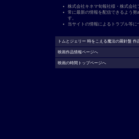
公開日
2026年5月29日
監督
：
チャン・ガン
脚本
：
チャン・ガン
キャスト
出演（声）
：
佐藤拓也
山幸宏
長谷川育美
槇野
配給
クロックワークス
制作国
アメリカ=中国（2025）
上映時間
99分
公式サイト
https://tomandjerry-com
(C)2025 Warner Bros. （F.E.）. All Right
現在地から上映劇場を調べる
予
告編動画