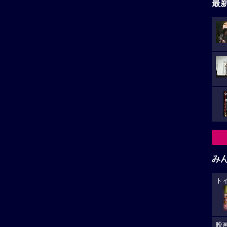
える魔法
を公開
み
険」作品
「アニメーション」作品
ト
小さ
トピア2
私がビーバーになる時
映
トピアは、かつての肉食動
動物が大好きな大学生メイベル
た。
草食動物も、大きな動物も
は、科学者たちが発明した“人間
.
の...
カ
が
大
生
あ
への