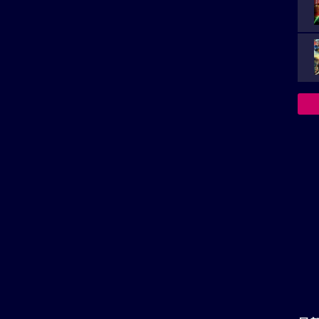
い。
再生非対応がございます。
の投稿はまだありません。
針盤」を見た感想など、レビュー投稿を受け付けておりま
最
おります。
レビューを投稿する
君
解
会
菅
青
ワクワ