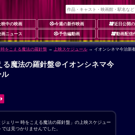
上映中の映画
今週の新作映画
近日公開
映画ニュース
予告編動画
動画配信
 時をこえる魔法の羅針盤
える魔法の羅針盤 作品情報
んぱす
動画あり
-
動画配信
のアルバイトをしていたトムは、“ネズミ進入禁止”を