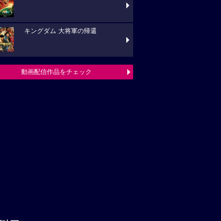
新映画ニュース
時空を超えた愛の軌跡『僕の一年、
の一日』9月4日(金)公開決定！場面写真一挙
禁
＜生成 AI＞と一緒に完成披露試写
を開催!?『5秒で完全犯罪を生成する方法』
「鍵」のいまおかしんじ（監督）×
野恵（主演）で新たに谷崎文学を映画化「刺
」