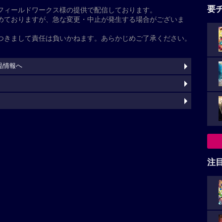
怪
多田野曜平
中井和哉
久保ユリカ
安元洋貴
天崎滉平
野津
晃太郎
阿部竜一
斉藤優希
川岸上子
ー
注
pass.com/
灼
s Reserved.
上映スケジュール一覧