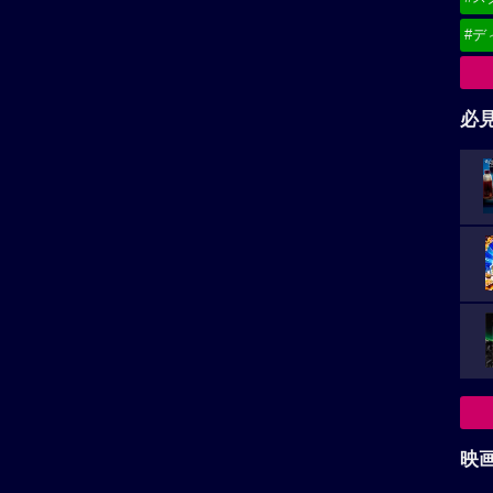
（
広告を非表示にするには
）
映
都道
東
関
北
甲
中
九
お