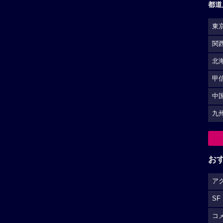
ア
SF
コ
S