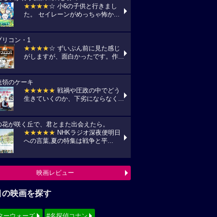
映画レビュー
目の映画を探す
ターウォーズ
#名探偵コナン
ィズニー
#少女漫画原作実写化
シリーズ・映画祭作品を探す
見！地上波放送リスト
『借りぐらしのアリエッティ』
7(金) 日本テレビ/金曜ロードショーにて
:00〜)
『怪盗グルーのミニオン超変身』
10(月) フジテレビ/最新作公開記念にて
:00〜)
『銀河鉄道の夜』
11(火) NHK/Eテレにて(09:00～)