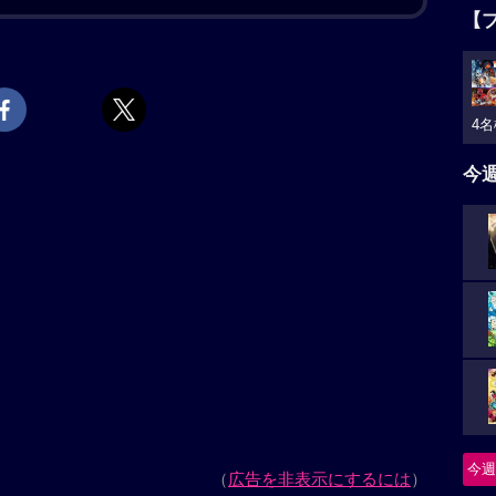
いつものように壮絶な追いかけっこを開始。しかし、
【
た。もみ合いの末、ようやくトムがジェリーを捕まえ
羅針盤”が起動。眩い光に包まれた2人は、見知らぬ世界
ミ
か、未来なのか？ 果たしてトムとジェリーは、元の世
キ
4名
上映スケジュール一覧
今
法の羅針盤」の解説
ニ
「トムとジェリー」の劇場版。“魔法の羅針盤”によっ
つ
ムとネズミのジェリーが、時空を超えた大冒険を繰り
怪
今週
基本情報
要