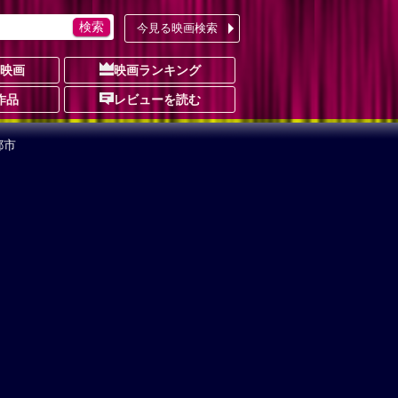
今見る映画検索
の映画
映画ランキング
作品
レビューを読む