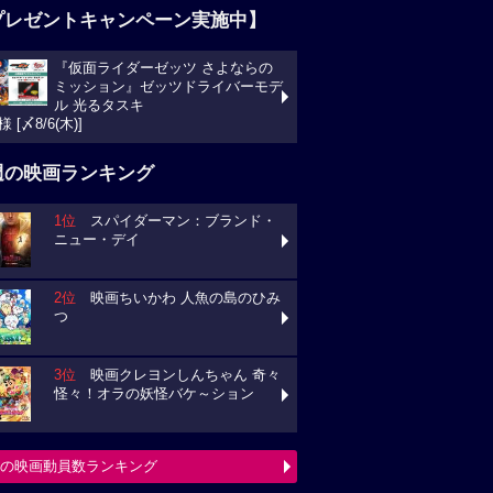
プレゼントキャンペーン実施中】
『仮面ライダーゼッツ さよならの
ッション』ゼッツドライバーモデル 光るタス
様 [〆8/6(木)]
週の映画ランキング
1位
スパイダーマン：ブランド・
ュー・デイ
2位
映画ちいかわ 人魚の島のひみ
3位
映画クレヨンしんちゃん 奇々
々！オラの妖怪バケ～ション
の映画動員数ランキング
チェック！今週の３本