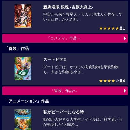
新劇場版 銀魂 -吉原大炎上-
宇宙から来た異星人・天人と地球人が共存して
いる江戸。かぶき町...
★★★★★
1
「コメディ」作品へ
「冒険」作品
ズートピア2
ズートピアは、かつての肉食動物も草食動物
も、大きな動物も小さ...
★★★★
☆
4
「冒険」作品へ
「アニメーション」作品
私がビーバーになる時
動物が大好きな大学生メイベルは、科学者たち
が発明した“人間の...