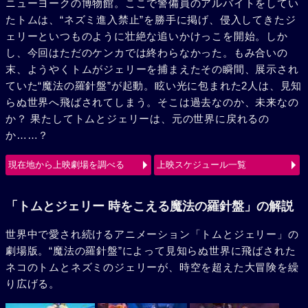
ニューヨークの博物館。ここで警備員のアルバイトをしてい
たトムは、“ネズミ進入禁止”を勝手に掲げ、侵入してきたジ
ェリーといつものように壮絶な追いかけっこを開始。しか
し、今回はただのケンカでは終わらなかった。もみ合いの
末、ようやくトムがジェリーを捕まえたその瞬間、展示され
ていた“魔法の羅針盤”が起動。眩い光に包まれた2人は、見知
らぬ世界へ飛ばされてしまう。そこは過去なのか、未来なの
か？ 果たしてトムとジェリーは、元の世界に戻れるの
か……？
現在地から上映劇場を調べる
上映スケジュール一覧
「トムとジェリー 時をこえる魔法の羅針盤」の解説
世界中で愛され続けるアニメーション「トムとジェリー」の
劇場版。“魔法の羅針盤”によって見知らぬ世界に飛ばされた
ネコのトムとネズミのジェリーが、時空を超えた大冒険を繰
り広げる。