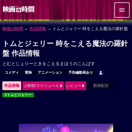
映画の時間
→
作品情報
→ トムとジェリー 時をこえる魔法の羅針盤
トムとジェリー 時をこえる魔法の羅針
盤 作品情報
とむとじぇりーときをこえるまほうのこんぱす
コメディ
冒険
アニメーション
予告編動画あり
-
作品情報
上映館/スケジュール
レビュー
動画配信
#トムとジェリー