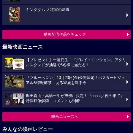
キングダム 大将軍の帰還
動画配信作品をチェック
最新映画ニュース
【プレゼント】一蓮托生！『グレイ・ミッション』アクリ
ルスタンドが抽選で5名様に当たる！
『ブルーヘロン』10月23日(金)公開決定！ポスタービジュ
アル&特報解禁―ある家族を巡る今...
堀田真由・高橋一生が声優に決定！『ghost／夜の果て』
特報映像解禁、コメントも到着
映画ニュースへ
みんなの映画レビュー