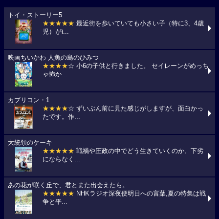
トイ・ストーリー5
★★★★★
最近街を歩いていても小さい子（特に3、4歳
児）がi...
映画ちいかわ 人魚の島のひみつ
★★★★
☆ 小6の子供と行きました。 セイレーンがめっち
ゃ怖か...
カプリコン・1
★★★★
☆ ずいぶん前に見た感じがしますが、面白かっ
たです。作...
大統領のケーキ
★★★★★
戦禍や圧政の中でどう生きていくのか、下劣
にならなく...
あの花が咲く丘で、君とまた出会えたら。
★★★★★
NHKラジオ深夜便明日への言葉,夏の特集は戦
争と平...