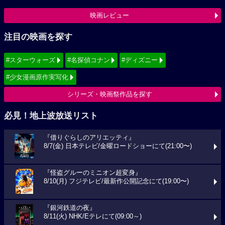
映画レビュー
注目の映画を探す
#スターウォーズ
#名探偵コナン
#ディズニー
#少女漫画原作実写化
シリーズ・映画祭作品を探す
必見！地上波放送リスト
『借りぐらしのアリエッティ』
8/7(金) 日本テレビ/金曜ロードショーにて(21:00〜)
『怪盗グルーのミニオン超変身』
8/10(月) フジテレビ/最新作公開記念にて(19:00〜)
『銀河鉄道の夜』
8/11(火) NHK/Eテレにて(09:00～)