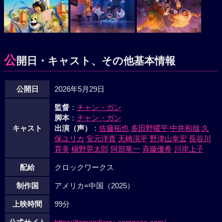
公
開日・キャスト、その他基本情報
公開日
2026年5月29日
監督
：
チャン・ガン
脚本
：
チャン・ガン
キャスト
出演（声）
：
佐藤拓也
多田野曜平
中井和哉
久
保ユリカ
安元洋貴
天崎滉平
野津山幸宏
長谷川
育美
槇野晃太郎
阿部竜一
斉藤優希
川岸上子
配給
クロックワークス
制作国
アメリカ=中国（2025）
上映時間
99分