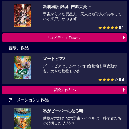
新劇場版 銀魂 -吉原大炎上-
宇宙から来た異星人・天人と地球人が共存して
いる江戸。かぶき町...
★★★★★
1
「コメディ」作品へ
「冒険」作品
ズートピア2
ズートピアは、かつての肉食動物も草食動物
も、大きな動物も小さ...
★★★★
☆
4
「冒険」作品へ
「アニメーション」作品
私がビーバーになる時
動物が大好きな大学生メイベルは、科学者たち
が発明した“人間の...