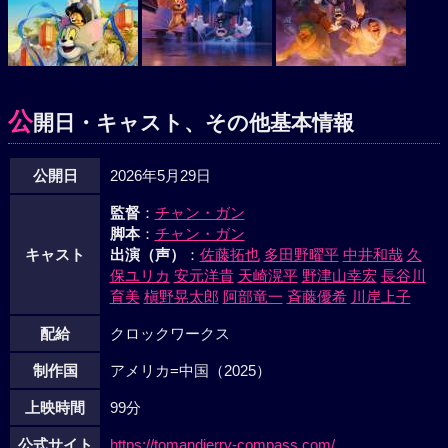
公
開日・キャスト、その他基本情報
公開日
2026年5月29日
監督
：
チャン・ガン
脚本
：
チャン・ガン
キャスト
出演（声）
：
佐藤拓也
多田野曜平
中井和哉
久
保ユリカ
安元洋貴
天崎滉平
野津山幸宏
長谷川
育美
槇野晃太郎
阿部竜一
斉藤優希
川岸上子
配給
クロックワークス
制作国
アメリカ=中国（2025）
上映時間
99分