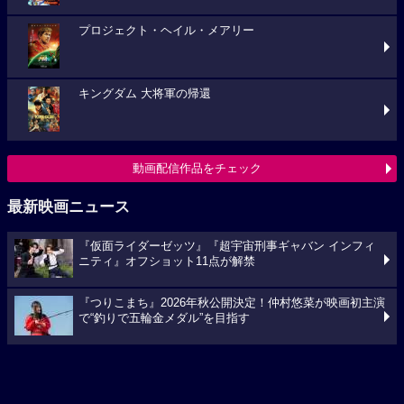
キングダム 大将軍の帰還
動画配信作品をチェック
最新映画ニュース
『仮面ライダーゼッツ』『超宇宙刑事ギャバン インフィ
ニティ』オフショット11点が解禁
『つりこまち』2026年秋公開決定！仲村悠菜が映画初主演
で“釣りで五輪金メダル”を目指す
「八つ墓村」悪夢的な予告編解禁、主題歌は松本孝弘
（B’z）率いるTMGが担当
映画ニュースへ