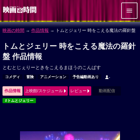
映画の時間
→
作品情報
→ トムとジェリー 時をこえる魔法の羅針盤
トムとジェリー 時をこえる魔法の羅針
盤 作品情報
とむとじぇりーときをこえるまほうのこんぱす
コメディ
冒険
アニメーション
予告編動画あり
-
作品情報
上映館/スケジュール
レビュー
動画配信
#トムとジェリー