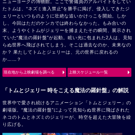
ニューヨークの博物館。ここで警備員のアルバイトをしてい
たトムは、“ネズミ進入禁止”を勝手に掲げ、侵入してきたジ
ェリーといつものように壮絶な追いかけっこを開始。しか
し、今回はただのケンカでは終わらなかった。もみ合いの
末、ようやくトムがジェリーを捕まえたその瞬間、展示され
ていた“魔法の羅針盤”が起動。眩い光に包まれた2人は、見知
らぬ世界へ飛ばされてしまう。そこは過去なのか、未来なの
か？ 果たしてトムとジェリーは、元の世界に戻れるの
か……？
現在地から上映劇場を調べる
上映スケジュール一覧
「トムとジェリー 時をこえる魔法の羅針盤」の解説
世界中で愛され続けるアニメーション「トムとジェリー」の
劇場版。“魔法の羅針盤”によって見知らぬ世界に飛ばされた
ネコのトムとネズミのジェリーが、時空を超えた大冒険を繰
り広げる。