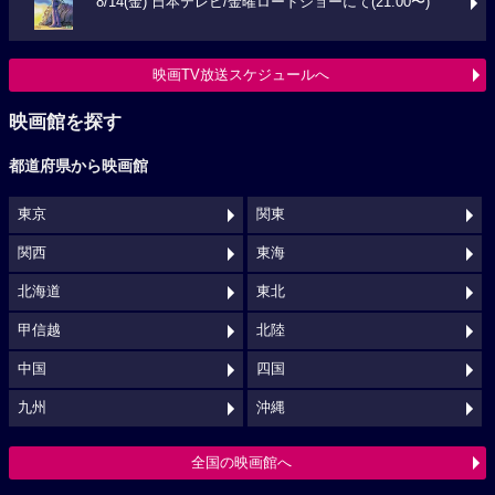
8/14(金) 日本テレビ/金曜ロードショーにて(21:00〜)
映画TV放送スケジュールへ
映画館を探す
都道府県から映画館
東京
関東
関西
東海
北海道
東北
甲信越
北陸
中国
四国
九州
沖縄
全国の映画館へ