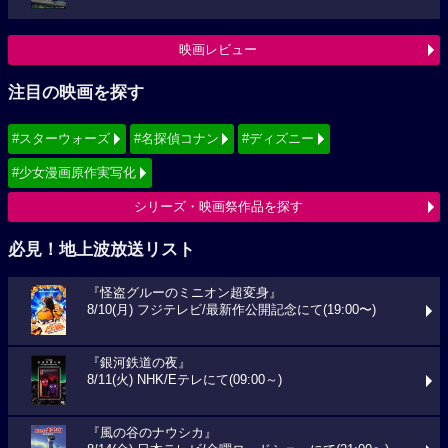
映画レビュー
注目の映画を探す
#スターウォーズ
#名探偵コナン
#ディズニー
#少女漫画原作実写化
シリーズ・映画祭作品を探す
必見！地上波放送リスト
『怪盗グルーのミニオン超変身』
8/10(月) フジテレビ/最新作公開記念にて(19:00〜)
『銀河鉄道の夜』
8/11(火) NHK/Eテレにて(09:00～)
『風の谷のナウシカ』