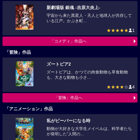
新劇場版 銀魂 -吉原大炎上-
宇宙から来た異星人・天人と地球人が共存して
いる江戸。かぶき町...
★★★★★
1
「コメディ」作品へ
「冒険」作品
ズートピア2
ズートピアは、かつての肉食動物も草食動物
も、大きな動物も小さ...
★★★★
☆
4
「冒険」作品へ
「アニメーション」作品
私がビーバーになる時
動物が大好きな大学生メイベルは、科学者たち
が発明した“人間の...