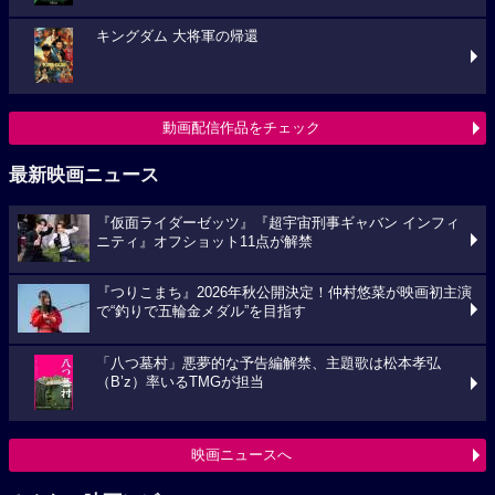
キングダム 大将軍の帰還
動画配信作品をチェック
最新映画ニュース
『仮面ライダーゼッツ』『超宇宙刑事ギャバン インフィ
ニティ』オフショット11点が解禁
『つりこまち』2026年秋公開決定！仲村悠菜が映画初主演
で“釣りで五輪金メダル”を目指す
「八つ墓村」悪夢的な予告編解禁、主題歌は松本孝弘
（B’z）率いるTMGが担当
映画ニュースへ