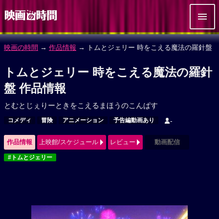
映画の時間
→
作品情報
→ トムとジェリー 時をこえる魔法の羅針盤
トムとジェリー 時をこえる魔法の羅針
盤 作品情報
とむとじぇりーときをこえるまほうのこんぱす
コメディ
冒険
アニメーション
予告編動画あり
-
作品情報
上映館/スケジュール
レビュー
動画配信
#トムとジェリー