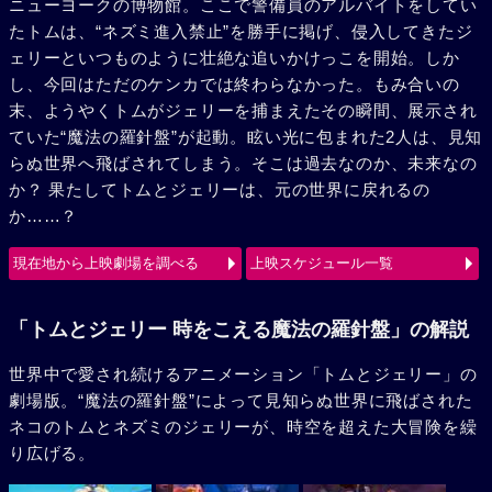
ニューヨークの博物館。ここで警備員のアルバイトをしてい
たトムは、“ネズミ進入禁止”を勝手に掲げ、侵入してきたジ
ェリーといつものように壮絶な追いかけっこを開始。しか
し、今回はただのケンカでは終わらなかった。もみ合いの
末、ようやくトムがジェリーを捕まえたその瞬間、展示され
ていた“魔法の羅針盤”が起動。眩い光に包まれた2人は、見知
らぬ世界へ飛ばされてしまう。そこは過去なのか、未来なの
か？ 果たしてトムとジェリーは、元の世界に戻れるの
か……？
現在地から上映劇場を調べる
上映スケジュール一覧
「トムとジェリー 時をこえる魔法の羅針盤」の解説
世界中で愛され続けるアニメーション「トムとジェリー」の
劇場版。“魔法の羅針盤”によって見知らぬ世界に飛ばされた
ネコのトムとネズミのジェリーが、時空を超えた大冒険を繰
り広げる。