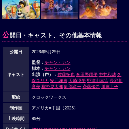
公
開日・キャスト、その他基本情報
公開日
2026年5月29日
監督
：
チャン・ガン
脚本
：
チャン・ガン
キャスト
出演（声）
：
佐藤拓也
多田野曜平
中井和哉
久
保ユリカ
安元洋貴
天崎滉平
野津山幸宏
長谷川
育美
槇野晃太郎
阿部竜一
斉藤優希
川岸上子
配給
クロックワークス
制作国
アメリカ=中国（2025）
上映時間
99分