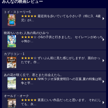
みんなの映画レビュー
トイ・ストーリー5
★★★★★
最近街を歩いていても小さい子（特に3、4歳
児）がi...
映画ちいかわ 人魚の島のひみつ
★★★★
☆ 小6の子供と行きました。 セイレーンがめっち
ゃ怖か...
カプリコン・1
★★★★
☆ ずいぶん前に見た感じがしますが、面白かっ
たです。作...
あの花が咲く丘で、君とまた出会えたら。
★★★★★
NHKラジオ深夜便明日への言葉,夏の特集は戦
争と平...
オールド・オーク
★★★★★
素直にいい作品だったと思います。 それにし
ても、永...