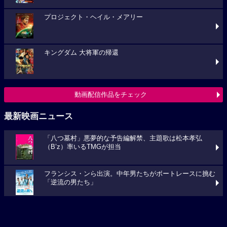
キングダム 大将軍の帰還
動画配信作品をチェック
最新映画ニュース
「八つ墓村」悪夢的な予告編解禁、主題歌は松本孝弘
（B’z）率いるTMGが担当
フランシス・ンら出演。中年男たちがボートレースに挑む
「逆流の男たち」
『ブルーヘロン』10月23日(金)公開決定！ポスタービジュ
アル&特報解禁―ある家族を巡る今...
映画ニュースへ