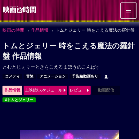
映画の時間
→
作品情報
→ トムとジェリー 時をこえる魔法の羅針盤
トムとジェリー 時をこえる魔法の羅針
盤 作品情報
とむとじぇりーときをこえるまほうのこんぱす
コメディ
冒険
アニメーション
予告編動画あり
-
作品情報
上映館/スケジュール
レビュー
動画配信
#トムとジェリー