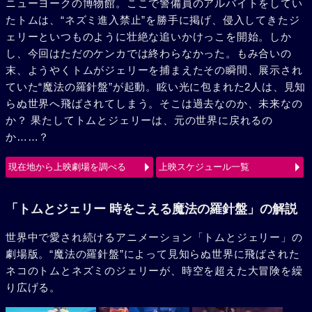
ニューヨークの博物館。ここで警備員のアルバイトをしてい
たトムは、“ネズミ進入禁止”を勝手に掲げ、侵入してきたジ
ェリーといつものように壮絶な追いかけっこを開始。しか
し、今回はただのケンカでは終わらなかった。もみ合いの
末、ようやくトムがジェリーを捕まえたその瞬間、展示され
ていた“魔法の羅針盤”が起動。眩い光に包まれた2人は、見知
らぬ世界へ飛ばされてしまう。そこは過去なのか、未来なの
か？ 果たしてトムとジェリーは、元の世界に戻れるの
か……？
現在地から上映劇場を調べる
上映スケジュール一覧
「トムとジェリー 時をこえる魔法の羅針盤」の解説
世界中で愛され続けるアニメーション「トムとジェリー」の
劇場版。“魔法の羅針盤”によって見知らぬ世界に飛ばされた
ネコのトムとネズミのジェリーが、時空を超えた大冒険を繰
り広げる。