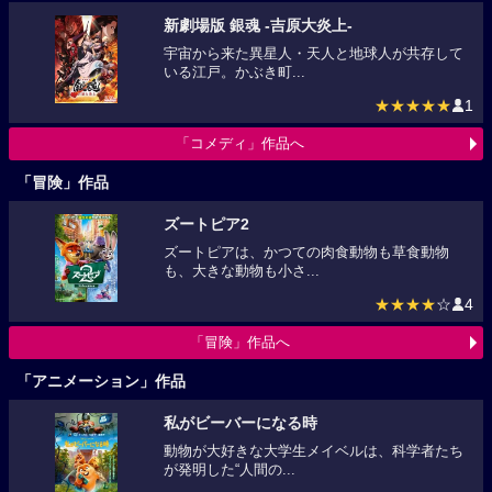
新劇場版 銀魂 -吉原大炎上-
宇宙から来た異星人・天人と地球人が共存して
いる江戸。かぶき町...
★★★★★
1
「コメディ」作品へ
「冒険」作品
ズートピア2
ズートピアは、かつての肉食動物も草食動物
も、大きな動物も小さ...
★★★★
☆
4
「冒険」作品へ
「アニメーション」作品
私がビーバーになる時
動物が大好きな大学生メイベルは、科学者たち
が発明した“人間の...