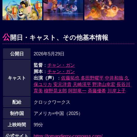
公
開日・キャスト、その他基本情報
公開日
2026年5月29日
監督
：
チャン・ガン
脚本
：
チャン・ガン
キャスト
出演（声）
：
佐藤拓也
多田野曜平
中井和哉
久
保ユリカ
安元洋貴
天崎滉平
野津山幸宏
長谷川
育美
槇野晃太郎
阿部竜一
斉藤優希
川岸上子
配給
クロックワークス
制作国
アメリカ=中国（2025）
上映時間
99分