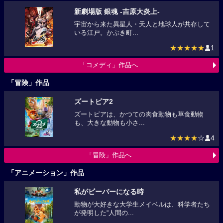
新劇場版 銀魂 -吉原大炎上-
宇宙から来た異星人・天人と地球人が共存して
いる江戸。かぶき町...
★★★★★
1
「コメディ」作品へ
「冒険」作品
ズートピア2
ズートピアは、かつての肉食動物も草食動物
も、大きな動物も小さ...
★★★★
☆
4
「冒険」作品へ
「アニメーション」作品
私がビーバーになる時
動物が大好きな大学生メイベルは、科学者たち
が発明した“人間の...