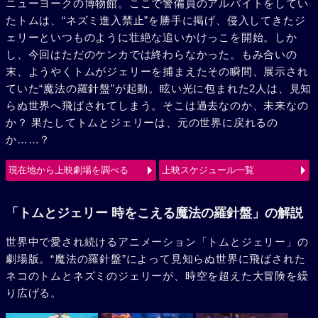
ニューヨークの博物館。ここで警備員のアルバイトをしてい
たトムは、“ネズミ進入禁止”を勝手に掲げ、侵入してきたジ
ェリーといつものように壮絶な追いかけっこを開始。しか
し、今回はただのケンカでは終わらなかった。もみ合いの
末、ようやくトムがジェリーを捕まえたその瞬間、展示され
ていた“魔法の羅針盤”が起動。眩い光に包まれた2人は、見知
らぬ世界へ飛ばされてしまう。そこは過去なのか、未来なの
か？ 果たしてトムとジェリーは、元の世界に戻れるの
か……？
現在地から上映劇場を調べる
上映スケジュール一覧
「トムとジェリー 時をこえる魔法の羅針盤」の解説
世界中で愛され続けるアニメーション「トムとジェリー」の
劇場版。“魔法の羅針盤”によって見知らぬ世界に飛ばされた
ネコのトムとネズミのジェリーが、時空を超えた大冒険を繰
り広げる。