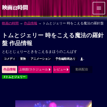
映画の時間
→
作品情報
→ トムとジェリー 時をこえる魔法の羅針盤
トムとジェリー 時をこえる魔法の羅針
盤 作品情報
とむとじぇりーときをこえるまほうのこんぱす
コメディ
冒険
アニメーション
予告編動画あり
-
作品情報
上映館/スケジュール
レビュー
動画配信
#トムとジェリー