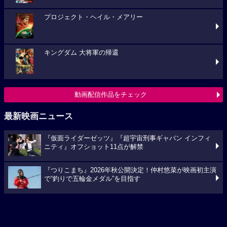
プロジェクト・ヘイル・メアリー
キングダム 大将軍の帰還
動画配信作品をチェック
最新映画ニュース
『仮面ライダーゼッツ』『超宇宙刑事ギャバン インフィ
ニティ』オフショット11点が解禁
『つりこまち』2026年秋公開決定！仲村悠菜が映画初主演
で“釣りで五輪金メダル”を目指す
「八つ墓村」悪夢的な予告編解禁、主題歌は松本孝弘
（B’z）率いるTMGが担当