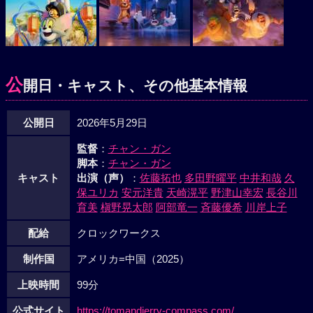
公
開日・キャスト、その他基本情報
公開日
2026年5月29日
監督
：
チャン・ガン
脚本
：
チャン・ガン
キャスト
出演（声）
：
佐藤拓也
多田野曜平
中井和哉
久
保ユリカ
安元洋貴
天崎滉平
野津山幸宏
長谷川
育美
槇野晃太郎
阿部竜一
斉藤優希
川岸上子
配給
クロックワークス
制作国
アメリカ=中国（2025）
上映時間
99分
公式サイト
https://tomandjerry-compass.com/