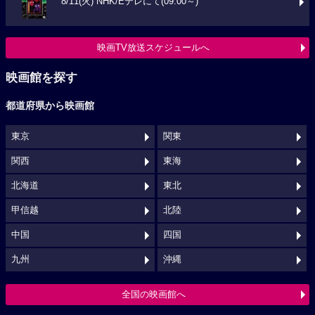
8/11(火) NHK/Eテレにて(09:00～)
映画TV放送スケジュールへ
映画館を探す
都道府県から映画館
東京
関東
関西
東海
北海道
東北
甲信越
北陸
中国
四国
九州
沖縄
全国の映画館へ