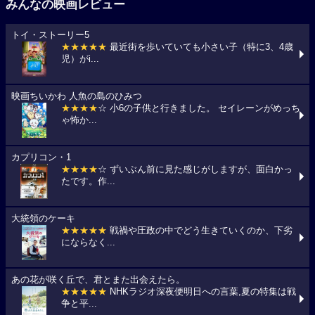
みんなの映画レビュー
トイ・ストーリー5
★★★★★
最近街を歩いていても小さい子（特に3、4歳
児）がi...
映画ちいかわ 人魚の島のひみつ
★★★★
☆ 小6の子供と行きました。 セイレーンがめっち
ゃ怖か...
カプリコン・1
★★★★
☆ ずいぶん前に見た感じがしますが、面白かっ
たです。作...
大統領のケーキ
★★★★★
戦禍や圧政の中でどう生きていくのか、下劣
にならなく...
あの花が咲く丘で、君とまた出会えたら。
★★★★★
NHKラジオ深夜便明日への言葉,夏の特集は戦
争と平...