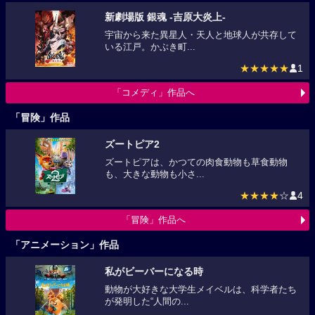
新劇場版 銀魂 -吉原大炎上-
宇宙から来た異星人・天人と地球人が共存して
いる江戸。かぶき町...
★★★★★
1
「コメディ」作品へ
「冒険」作品
ズートピア2
ズートピアは、かつての肉食動物も草食動物
も、大きな動物も小さ...
★★★★
☆
4
「冒険」作品へ
「アニメーション」作品
私がビーバーになる時
動物が大好きな大学生メイベルは、科学者たち
が発明した“人間の...