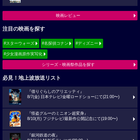
映画レビュー
注目の映画を探す
#スターウォーズ
#名探偵コナン
#ディズニー
#少女漫画原作実写化
シリーズ・映画祭作品を探す
必見！地上波放送リスト
『借りぐらしのアリエッティ』
8/7(金) 日本テレビ/金曜ロードショーにて(21:00〜)
『怪盗グルーのミニオン超変身』
8/10(月) フジテレビ/最新作公開記念にて(19:00〜)
『銀河鉄道の夜』