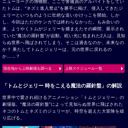
ニューヨークの博物館。ここで警備員のアルバイトをしてい
たトムは、“ネズミ進入禁止”を勝手に掲げ、侵入してきたジ
ェリーといつものように壮絶な追いかけっこを開始。しか
し、今回はただのケンカでは終わらなかった。もみ合いの
末、ようやくトムがジェリーを捕まえたその瞬間、展示され
ていた“魔法の羅針盤”が起動。眩い光に包まれた2人は、見知
らぬ世界へ飛ばされてしまう。そこは過去なのか、未来なの
か？ 果たしてトムとジェリーは、元の世界に戻れるの
か……？
現在地から上映劇場を調べる
上映スケジュール一覧
「トムとジェリー 時をこえる魔法の羅針盤」の解説
世界中で愛され続けるアニメーション「トムとジェリー」の
劇場版。“魔法の羅針盤”によって見知らぬ世界に飛ばされた
ネコのトムとネズミのジェリーが、時空を超えた大冒険を繰
り広げる。