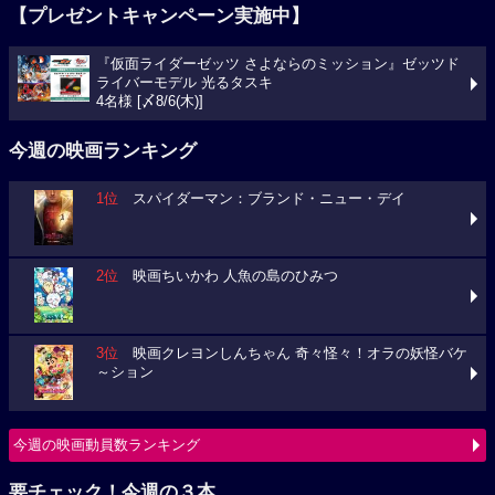
【プレゼントキャンペーン実施中】
『仮面ライダーゼッツ さよならのミッション』ゼッツド
ライバーモデル 光るタスキ
4名様 [〆8/6(木)]
今週の映画ランキング
1位
スパイダーマン：ブランド・ニュー・デイ
2位
映画ちいかわ 人魚の島のひみつ
3位
映画クレヨンしんちゃん 奇々怪々！オラの妖怪バケ
～ション
今週の映画動員数ランキング
要チェック！今週の３本