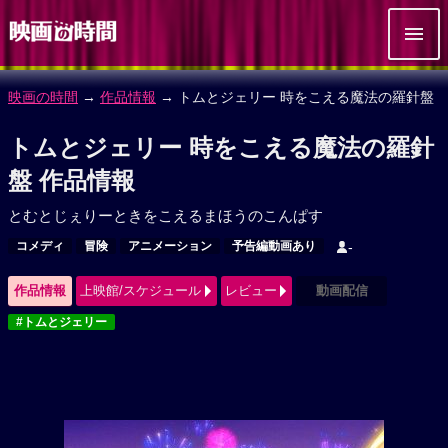
映画の時間
→
作品情報
→ トムとジェリー 時をこえる魔法の羅針盤
トムとジェリー 時をこえる魔法の羅針
盤 作品情報
とむとじぇりーときをこえるまほうのこんぱす
コメディ
冒険
アニメーション
予告編動画あり
-
作品情報
上映館/スケジュール
レビュー
動画配信
#トムとジェリー