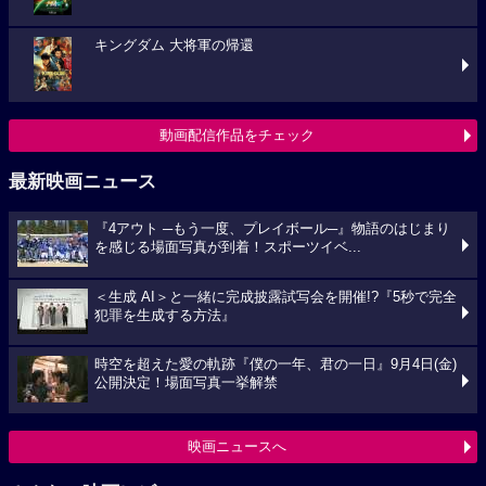
キングダム 大将軍の帰還
動画配信作品をチェック
最新映画ニュース
『4アウト ─もう一度、プレイボール─』物語のはじまり
を感じる場面写真が到着！スポーツイベ...
＜生成 AI＞と一緒に完成披露試写会を開催!?『5秒で完全
犯罪を生成する方法』
時空を超えた愛の軌跡『僕の一年、君の一日』9月4日(金)
公開決定！場面写真一挙解禁
映画ニュースへ