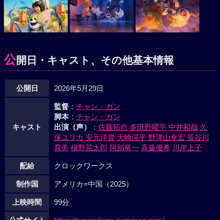
公
開日・キャスト、その他基本情報
公開日
2026年5月29日
監督
：
チャン・ガン
脚本
：
チャン・ガン
キャスト
出演（声）
：
佐藤拓也
多田野曜平
中井和哉
久
保ユリカ
安元洋貴
天崎滉平
野津山幸宏
長谷川
育美
槇野晃太郎
阿部竜一
斉藤優希
川岸上子
配給
クロックワークス
制作国
アメリカ=中国（2025）
上映時間
99分