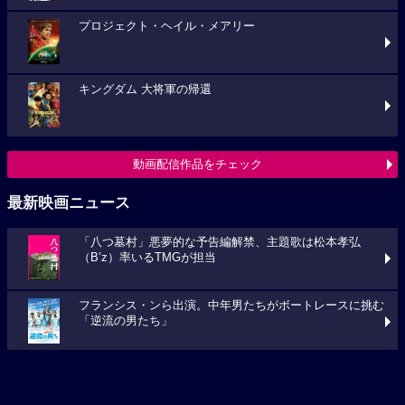
キングダム 大将軍の帰還
動画配信作品をチェック
最新映画ニュース
「八つ墓村」悪夢的な予告編解禁、主題歌は松本孝弘
（B’z）率いるTMGが担当
フランシス・ンら出演。中年男たちがボートレースに挑む
「逆流の男たち」
『ブルーヘロン』10月23日(金)公開決定！ポスタービジュ
アル&特報解禁―ある家族を巡る今...
映画ニュースへ