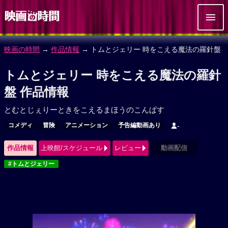
映画の時間
→
作品情報
→ トムとジェリー 時をこえる魔法の羅針盤
トムとジェリー 時をこえる魔法の羅針
盤 作品情報
とむとじぇりーときをこえるまほうのこんぱす
コメディ
冒険
アニメーション
予告編動画あり
-
作品情報
上映館/スケジュール
レビュー
動画配信
#トムとジェリー