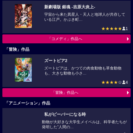
新劇場版 銀魂 -吉原大炎上-
宇宙から来た異星人・天人と地球人が共存して
いる江戸。かぶき町...
★★★★★
1
「コメディ」作品へ
「冒険」作品
ズートピア2
ズートピアは、かつての肉食動物も草食動物
も、大きな動物も小さ...
★★★★
☆
4
「冒険」作品へ
「アニメーション」作品
私がビーバーになる時
動物が大好きな大学生メイベルは、科学者たち
が発明した“人間の...