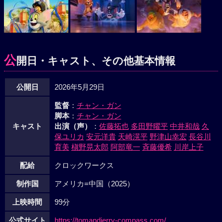
公
開日・キャスト、その他基本情報
公開日
2026年5月29日
監督
：
チャン・ガン
脚本
：
チャン・ガン
キャスト
出演（声）
：
佐藤拓也
多田野曜平
中井和哉
久
保ユリカ
安元洋貴
天崎滉平
野津山幸宏
長谷川
育美
槇野晃太郎
阿部竜一
斉藤優希
川岸上子
配給
クロックワークス
制作国
アメリカ=中国（2025）
上映時間
99分