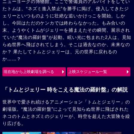
ニューヨークの博物館。ここで警備員のアルバイトをしてい
たトムは、“ネズミ進入禁止”を勝手に掲げ、侵入してきたジ
ェリーといつものように壮絶な追いかけっこを開始。しか
し、今回はただのケンカでは終わらなかった。もみ合いの
末、ようやくトムがジェリーを捕まえたその瞬間、展示され
ていた“魔法の羅針盤”が起動。眩い光に包まれた2人は、見知
らぬ世界へ飛ばされてしまう。そこは過去なのか、未来なの
か？ 果たしてトムとジェリーは、元の世界に戻れるの
か……？
現在地から上映劇場を調べる
上映スケジュール一覧
「トムとジェリー 時をこえる魔法の羅針盤」の解説
世界中で愛され続けるアニメーション「トムとジェリー」の
劇場版。“魔法の羅針盤”によって見知らぬ世界に飛ばされた
ネコのトムとネズミのジェリーが、時空を超えた大冒険を繰
り広げる。