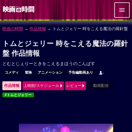
映画の時間
→
作品情報
→ トムとジェリー 時をこえる魔法の羅針盤
トムとジェリー 時をこえる魔法の羅針
盤 作品情報
とむとじぇりーときをこえるまほうのこんぱす
コメディ
冒険
アニメーション
予告編動画あり
-
作品情報
上映館/スケジュール
レビュー
動画配信
#トムとジェリー