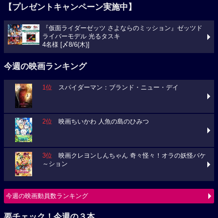
【プレゼントキャンペーン実施中】
『仮面ライダーゼッツ さよならのミッション』ゼッツド
ライバーモデル 光るタスキ
4名様 [〆8/6(木)]
今週の映画ランキング
1位
スパイダーマン：ブランド・ニュー・デイ
2位
映画ちいかわ 人魚の島のひみつ
3位
映画クレヨンしんちゃん 奇々怪々！オラの妖怪バケ
～ション
今週の映画動員数ランキング
要チェック！今週の３本