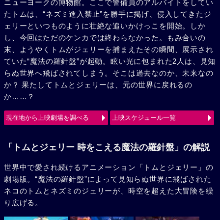
ニューヨークの博物館。ここで警備員のアルバイトをしてい
たトムは、“ネズミ進入禁止”を勝手に掲げ、侵入してきたジ
ェリーといつものように壮絶な追いかけっこを開始。しか
し、今回はただのケンカでは終わらなかった。もみ合いの
末、ようやくトムがジェリーを捕まえたその瞬間、展示され
ていた“魔法の羅針盤”が起動。眩い光に包まれた2人は、見知
らぬ世界へ飛ばされてしまう。そこは過去なのか、未来なの
か？ 果たしてトムとジェリーは、元の世界に戻れるの
か……？
現在地から上映劇場を調べる
上映スケジュール一覧
「トムとジェリー 時をこえる魔法の羅針盤」の解説
世界中で愛され続けるアニメーション「トムとジェリー」の
劇場版。“魔法の羅針盤”によって見知らぬ世界に飛ばされた
ネコのトムとネズミのジェリーが、時空を超えた大冒険を繰
り広げる。