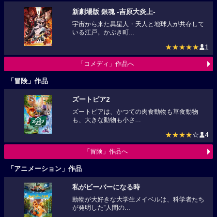
新劇場版 銀魂 -吉原大炎上-
宇宙から来た異星人・天人と地球人が共存して
いる江戸。かぶき町...
★★★★★
1
「コメディ」作品へ
「冒険」作品
ズートピア2
ズートピアは、かつての肉食動物も草食動物
も、大きな動物も小さ...
★★★★
☆
4
「冒険」作品へ
「アニメーション」作品
私がビーバーになる時
動物が大好きな大学生メイベルは、科学者たち
が発明した“人間の...