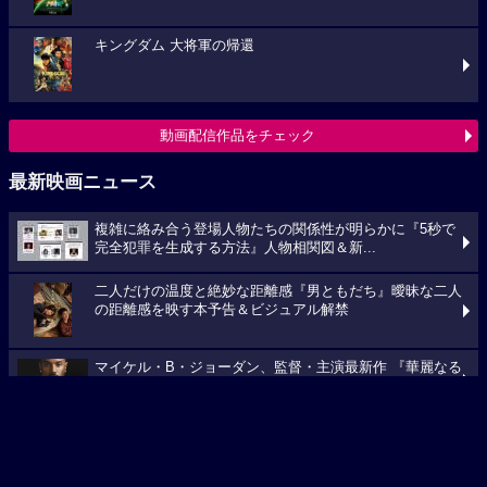
キングダム 大将軍の帰還
動画配信作品をチェック
最新映画ニュース
複雑に絡み合う登場人物たちの関係性が明らかに『5秒で
完全犯罪を生成する方法』人物相関図＆新...
二人だけの温度と絶妙な距離感『男ともだち』曖昧な二人
の距離感を映す本予告＆ビジュアル解禁
マイケル・B・ジョーダン、監督・主演最新作 『華麗なる
賭け』2027年日本公開！邦題決定
映画ニュースへ