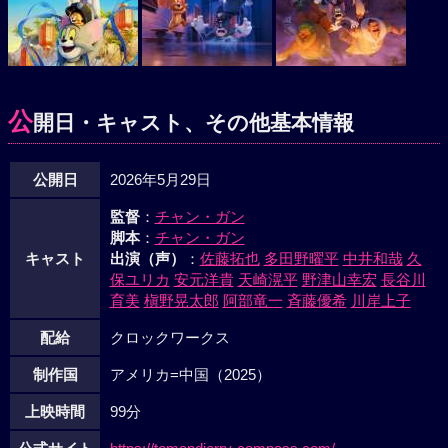
公
開日・キャスト、その他基本情報
公開日
2026年5月29日
監督
：
チャン・ガン
脚本
：
チャン・ガン
キャスト
出演（声）
：
佐藤拓也
多田野曜平
中井和哉
久
保ユリカ
安元洋貴
天崎滉平
野津山幸宏
長谷川
育美
槇野晃太郎
阿部竜一
斉藤優希
川岸上子
配給
クロックワークス
制作国
アメリカ=中国（2025）
上映時間
99分