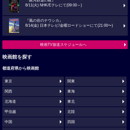
『銀河鉄道の夜』
8/11(火) NHK/Eテレにて(09:00～)
『風の谷のナウシカ』
8/14(金) 日本テレビ/金曜ロードショーにて(21:00〜)
映画TV放送スケジュールへ
映画館を探す
都道府県から映画館
東京
関東
関西
東海
北海道
東北
甲信越
北陸
中国
四国