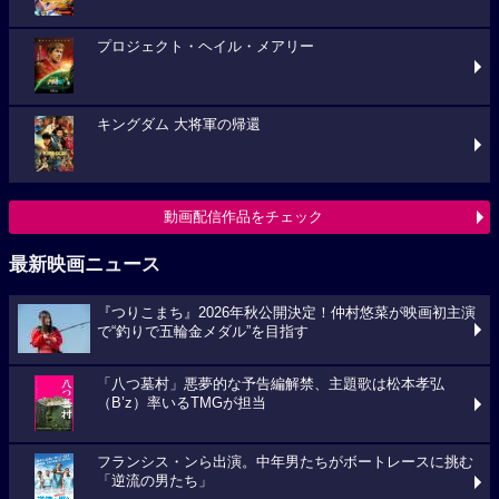
プロジェクト・ヘイル・メアリー
キングダム 大将軍の帰還
動画配信作品をチェック
最新映画ニュース
『つりこまち』2026年秋公開決定！仲村悠菜が映画初主演
で“釣りで五輪金メダル”を目指す
「八つ墓村」悪夢的な予告編解禁、主題歌は松本孝弘
（B’z）率いるTMGが担当
フランシス・ンら出演。中年男たちがボートレースに挑む
「逆流の男たち」