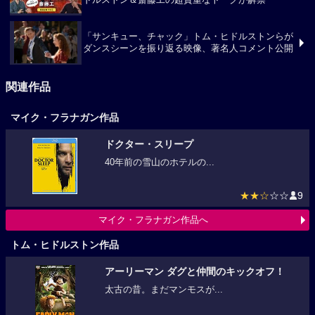
『サンキュー、チャック』新規場面写真とトム・ヒ
ドルストン＆斎藤工の超貴重なトークが解禁
「サンキュー、チャック」トム・ヒドルストンらが
ダンスシーンを振り返る映像、著名人コメント公開
関連作品
マイク・フラナガン作品
ドクター・スリープ
40年前の雪山のホテルの...
★★☆
☆☆
9
マイク・フラナガン作品へ
トム・ヒドルストン作品
アーリーマン ダグと仲間のキックオフ！
太古の昔。まだマンモスが...