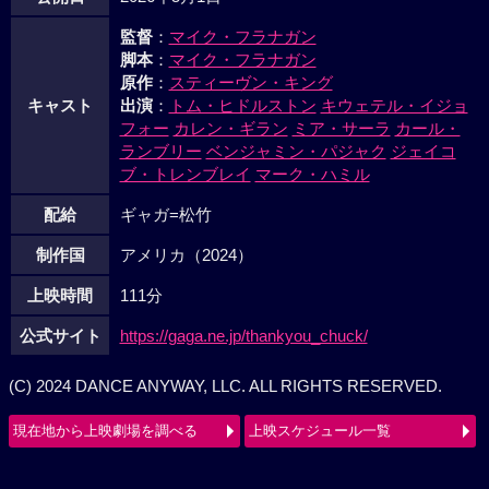
公開日
2026年5月1日
監督
：
マイク・フラナガン
脚本
：
マイク・フラナガン
原作
：
スティーヴン・キング
キャスト
出演
：
トム・ヒドルストン
キウェテル・イジョ
フォー
カレン・ギラン
ミア・サーラ
カール・
ランブリー
ベンジャミン・パジャク
ジェイコ
ブ・トレンブレイ
マーク・ハミル
配給
ギャガ=松竹
制作国
アメリカ（2024）
上映時間
111分
公式サイト
https://gaga.ne.jp/thankyou_chuck/
(C) 2024 DANCE ANYWAY, LLC. ALL RIGHTS RESERVED.
現在地から上映劇場を調べる
上映スケジュール一覧