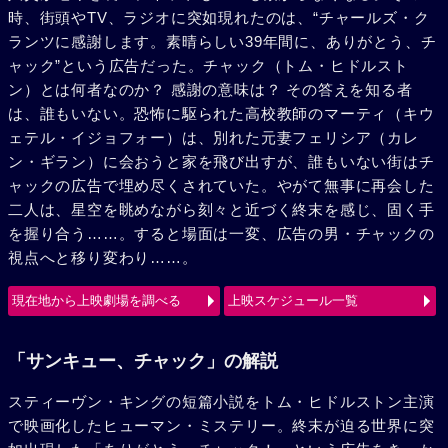
時、街頭やTV、ラジオに突如現れたのは、“チャールズ・ク
ランツに感謝します。素晴らしい39年間に、ありがとう、チ
ャック”という広告だった。チャック（トム・ヒドルスト
ン）とは何者なのか？ 感謝の意味は？ その答えを知る者
は、誰もいない。恐怖に駆られた高校教師のマーティ（キウ
ェテル・イジョフォー）は、別れた元妻フェリシア（カレ
ン・ギラン）に会おうと家を飛び出すが、誰もいない街はチ
ャックの広告で埋め尽くされていた。やがて無事に再会した
二人は、星空を眺めながら刻々と近づく終末を感じ、固く手
を握り合う……。すると場面は一変、広告の男・チャックの
視点へと移り変わり……。
現在地から上映劇場を調べる
上映スケジュール一覧
「サンキュー、チャック」の解説
スティーヴン・キングの短篇小説をトム・ヒドルストン主演
で映画化したヒューマン・ミステリー。終末が迫る世界に突