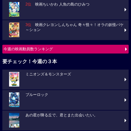
2位
映画ちいかわ 人魚の島のひみつ
3位
映画クレヨンしんちゃん 奇々怪々！オラの妖怪バケ
～ション
今週の映画動員数ランキング
要チェック！今週の３本
ミニオンズ＆モンスターズ
ブルーロック
あの星が降る丘で、君とまた出会いたい。