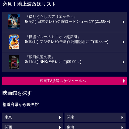
必見！地上波放送リスト
『借りぐらしのアリエッティ』
8/7(金) 日本テレビ/金曜ロードショーにて(21:00〜)
『怪盗グルーのミニオン超変身』
8/10(月) フジテレビ/最新作公開記念にて(19:00〜)
『銀河鉄道の夜』
8/11(火) NHK/Eテレにて(09:00～)
映画TV放送スケジュールへ
映画館を探す
都道府県から映画館
東京
関東
関西
東海