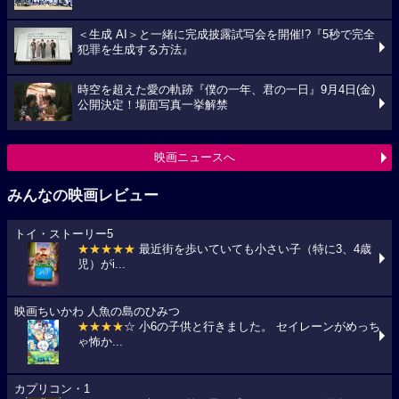
＜生成 AI＞と一緒に完成披露試写会を開催!?『5秒で完全
犯罪を生成する方法』
時空を超えた愛の軌跡『僕の一年、君の一日』9月4日(金)
公開決定！場面写真一挙解禁
映画ニュースへ
みんなの映画レビュー
トイ・ストーリー5
★★★★★
最近街を歩いていても小さい子（特に3、4歳
児）がi...
映画ちいかわ 人魚の島のひみつ
★★★★
☆ 小6の子供と行きました。 セイレーンがめっち
ゃ怖か...
カプリコン・1