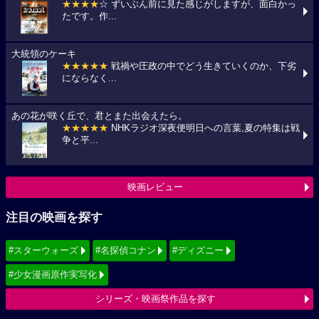
★★★★
☆ ずいぶん前に見た感じがしますが、面白かっ
たです。作...
大統領のケーキ
★★★★★
戦禍や圧政の中でどう生きていくのか、下劣
にならなく...
あの花が咲く丘で、君とまた出会えたら。
★★★★★
NHKラジオ深夜便明日への言葉,夏の特集は戦
争と平...
映画レビュー
注目の映画を探す
#スターウォーズ
#名探偵コナン
#ディズニー
#少女漫画原作実写化
シリーズ・映画祭作品を探す