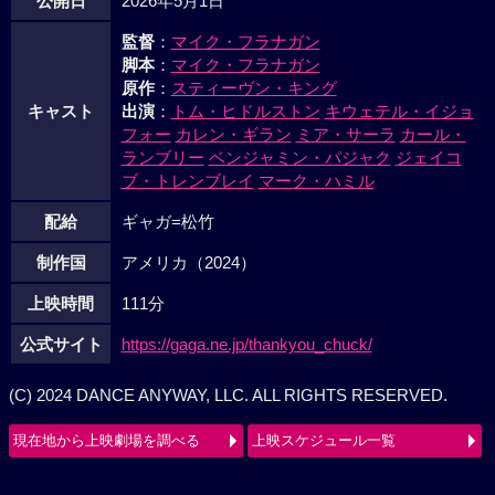
公開日
2026年5月1日
監督
：
マイク・フラナガン
脚本
：
マイク・フラナガン
原作
：
スティーヴン・キング
キャスト
出演
：
トム・ヒドルストン
キウェテル・イジョ
フォー
カレン・ギラン
ミア・サーラ
カール・
ランブリー
ベンジャミン・パジャク
ジェイコ
ブ・トレンブレイ
マーク・ハミル
配給
ギャガ=松竹
制作国
アメリカ（2024）
上映時間
111分
公式サイト
https://gaga.ne.jp/thankyou_chuck/
(C) 2024 DANCE ANYWAY, LLC. ALL RIGHTS RESERVED.
現在地から上映劇場を調べる
上映スケジュール一覧