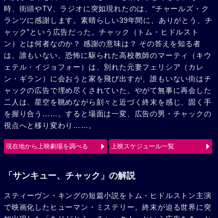
時、街頭やTV、ラジオに突如現れたのは、“チャールズ・ク
ランツに感謝します。素晴らしい39年間に、ありがとう、チ
ャック”という広告だった。チャック（トム・ヒドルスト
ン）とは何者なのか？ 感謝の意味は？ その答えを知る者
は、誰もいない。恐怖に駆られた高校教師のマーティ（キウ
ェテル・イジョフォー）は、別れた元妻フェリシア（カレ
ン・ギラン）に会おうと家を飛び出すが、誰もいない街はチ
ャックの広告で埋め尽くされていた。やがて無事に再会した
二人は、星空を眺めながら刻々と近づく終末を感じ、固く手
を握り合う……。すると場面は一変、広告の男・チャックの
視点へと移り変わり……。
現在地から上映劇場を調べる
上映スケジュール一覧
「サンキュー、チャック」の解説
スティーヴン・キングの短篇小説をトム・ヒドルストン主演
で映画化したヒューマン・ミステリー。終末が迫る世界に突