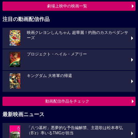
劇場上映中の映画一覧
注目の動画配信作品
映画クレヨンしんちゃん 超華麗！灼熱のカスカベダンサ
ーズ
プロジェクト・ヘイル・メアリー
キングダム 大将軍の帰還
動画配信作品をチェック
最新映画ニュース
「八つ墓村」悪夢的な予告編解禁、主題歌は松本孝弘
（B’z）率いるTMGが担当