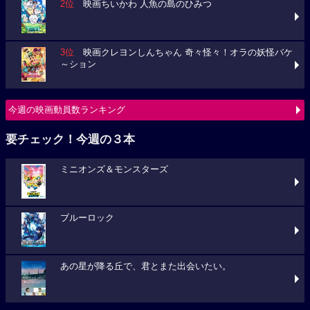
2位
映画ちいかわ 人魚の島のひみつ
3位
映画クレヨンしんちゃん 奇々怪々！オラの妖怪バケ
～ション
今週の映画動員数ランキング
要チェック！今週の３本
ミニオンズ＆モンスターズ
ブルーロック
あの星が降る丘で、君とまた出会いたい。