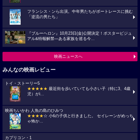
フランシス・ンら出演。中年男たちがボートレースに挑む
「逆流の男たち」
『ブルーヘロン』10月23日(金)公開決定！ポスタービジュ
アル&特報解禁―ある家族を巡る今...
映画ニュースへ
みんなの映画レビュー
トイ・ストーリー5
★★★★★
最近街を歩いていても小さい子（特に3、4歳
児）がi...
映画ちいかわ 人魚の島のひみつ
★★★★
☆ 小6の子供と行きました。 セイレーンがめっち
ゃ怖か...
カプリコン・1