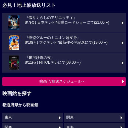
必見！地上波放送リスト
『借りぐらしのアリエッティ』
8/7(金) 日本テレビ/金曜ロードショーにて(21:00〜)
『怪盗グルーのミニオン超変身』
8/10(月) フジテレビ/最新作公開記念にて(19:00〜)
『銀河鉄道の夜』
8/11(火) NHK/Eテレにて(09:00～)
映画TV放送スケジュールへ
映画館を探す
都道府県から映画館
東京
関東
関西
東海