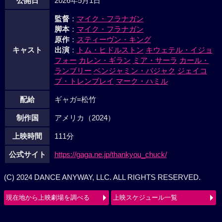
公開日
2026年5月1日
監督
：
マイク・フラナガン
脚本
：
マイク・フラナガン
原作
：
スティーヴン・キング
キャスト
出演
：
トム・ヒドルストン
キウェテル・イジョ
フォー
カレン・ギラン
ミア・サーラ
カール・
ランブリー
ベンジャミン・パジャク
ジェイコ
ブ・トレンブレイ
マーク・ハミル
配給
ギャガ=松竹
制作国
アメリカ（2024）
上映時間
111分
公式サイト
https://gaga.ne.jp/thankyou_chuck/
(C) 2024 DANCE ANYWAY, LLC. ALL RIGHTS RESERVED.
現在地から上映劇場を調べる
上映スケジュール一覧