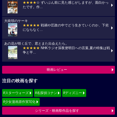
★★★★
☆ ずいぶん前に見た感じがしますが、面白かっ
たです。作...
大統領のケーキ
★★★★★
戦禍や圧政の中でどう生きていくのか、下劣
にならなく...
あの花が咲く丘で、君とまた出会えたら。
★★★★★
NHKラジオ深夜便明日への言葉,夏の特集は戦
争と平...
映画レビュー
注目の映画を探す
#スターウォーズ
#名探偵コナン
#ディズニー
#少女漫画原作実写化
シリーズ・映画祭作品を探す