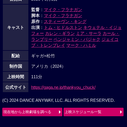
公開日
2026年5月1日
監督
：
マイク・フラナガン
脚本
：
マイク・フラナガン
原作
：
スティーヴン・キング
キャスト
出演
：
トム・ヒドルストン
キウェテル・イジョ
フォー
カレン・ギラン
ミア・サーラ
カール・
ランブリー
ベンジャミン・パジャク
ジェイコ
ブ・トレンブレイ
マーク・ハミル
配給
ギャガ=松竹
制作国
アメリカ（2024）
上映時間
111分
公式サイト
https://gaga.ne.jp/thankyou_chuck/
(C) 2024 DANCE ANYWAY, LLC. ALL RIGHTS RESERVED.
現在地から上映劇場を調べる
上映スケジュール一覧