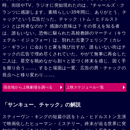
時、街頭やTV、ラジオに突如現れたのは、“チャールズ・ク
ランツに感謝します。素晴らしい39年間に、ありがとう、チ
ャック”という広告だった。チャック（トム・ヒドルスト
ン）とは何者なのか？ 感謝の意味は？ その答えを知る者
は、誰もいない。恐怖に駆られた高校教師のマーティ（キウ
ェテル・イジョフォー）は、別れた元妻フェリシア（カレ
ン・ギラン）に会おうと家を飛び出すが、誰もいない街はチ
ャックの広告で埋め尽くされていた。やがて無事に再会した
二人は、星空を眺めながら刻々と近づく終末を感じ、固く手
を握り合う……。すると場面は一変、広告の男・チャックの
視点へと移り変わり……。
現在地から上映劇場を調べる
上映スケジュール一覧
「サンキュー、チャック」の解説
スティーヴン・キングの短篇小説をトム・ヒドルストン主演
で映画化したヒューマン・ミステリー。終末が迫る世界に突