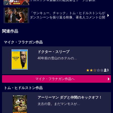
『サンキュー、チャック』新規場面写真とトム・ヒ
ドルストン＆斎藤工の超貴重なトークが解禁
「サンキュー、チャック」トム・ヒドルストンらが
ダンスシーンを振り返る映像、著名人コメント公開
関連作品
マイク・フラナガン作品
ドクター・スリープ
40年前の雪山のホテルの...
★★☆
☆☆
9
マイク・フラナガン作品へ
トム・ヒドルストン作品
アーリーマン ダグと仲間のキックオフ！
太古の昔。まだマンモスが...