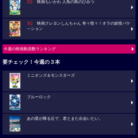
2位
映画ちいかわ 人魚の島のひみつ
3位
映画クレヨンしんちゃん 奇々怪々！オラの妖怪バケ
～ション
今週の映画動員数ランキング
要チェック！今週の３本
ミニオンズ＆モンスターズ
ブルーロック
あの星が降る丘で、君とまた出会いたい。