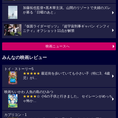
加藤拓也監督×黒木華主演。山間のリゾートで夫婦のズレ
が募る「日曜のあと」
『仮面ライダーゼッツ』『超宇宙刑事ギャバン インフィ
ニティ』オフショット11点が解禁
映画ニュースへ
みんなの映画レビュー
トイ・ストーリー5
★★★★★
最近街を歩いていても小さい子（特に3、4歳
児）がi...
映画ちいかわ 人魚の島のひみつ
★★★★
☆ 小6の子供と行きました。 セイレーンがめっち
ゃ怖か...
カプリコン・1