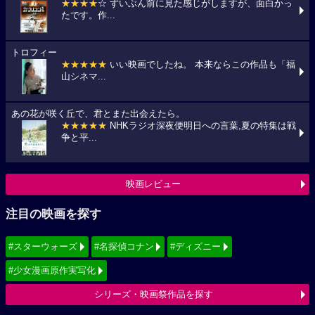
★★★★
☆ ずいぶん前に見た感じがしますが、面白かっ
たです。作...
トロフィー
★★★★★
いい映画でしたね。 本来ならこの作品も「福
山シネマ...
あの花が咲く丘で、君とまた出会えたら。
★★★★★
NHKラジオ深夜便明日への言葉,夏の特集は戦
争と平...
映画レビュー
注目の映画を探す
#スターウォーズ
#名探偵コナン
#ディズニー
#少女漫画原作実写化
シリーズ・映画祭作品を探す