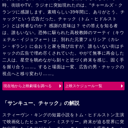
時、街頭やTV、ラジオに突如現れたのは、“チャールズ・ク
ランツに感謝します。素晴らしい39年間に、ありがとう、チ
ャック”という広告だった。チャック（トム・ヒドルスト
ン）とは何者なのか？ 感謝の意味は？ その答えを知る者
は、誰もいない。恐怖に駆られた高校教師のマーティ（キウ
ェテル・イジョフォー）は、別れた元妻フェリシア（カレ
ン・ギラン）に会おうと家を飛び出すが、誰もいない街はチ
ャックの広告で埋め尽くされていた。やがて無事に再会した
二人は、星空を眺めながら刻々と近づく終末を感じ、固く手
を握り合う……。すると場面は一変、広告の男・チャックの
視点へと移り変わり……。
現在地から上映劇場を調べる
上映スケジュール一覧
「サンキュー、チャック」の解説
スティーヴン・キングの短篇小説をトム・ヒドルストン主演
で映画化したヒューマン・ミステリー。終末が迫る世界に突