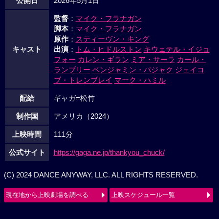
公開日
2026年5月1日
監督
：
マイク・フラナガン
脚本
：
マイク・フラナガン
原作
：
スティーヴン・キング
キャスト
出演
：
トム・ヒドルストン
キウェテル・イジョ
フォー
カレン・ギラン
ミア・サーラ
カール・
ランブリー
ベンジャミン・パジャク
ジェイコ
ブ・トレンブレイ
マーク・ハミル
配給
ギャガ=松竹
制作国
アメリカ（2024）
上映時間
111分
公式サイト
https://gaga.ne.jp/thankyou_chuck/
(C) 2024 DANCE ANYWAY, LLC. ALL RIGHTS RESERVED.
現在地から上映劇場を調べる
上映スケジュール一覧