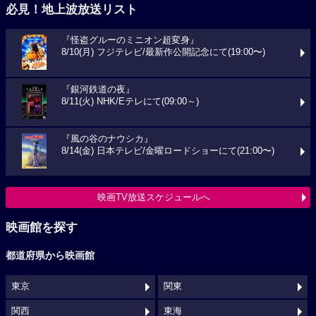
必見！地上波放送リスト
『怪盗グルーのミニオン超変身』
8/10(月) フジテレビ/最新作公開記念にて(19:00〜)
『銀河鉄道の夜』
8/11(火) NHK/Eテレにて(09:00～)
『風の谷のナウシカ』
8/14(金) 日本テレビ/金曜ロードショーにて(21:00〜)
映画TV放送スケジュールへ
映画館を探す
都道府県から映画館
東京
関東
関西
東海