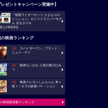
プレゼントキャンペーン実施中】
『仮面ライダーゼッツ さよならの
ッション』ゼッツドライバーモデル 光るタス
様 [〆8/6(木)]
週の映画ランキング
1位
スパイダーマン：ブランド・
ュー・デイ
2位
映画ちいかわ 人魚の島のひみ
3位
映画クレヨンしんちゃん 奇々
々！オラの妖怪バケ～ション
の映画動員数ランキング
チェック！今週の３本