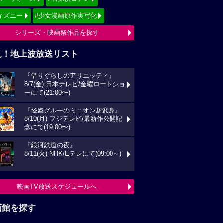
11(火) NHK/Eテレにて(09:00～)
映画TV放送スケジュールへ
画館を探す
府県から映画館
京
関東
西
東海
海道
東北
信越
北陸
国
四国
州
沖縄
全国の映画館へ
すすめ映画ジャンル