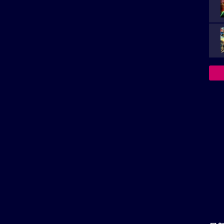
ou_chuck/
RIGHTS RESERVED.
上映スケジュール一覧
い。
最
再生非対応がございます。
性
法』
があります。
と
ビ
主