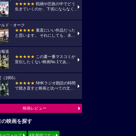
聴き直すと映画と比べての文...
映画レビュー
目の映画を探す
ターウォーズ
#名探偵コナン
ィズニー
#少女漫画原作実写化
シリーズ・映画祭作品を探す
見！地上波放送リスト
『借りぐらしのアリエッティ』
7(金) 日本テレビ/金曜ロードショーにて
:00〜)
『怪盗グルーのミニオン超変身』
10(月) フジテレビ/最新作公開記念にて
:00〜)
『銀河鉄道の夜』