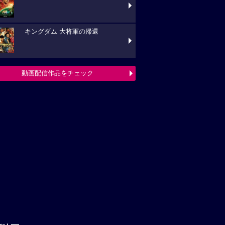
新映画ニュース
複雑に絡み合う登場人物たちの関係
が明らかに『5秒で完全犯罪を生成する方
人物相関図＆新...
二人だけの温度と絶妙な距離感『男
もだち』曖昧な二人の距離感を映す本予告＆
ジュアル解禁
マイケル・B・ジョーダン、監督・
演最新作 『華麗なる賭け』2027年日本公開！