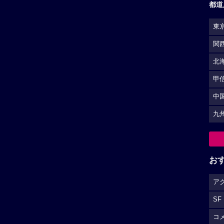
ア
SF
コ
S