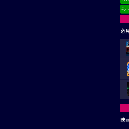
8/
へ
映
都道
東
関
北
甲
中
九
お
（
広告を非表示にするには
）