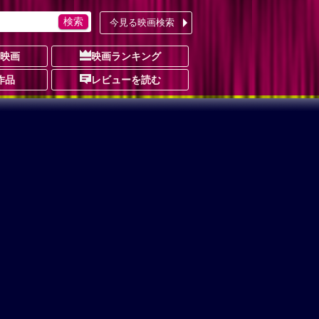
今見る映画検索
の映画
映画ランキング
作品
レビューを読む