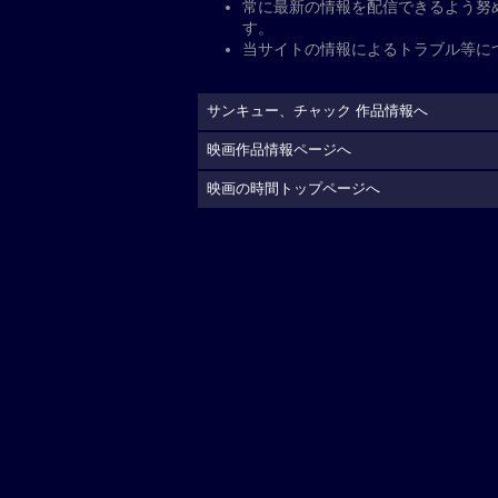
化を手掛けるマイク・フラナガン。
公
開日・キャスト、その他
公開日
2026年5月1日
監督
：
マイク・フラナガ
脚本
：
マイク・フラナガ
原作
：
スティーヴン・キ
キャスト
出演
：
トム・ヒドルスト
ーラ
カール・ランブリ
ーク・ハミル
配給
ギャガ=松竹
制作国
アメリカ（2024）
上映時間
111分