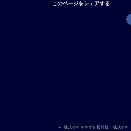
ンツに感謝します。素晴らしい39年
ク（トム・ヒドルストン）とは何者な
ない。恐怖に駆られた高校教師のマー
ェリシア（カレン・ギラン）に会おう
埋め尽くされていた。やがて無事に再
感じ、固く手を握り合う……。すると
り……。
現在地から上映劇場を調べる
「サンキュー、チャック」の解説
スティーヴン・キングの短篇小説をト
テリー。終末が迫る世界に突如出現し
に紐解かれていく謎の人物“チャック
ント国際映画祭で観客賞を受賞。共演
ー、「ガーディアンズ・オブ・ギャラ
ジェイコブ・トレンブレイ、「スター
ミル。監督は「ジェラルドのゲーム」