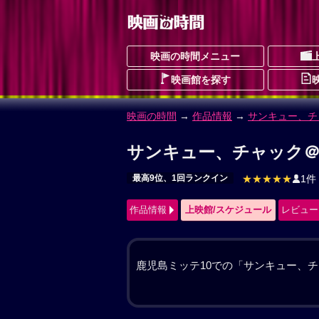
映画の時間メニュー
映画館を探す
映画の時間
→
作品情報
→ サンキュー、チ
サンキュー、チャック 
さんきゅーちゃっく
最高9位、1回ランクイン
ドラマ
SF
フ
作品情報
上映館/スケジュール
レビュー
ついに世界は終わろうとしていた。次
SNSも繋がらなくなる。その時、街頭