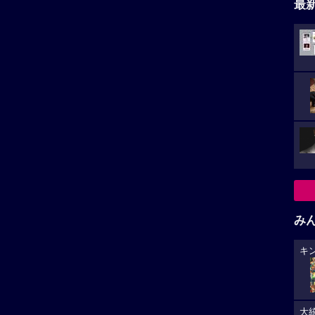
邦
映画の場合、広島の映画館よりも岡山、倉敷の映画館を
み
倉敷へ。
キ
。
だよな。第3章のラストシーン、何で？誰が？ 取って付
し
壊せんでも近未来にどこかの国がやりそうで…。
大
はない。敬服！
生
レビューを投稿する
オ
と思
偏
宣伝
場面写
「サンキュー、チャック」トム・ヒド
工の超
ルストンらがダンスシーンを振り返る
浮雲
映像、著名人コメント公開