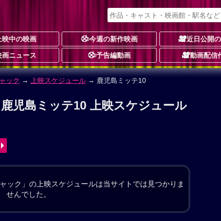
上映中の映画
今週の新作映画
近日公開
映画ニュース
予告編動画
動画配信
ャック
作品情報
ァンタジー
予告編動画あり
★★★★★
1件
動画配信
々に起こる自然災害と人災が地球を襲い、ネットも
やTV、ラジオに突如現れたのは、“チャールズ・クラ