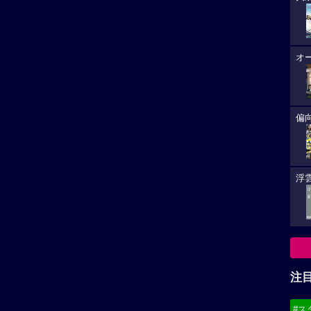
で
・ヒドルストン作品
キウェテル・イジョフォー作品
注
#ス
リーマン ダグと仲間のキ
シークレット・アイズ
オフ！
元FBI捜査官レイ・カス...
#デ
昔。まだマンモスが...
必
8/
(21
8/
(19
-
★★★★☆
7
・ヒドルストン作品へ
キウェテル・イジョフォー作品