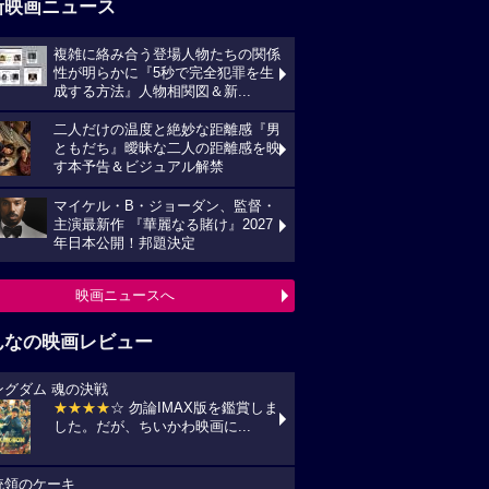
題決定
映画ニュースへ
んなの映画レビュー
ングダム 魂の決戦
★★★★
☆ 勿論IMAX版を鑑賞しま
た。だが、ちいかわ映画に...
統領のケーキ
★★★★★
戦禍や圧政の中でどう
きていくのか、下劣にならなく...
ールド・オーク
★★★★★
素直にいい作品だった
います。 それにしても、永...
向報道
★★★★★
この夏一番マスコミが
したくない映画No.1であ...
（1955）
★★★★★
NHKラジオ朗読の時間