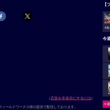
間に、ありがとう、チャック”という広告だった。チャッ
【
のか？ 感謝の意味は？ その答えを知る者は、誰もい
ティ（キウェテル・イジョフォー）は、別れた元妻フ
ミ
と家を飛び出すが、誰もいない街はチャックの広告で
キ
会した二人は、星空を眺めながら刻々と近づく終末を
4名
場面は一変、広告の男・チャックの視点へと移り変わ
今
上映スケジュール一覧
ニ
つ
ム・ヒドルストン主演で映画化したヒューマン・ミス
た「ありがとう、チャック！」という広告をきっかけ
怪
”の数奇な人生を通じ、人生の尊さを描く。第49回トロ
今週
は「それでも夜は明ける」のキウェテル・イジョフォ
クシー」のカレン・ギラン、「ワンダー 君は太陽」の
要
・ウォーズ/スカイウォーカーの夜明け」のマーク・ハ
、「ドクター・スリープ」に続いてキング作品の映画