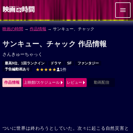
映画の時間
→
作品情報
→ サンキュー、チャック
サンキュー、チャック 作品情報
さんきゅーちゃっく
最高9位、1回ランクイン
ドラマ
SF
ファンタジー
予告編動画あり
★★★★★
1件
作品情報
上映館/スケジュール
レビュー
動画配信