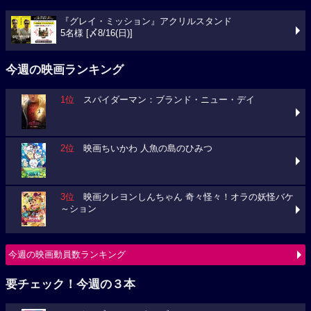
『グレイ・ミッション』アクリルスタンド
5名様 [〆8/16(日)]
今週の映画ランキング
1位
スパイダーマン：ブランド・ニュー・デイ
2位
映画ちいかわ 人魚の島のひみつ
3位
映画クレヨンしんちゃん 奇々怪々！オラの妖怪バケ
～ション
今週の映画動員数ランキング
要チェック！今週の３本