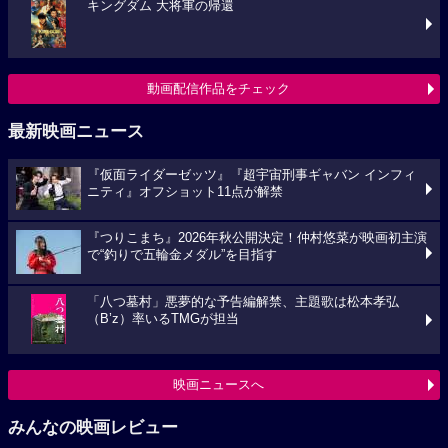
キングダム 大将軍の帰還
動画配信作品をチェック
最新映画ニュース
『仮面ライダーゼッツ』『超宇宙刑事ギャバン インフィ
ニティ』オフショット11点が解禁
『つりこまち』2026年秋公開決定！仲村悠菜が映画初主演
で“釣りで五輪金メダル”を目指す
「八つ墓村」悪夢的な予告編解禁、主題歌は松本孝弘
（B’z）率いるTMGが担当
映画ニュースへ
みんなの映画レビュー