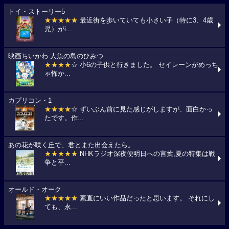
トイ・ストーリー5
★★★★★
最近街を歩いていても小さい子（特に3、4歳
児）がi...
映画ちいかわ 人魚の島のひみつ
★★★★
☆ 小6の子供と行きました。 セイレーンがめっち
ゃ怖か...
カプリコン・1
★★★★
☆ ずいぶん前に見た感じがしますが、面白かっ
たです。作...
あの花が咲く丘で、君とまた出会えたら。
★★★★★
NHKラジオ深夜便明日への言葉,夏の特集は戦
争と平...
オールド・オーク
★★★★★
素直にいい作品だったと思います。 それにし
ても、永...