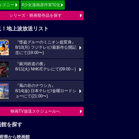
ィズニー
#少女漫画原作実写化
シリーズ・映画祭作品を探す
見！地上波放送リスト
『怪盗グルーのミニオン超変身』
8/10(月) フジテレビ/最新作公開記
念にて(19:00〜)
『銀河鉄道の夜』
8/11(火) NHK/Eテレにて(09:00～)
『風の谷のナウシカ』
8/14(金) 日本テレビ/金曜ロードシ
ョーにて(21:00〜)
映画TV放送スケジュールへ
画館を探す
府県から映画館