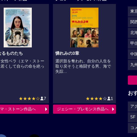
東
関
北
甲
なるものたち
憐れみの3章
中
な女性ベラ（エマ・ストー
選択肢を奪われ、自分の人生を
九
は若くして自らの命を絶っ
取り戻そうと格闘する男、海で
.
失踪...
お
★★★★☆
7
★★★★
☆
1
ア
マ・ストーン作品へ
ジェシー・プレモンス作品へ
SF
コ