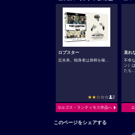
ロブスター
哀れ
近未来。独身者は身柄を確...
不幸
ン）
たも..
★★☆
☆☆
2
ヨルゴス・ランティモス作品へ
エ
このページをシェアする