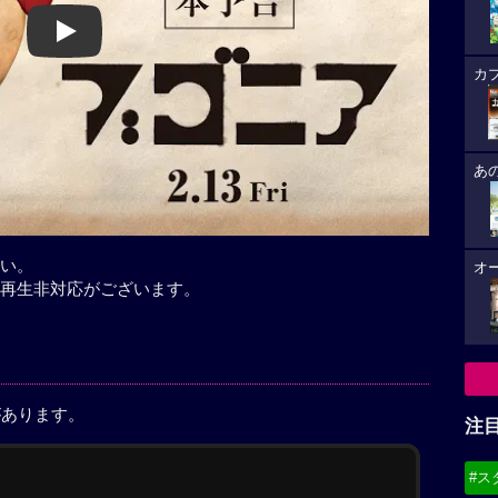
Play
カ
あ
い。
オ
再生非対応がございます。
があります。
注
#ス