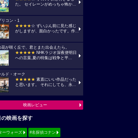
た。 セイレーンがめっちゃ怖か...
プリコン・1
★★★★
☆ ずいぶん前に見た感じ
がしますが、面白かったです。作...
の花が咲く丘で、君とまた出会えたら。
★★★★★
NHKラジオ深夜便明日
への言葉,夏の特集は戦争と平...
ールド・オーク
★★★★★
素直にいい作品だった
と思います。 それにしても、永...
映画レビュー
目の映画を探す
ターウォーズ
#名探偵コナン