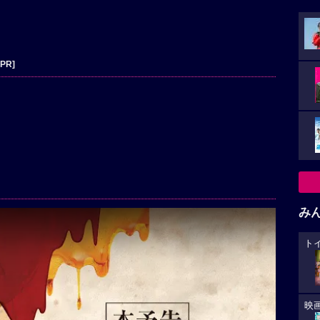
[PR]
み
ト
映