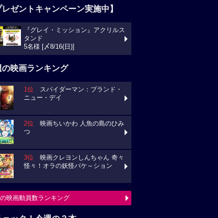
プレゼントキャンペーン実施中】
『グレイ・ミッション』アクリルス
タンド
5名様 [〆8/16(日)]
週の映画ランキング
1位
スパイダーマン：ブランド・
ニュー・デイ
2位
映画ちいかわ 人魚の島のひみ
つ
3位
映画クレヨンしんちゃん 奇々
怪々！オラの妖怪バケ～ション
の映画動員数ランキング