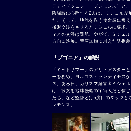
テディ（ジェシー・プレモンス）と、
陰謀論に心酔する2人は、ミシェルが
た。そして、地球を救う使命感に燃え
撤退交渉をさせろとミシェルに要求。
ィとの交渉は難航。やがて、ミシェル
方向に進展。荒唐無稽に思えた誘拐劇
「ブゴニア」の解説
「ミッドサマー」のアリ・アスターと
ーを務め、ヨルゴス・ランティモスが
ス。ある日、カリスマ経営者ミシェル
は、彼女を地球侵略の宇宙人だと信じ
たち」など監督とは5度目のタッグと
レモンス。