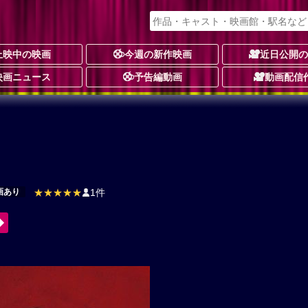
上映中の映画
今週の新作映画
近日公開
映画ニュース
予告編動画
動画配信
画あり
★★★★★
1件