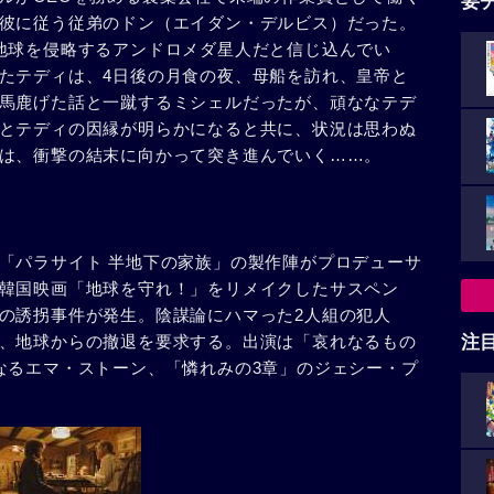
要
彼に従う従弟のドン（エイダン・デルビス）だった。
地球を侵略するアンドロメダ星人だと信じ込んでい
たテディは、4日後の月食の夜、母船を訪れ、皇帝と
馬鹿げた話と一蹴するミシェルだったが、頑ななテデ
とテディの因縁が明らかになると共に、状況は思わぬ
は、衝撃の結末に向かって突き進んでいく……。
「パラサイト 半地下の家族」の製作陣がプロデューサ
韓国映画「地球を守れ！」をリメイクしたサスペン
の誘拐事件が発生。陰謀論にハマった2人組の犯人
、地球からの撤退を要求する。出演は「哀れなるもの
注
なるエマ・ストーン、「憐れみの3章」のジェシー・プ