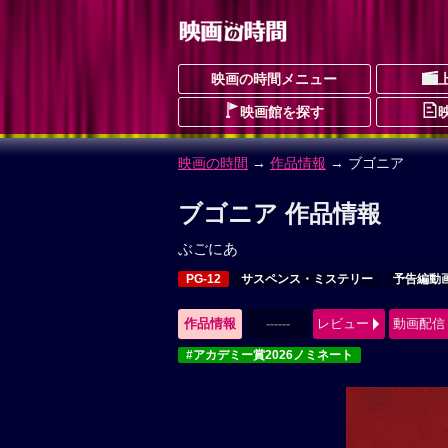
映画の時間メニュー
映画館を探す
映画の時間
→
作品情報
→ ブゴニア
ブゴニア 作品情報
ぶごにあ
PG-12
サスペンス・ミステリー
予告編動
作品情報
------
レビュー
動画配信
#アカデミー賞2026ノミネート