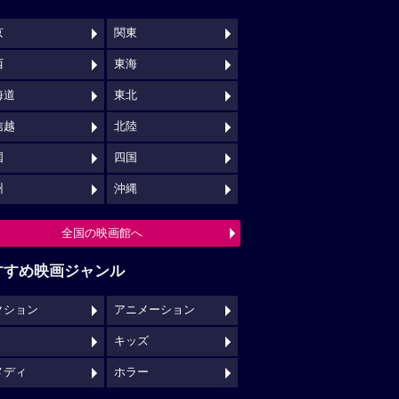
京
関東
西
東海
海道
東北
信越
北陸
国
四国
州
沖縄
全国の映画館へ
すすめ映画ジャンル
クション
アニメーション
キッズ
メディ
ホラー