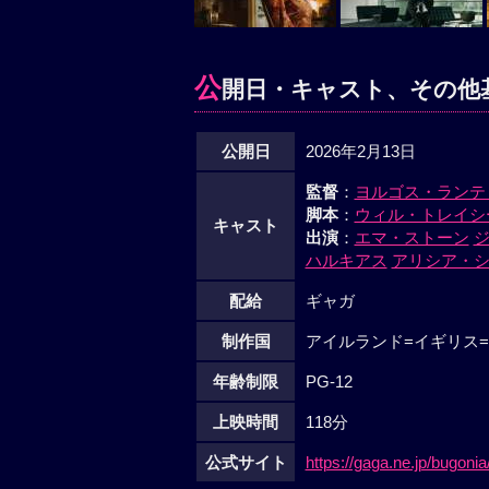
公
開日・キャスト、その他
公開日
2026年2月13日
監督
：
ヨルゴス・ランテ
脚本
：
ウィル・トレイシ
キャスト
出演
：
エマ・ストーン
ハルキアス
アリシア・
配給
ギャガ
制作国
アイルランド=イギリス=
年齢制限
PG-12
上映時間
118分
公式サイト
https://gaga.ne.jp/bugonia