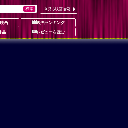
今見る映画検索
の映画
映画ランキング
作品
レビューを読む