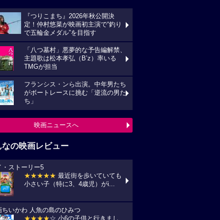
『つりこまち』2026年秋公開決
定！仲村悠菜が映画初主演で“釣り
で五輪金メダル”を目指す
「八つ墓村」悪夢的な予告編解禁、
主題歌は松本孝弘（B’z）率いる
TMGが担当
フランシス・ンら出演。中年男たち
がボートレースに挑む「逆流の男た
ち」
映画ニュースへ
んなの映画レビュー
イ・ストーリー5
★★★★★
最近街を歩いていても
小さい子（特に3、4歳児）がi...
画ちいかわ 人魚の島のひみつ
★★★★
☆ 小6の子供と行きまし