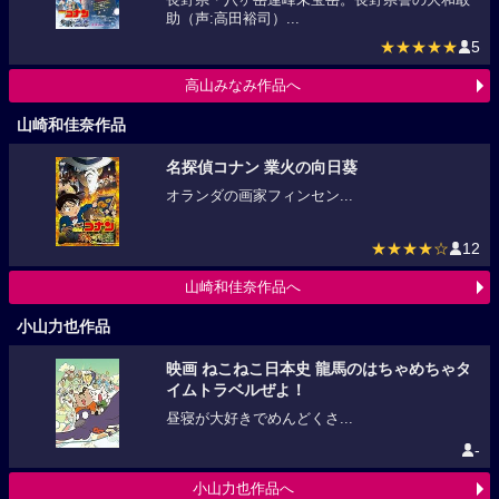
助（声:高田裕司）...
★★★★★
5
高山みなみ作品へ
山崎和佳奈作品
名探偵コナン 業火の向日葵
オランダの画家フィンセン...
★★★★☆
12
山崎和佳奈作品へ
小山力也作品
映画 ねこねこ日本史 龍馬のはちゃめちゃタ
イムトラベルぜよ！
昼寝が大好きでめんどくさ...
-
小山力也作品へ