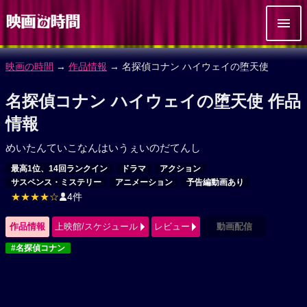
映画の時間
→
作品情報
→ 名探偵コナン ハイウェイの堕天使
名探偵コナン ハイウェイの堕天使 作品
情報
めいたんていこなんはいうぇいのだてんし
最高1位、14回ランクイン
ドラマ
アクション
サスペンス・ミステリー
アニメーション
予告編動画あり
★★★★☆
4件
作品情報
上映館/スケジュール
レビュー
動画配信
#名探偵コナン