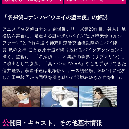
使（ルシファー）の、旋風巻き起こすバトルが始まる。
「名探偵コナン ハイウェイの堕天使」の解説
アニメ『名探偵コナン』劇場版シリーズ第29作目。神奈川県
横浜を舞台に、暴走する謎の黒いバイク“黒き堕天使（ルシ
ファー）”とそれを追う神奈川県警交通機動隊の白バイ隊
員“風の女神”こと萩原千速が繰り広げるバイクアクションを
描く。監督は、「名探偵コナン 黒鉄の魚影（サブマリン）」
に演出として参加、『真・侍伝 YAIBA』などを手がけてきた
蓮井隆弘。萩原千速は劇場版シリーズ初登場、2024年に他界
した田中敦子から同役を引き継いだ沢城みゆきが声を担当。
公
開日・キャスト、その他基本情報