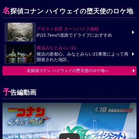
名
探偵コナン ハイウェイの堕天使のロケ地
アネスト岩田 ターンパイク箱根
約15.7kmの道路でドライブにおすすめ
横浜みなとみらい21
横浜の新都心。みなとみらい21事業によって再
開発された地区。
名探偵コナン ハイウェイの堕天使のロケ地へ
予
告編動画