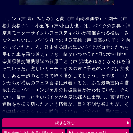
コナン（声:高山みなみ）と蘭（声:山崎和佳奈）・園子（声:
松井菜桜子）・小五郎（声:小山力也）は、バイクの祭典・神
奈川モーターサイクルフェスティバルが開催される横浜・み
なとみらいに、バイク好きの世良真純（声:日髙のり子）と向
かっていたところ、暴走する謎の黒いバイクがコナンたちを
乗せた車を飛び越えていき、蘭がいつか見た“風の女神様”神
奈川県警交通機動隊の萩原千速（声:沢城みゆき）がそれを追
っていった。激しいカーチェイスの末に千速のバイクは大破
し、あと一歩のところで取り逃がしてしまう。その後、コナ
ンたちが横浜のフェス会場に到着すると、ある最新技術を搭
載した白バイ・エンジェルのお披露目が行われていた。そん
な中、暴走した黒いバイクが今度は都内に出現し、警視庁の
追跡をも振り切ったという情報が。目的不明な暴走だが、そ
の車体がエンジェルに酷似していること分かり、黒いエンジ
ェル“ルシファー”と呼び、追跡を続ける。弟の萩原研二（声:
続きを読む
三木眞一郎）とその同期・松田陣平（声:神奈延年）との記憶
が脳裏によぎる千速。風の女神（エンジェル）VS 黒き堕天
現在地から上映劇場を調べる
上映スケジュール一覧