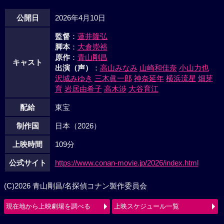
公開日
2026年4月10日
監督
：
蓮井隆弘
脚本
：
大倉崇裕
原作
：
青山剛昌
キャスト
出演（声）
：
高山みなみ
山崎和佳奈
小山力也
沢城みゆき
三木眞一郎
神奈延年
横浜流星
畑芽
育
岩居由希子
高木渉
大谷育江
配給
東宝
制作国
日本（2026）
上映時間
109分
公式サイト
https://www.conan-movie.jp/2026/index.html
(C)2026 青山剛昌/名探偵コナン製作委員会
現在地から上映劇場を調べる
上映スケジュール一覧