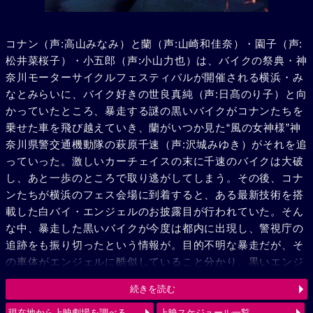
コナン（声:高山みなみ）と蘭（声:山崎和佳奈）・園子（声:
松井菜桜子）・小五郎（声:小山力也）は、バイクの祭典・神
奈川モーターサイクルフェスティバルが開催される横浜・み
なとみらいに、バイク好きの世良真純（声:日髙のり子）と向
かっていたところ、暴走する謎の黒いバイクがコナンたちを
乗せた車を飛び越えていき、蘭がいつか見た“風の女神様”神
奈川県警交通機動隊の萩原千速（声:沢城みゆき）がそれを追
っていった。激しいカーチェイスの末に千速のバイクは大破
し、あと一歩のところで取り逃がしてしまう。その後、コナ
ンたちが横浜のフェス会場に到着すると、ある最新技術を搭
載した白バイ・エンジェルのお披露目が行われていた。そん
な中、暴走した黒いバイクが今度は都内に出現し、警視庁の
追跡をも振り切ったという情報が。目的不明な暴走だが、そ
の車体がエンジェルに酷似していること分かり、黒いエンジ
ェル“ルシファー”と呼び、追跡を続ける。弟の萩原研二（声:
続きを読む
三木眞一郎）とその同期・松田陣平（声:神奈延年）との記憶
が脳裏によぎる千速。風の女神（エンジェル）VS 黒き堕天
現在地から上映劇場を調べる
上映スケジュール一覧