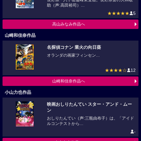
助（声:高田裕司）...
★★★★★
5
高山みなみ作品へ
山崎和佳奈作品
名探偵コナン 業火の向日葵
オランダの画家フィンセン...
★★★★☆
12
山崎和佳奈作品へ
小山力也作品
映画おしりたんてい スター・アンド・ムー
ン
おしりたんてい（声:三瓶由布子）は、「アイド
ルコンテストから...
-