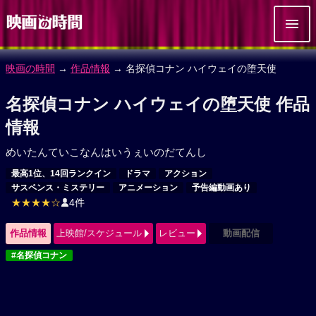
映画の時間
→
作品情報
→ 名探偵コナン ハイウェイの堕天使
名探偵コナン ハイウェイの堕天使 作品
情報
めいたんていこなんはいうぇいのだてんし
最高1位、14回ランクイン
ドラマ
アクション
サスペンス・ミステリー
アニメーション
予告編動画あり
★★★★☆
4件
作品情報
上映館/スケジュール
レビュー
動画配信
#名探偵コナン