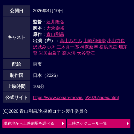
公開日
2026年4月10日
監督
：
蓮井隆弘
脚本
：
大倉崇裕
原作
：
青山剛昌
キャスト
出演（声）
：
高山みなみ
山崎和佳奈
小山力也
沢城みゆき
三木眞一郎
神奈延年
横浜流星
畑芽
育
岩居由希子
高木渉
大谷育江
配給
東宝
制作国
日本（2026）
上映時間
109分
公式サイト
https://www.conan-movie.jp/2026/index.html
(C)2026 青山剛昌/名探偵コナン製作委員会
現在地から上映劇場を調べる
上映スケジュール一覧