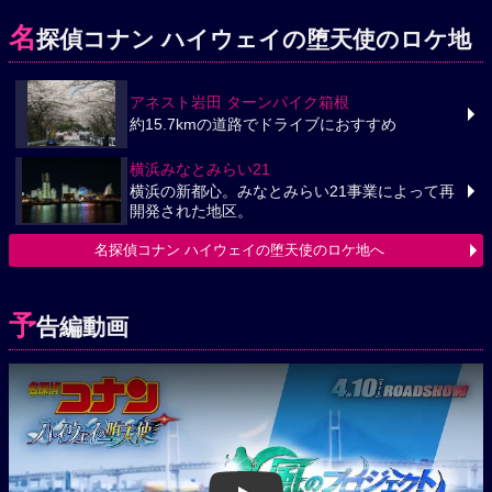
名
探偵コナン ハイウェイの堕天使のロケ地
アネスト岩田 ターンパイク箱根
約15.7kmの道路でドライブにおすすめ
横浜みなとみらい21
横浜の新都心。みなとみらい21事業によって再
開発された地区。
名探偵コナン ハイウェイの堕天使のロケ地へ
予
告編動画