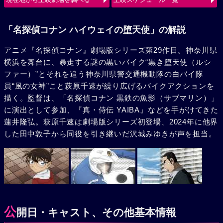
使（ルシファー）の、旋風巻き起こすバトルが始まる。
「名探偵コナン ハイウェイの堕天使」の解説
アニメ『名探偵コナン』劇場版シリーズ第29作目。神奈川県
横浜を舞台に、暴走する謎の黒いバイク“黒き堕天使（ルシ
ファー）”とそれを追う神奈川県警交通機動隊の白バイ隊
員“風の女神”こと萩原千速が繰り広げるバイクアクションを
描く。監督は、「名探偵コナン 黒鉄の魚影（サブマリン）」
に演出として参加、『真・侍伝 YAIBA』などを手がけてきた
蓮井隆弘。萩原千速は劇場版シリーズ初登場、2024年に他界
した田中敦子から同役を引き継いだ沢城みゆきが声を担当。
公
開日・キャスト、その他基本情報