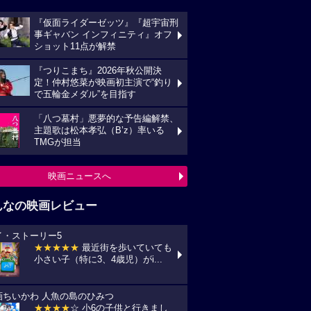
映画ニュースへ
んなの映画レビュー
イ・ストーリー5
★★★★★
最近街を歩いていても
い子（特に3、4歳児）がi...
画ちいかわ 人魚の島のひみつ
★★★★
☆ 小6の子供と行きまし
 セイレーンがめっちゃ怖か...
プリコン・1
★★★★
☆ ずいぶん前に見た感じ
しますが、面白かったです。作...
の花が咲く丘で、君とまた出会えたら。
★★★★★
NHKラジオ深夜便明日
言葉,夏の特集は戦争と平...
ールド・オーク
★★★★★
素直にいい作品だった
います。 それにしても、永...