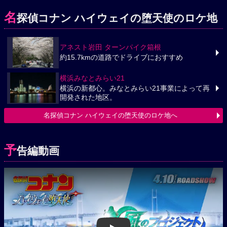
名
探偵コナン ハイウェイの堕天使のロケ地
アネスト岩田 ターンパイク箱根
約15.7kmの道路でドライブにおすすめ
横浜みなとみらい21
横浜の新都心。みなとみらい21事業によって再
開発された地区。
名探偵コナン ハイウェイの堕天使のロケ地へ
予
告編動画