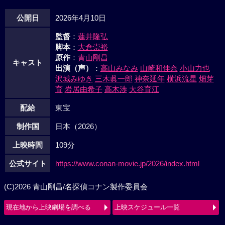
公開日
2026年4月10日
監督
：
蓮井隆弘
脚本
：
大倉崇裕
原作
：
青山剛昌
キャスト
出演（声）
：
高山みなみ
山崎和佳奈
小山力也
沢城みゆき
三木眞一郎
神奈延年
横浜流星
畑芽
育
岩居由希子
高木渉
大谷育江
配給
東宝
制作国
日本（2026）
上映時間
109分
公式サイト
https://www.conan-movie.jp/2026/index.html
(C)2026 青山剛昌/名探偵コナン製作委員会
現在地から上映劇場を調べる
上映スケジュール一覧