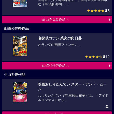
助（声:高田裕司）...
★★★★★
5
高山みなみ作品へ
山崎和佳奈作品
名探偵コナン 業火の向日葵
オランダの画家フィンセン...
★★★★☆
12
山崎和佳奈作品へ
小山力也作品
映画おしりたんてい スター・アンド・ムー
ン
おしりたんてい（声:三瓶由布子）は、「アイド
ルコンテストから...
-