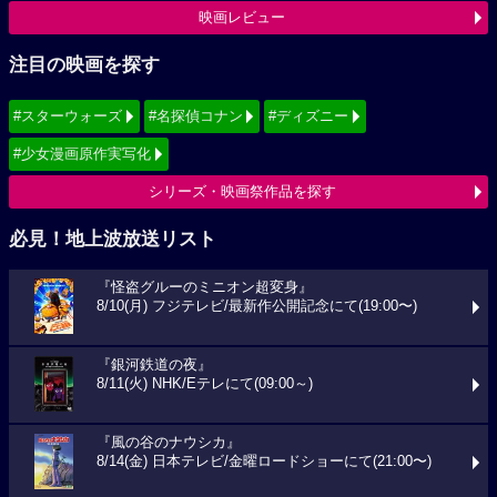
映画レビュー
注目の映画を探す
#スターウォーズ
#名探偵コナン
#ディズニー
#少女漫画原作実写化
シリーズ・映画祭作品を探す
必見！地上波放送リスト
『怪盗グルーのミニオン超変身』
8/10(月) フジテレビ/最新作公開記念にて(19:00〜)
『銀河鉄道の夜』
8/11(火) NHK/Eテレにて(09:00～)
『風の谷のナウシカ』
8/14(金) 日本テレビ/金曜ロードショーにて(21:00〜)