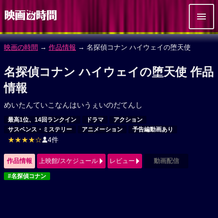
映画の時間
→
作品情報
→ 名探偵コナン ハイウェイの堕天使
名探偵コナン ハイウェイの堕天使 作品
情報
めいたんていこなんはいうぇいのだてんし
最高1位、14回ランクイン
ドラマ
アクション
サスペンス・ミステリー
アニメーション
予告編動画あり
★★★★☆
4件
作品情報
上映館/スケジュール
レビュー
動画配信
#名探偵コナン