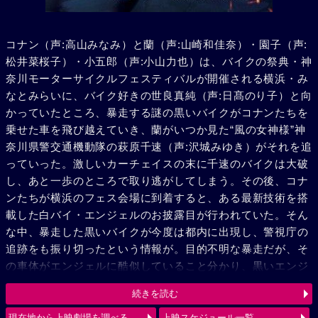
コナン（声:高山みなみ）と蘭（声:山崎和佳奈）・園子（声:
松井菜桜子）・小五郎（声:小山力也）は、バイクの祭典・神
奈川モーターサイクルフェスティバルが開催される横浜・み
なとみらいに、バイク好きの世良真純（声:日髙のり子）と向
かっていたところ、暴走する謎の黒いバイクがコナンたちを
乗せた車を飛び越えていき、蘭がいつか見た“風の女神様”神
奈川県警交通機動隊の萩原千速（声:沢城みゆき）がそれを追
っていった。激しいカーチェイスの末に千速のバイクは大破
し、あと一歩のところで取り逃がしてしまう。その後、コナ
ンたちが横浜のフェス会場に到着すると、ある最新技術を搭
載した白バイ・エンジェルのお披露目が行われていた。そん
な中、暴走した黒いバイクが今度は都内に出現し、警視庁の
追跡をも振り切ったという情報が。目的不明な暴走だが、そ
の車体がエンジェルに酷似していること分かり、黒いエンジ
ェル“ルシファー”と呼び、追跡を続ける。弟の萩原研二（声:
続きを読む
三木眞一郎）とその同期・松田陣平（声:神奈延年）との記憶
が脳裏によぎる千速。風の女神（エンジェル）VS 黒き堕天
現在地から上映劇場を調べる
上映スケジュール一覧