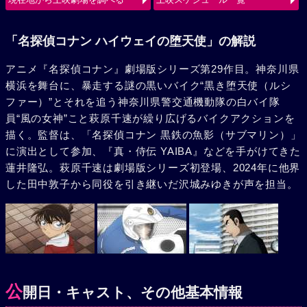
使（ルシファー）の、旋風巻き起こすバトルが始まる。
「名探偵コナン ハイウェイの堕天使」の解説
アニメ『名探偵コナン』劇場版シリーズ第29作目。神奈川県
横浜を舞台に、暴走する謎の黒いバイク“黒き堕天使（ルシ
ファー）”とそれを追う神奈川県警交通機動隊の白バイ隊
員“風の女神”こと萩原千速が繰り広げるバイクアクションを
描く。監督は、「名探偵コナン 黒鉄の魚影（サブマリン）」
に演出として参加、『真・侍伝 YAIBA』などを手がけてきた
蓮井隆弘。萩原千速は劇場版シリーズ初登場、2024年に他界
した田中敦子から同役を引き継いだ沢城みゆきが声を担当。
公
開日・キャスト、その他基本情報