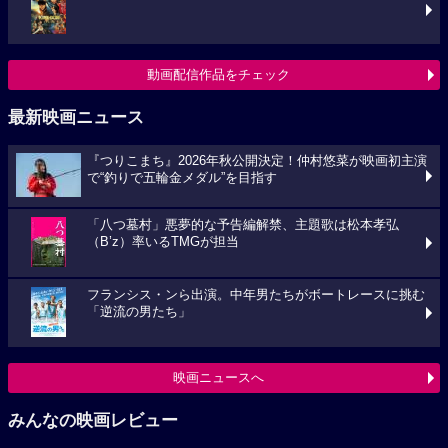
動画配信作品をチェック
最新映画ニュース
『つりこまち』2026年秋公開決定！仲村悠菜が映画初主演
で“釣りで五輪金メダル”を目指す
「八つ墓村」悪夢的な予告編解禁、主題歌は松本孝弘
（B’z）率いるTMGが担当
フランシス・ンら出演。中年男たちがボートレースに挑む
「逆流の男たち」
映画ニュースへ
みんなの映画レビュー