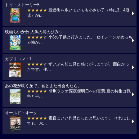
トイ・ストーリー5
★★★★★
最近街を歩いていても小さい子（特に3、4歳
児）がi...
映画ちいかわ 人魚の島のひみつ
★★★★
☆ 小6の子供と行きました。 セイレーンがめっち
ゃ怖か...
カプリコン・1
★★★★
☆ ずいぶん前に見た感じがしますが、面白かっ
たです。作...
あの花が咲く丘で、君とまた出会えたら。
★★★★★
NHKラジオ深夜便明日への言葉,夏の特集は戦
争と平...
オールド・オーク
★★★★★
素直にいい作品だったと思います。 それにし
ても、永...