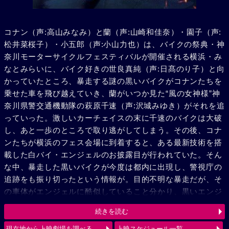
コナン（声:高山みなみ）と蘭（声:山崎和佳奈）・園子（声:
松井菜桜子）・小五郎（声:小山力也）は、バイクの祭典・神
奈川モーターサイクルフェスティバルが開催される横浜・み
なとみらいに、バイク好きの世良真純（声:日髙のり子）と向
かっていたところ、暴走する謎の黒いバイクがコナンたちを
乗せた車を飛び越えていき、蘭がいつか見た“風の女神様”神
奈川県警交通機動隊の萩原千速（声:沢城みゆき）がそれを追
っていった。激しいカーチェイスの末に千速のバイクは大破
し、あと一歩のところで取り逃がしてしまう。その後、コナ
ンたちが横浜のフェス会場に到着すると、ある最新技術を搭
載した白バイ・エンジェルのお披露目が行われていた。そん
な中、暴走した黒いバイクが今度は都内に出現し、警視庁の
追跡をも振り切ったという情報が。目的不明な暴走だが、そ
の車体がエンジェルに酷似していること分かり、黒いエンジ
ェル“ルシファー”と呼び、追跡を続ける。弟の萩原研二（声:
続きを読む
三木眞一郎）とその同期・松田陣平（声:神奈延年）との記憶
が脳裏によぎる千速。風の女神（エンジェル）VS 黒き堕天
現在地から上映劇場を調べる
上映スケジュール一覧