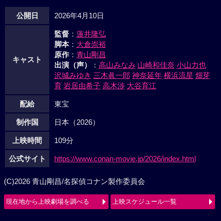
公開日
2026年4月10日
監督
：
蓮井隆弘
脚本
：
大倉崇裕
原作
：
青山剛昌
キャスト
出演（声）
：
高山みなみ
山崎和佳奈
小山力也
沢城みゆき
三木眞一郎
神奈延年
横浜流星
畑芽
育
岩居由希子
高木渉
大谷育江
配給
東宝
制作国
日本（2026）
上映時間
109分
公式サイト
https://www.conan-movie.jp/2026/index.html
(C)2026 青山剛昌/名探偵コナン製作委員会
現在地から上映劇場を調べる
上映スケジュール一覧