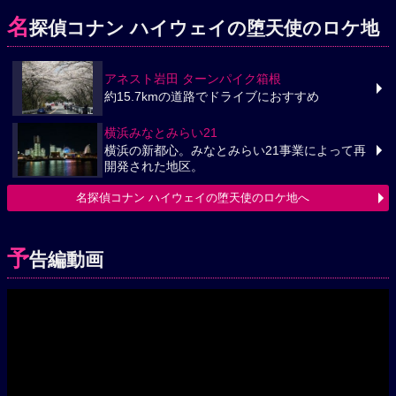
名
探偵コナン ハイウェイの堕天使のロケ地
アネスト岩田 ターンパイク箱根
約15.7kmの道路でドライブにおすすめ
横浜みなとみらい21
横浜の新都心。みなとみらい21事業によって再
開発された地区。
名探偵コナン ハイウェイの堕天使のロケ地へ
予
告編動画