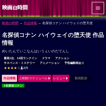
映画の時間
→
作品情報
→ 名探偵コナン ハイウェイの堕天使
名探偵コナン ハイウェイの堕天使 作品
情報
めいたんていこなんはいうぇいのだてんし
最高1位、14回ランクイン
ドラマ
アクション
サスペンス・ミステリー
アニメーション
予告編動画あり
★★★★☆
4件
作品情報
上映館/スケジュール
レビュー
動画配信
#名探偵コナン