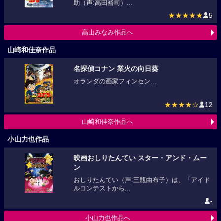
助（声:高田裕司）...
★★★★★
5
高山みなみ作品へ
山崎和佳奈作品
名探偵コナン 業火の向日葵
オランダの画家フィンセン...
★★★★☆
12
山崎和佳奈作品へ
小山力也作品
映画おしりたんてい スター・アンド・ムー
ン
おしりたんてい（声:三瓶由布子）は、「アイド
ルコンテストから...
-
小山力也作品へ