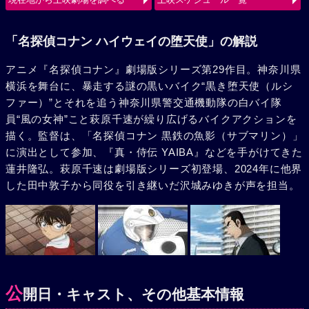
使（ルシファー）の、旋風巻き起こすバトルが始まる。
「名探偵コナン ハイウェイの堕天使」の解説
アニメ『名探偵コナン』劇場版シリーズ第29作目。神奈川県
横浜を舞台に、暴走する謎の黒いバイク“黒き堕天使（ルシ
ファー）”とそれを追う神奈川県警交通機動隊の白バイ隊
員“風の女神”こと萩原千速が繰り広げるバイクアクションを
描く。監督は、「名探偵コナン 黒鉄の魚影（サブマリン）」
に演出として参加、『真・侍伝 YAIBA』などを手がけてきた
蓮井隆弘。萩原千速は劇場版シリーズ初登場、2024年に他界
した田中敦子から同役を引き継いだ沢城みゆきが声を担当。
公
開日・キャスト、その他基本情報