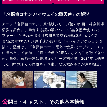
使（ルシファー）の、旋風巻き起こすバトルが始まる。
「名探偵コナン ハイウェイの堕天使」の解説
アニメ『名探偵コナン』劇場版シリーズ第29作目。神奈川県
横浜を舞台に、暴走する謎の黒いバイク“黒き堕天使（ルシ
ファー）”とそれを追う神奈川県警交通機動隊の白バイ隊
員“風の女神”こと萩原千速が繰り広げるバイクアクションを
描く。監督は、「名探偵コナン 黒鉄の魚影（サブマリン）」
に演出として参加、『真・侍伝 YAIBA』などを手がけてきた
蓮井隆弘。萩原千速は劇場版シリーズ初登場、2024年に他界
した田中敦子から同役を引き継いだ沢城みゆきが声を担当。
公
開日・キャスト、その他基本情報