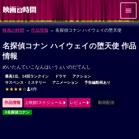
映画の時間
→
作品情報
→ 名探偵コナン ハイウェイの堕天使
名探偵コナン ハイウェイの堕天使 作品
情報
めいたんていこなんはいうぇいのだてんし
最高1位、14回ランクイン
ドラマ
アクション
サスペンス・ミステリー
アニメーション
予告編動画あり
★★★★☆
4件
作品情報
上映館/スケジュール
レビュー
動画配信
#名探偵コナン