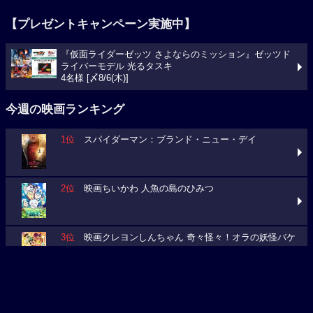
『仮面ライダーゼッツ さよならのミッション』ゼッツド
ライバーモデル 光るタスキ
4名様 [〆8/6(木)]
今週の映画ランキング
1位
スパイダーマン：ブランド・ニュー・デイ
2位
映画ちいかわ 人魚の島のひみつ
3位
映画クレヨンしんちゃん 奇々怪々！オラの妖怪バケ
～ション
今週の映画動員数ランキング
要チェック！今週の３本