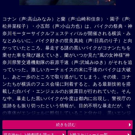
コナン（声:高山みなみ）と蘭（声:山崎和佳奈）・園子（声:
松井菜桜子）・小五郎（声:小山力也）は、バイクの祭典・神
奈川モーターサイクルフェスティバルが開催される横浜・み
なとみらいに、バイク好きの世良真純（声:日髙のり子）と向
かっていたところ、暴走する謎の黒いバイクがコナンたちを
乗せた車を飛び越えていき、蘭がいつか見た“風の女神様”神
奈川県警交通機動隊の萩原千速（声:沢城みゆき）がそれを追
っていった。激しいカーチェイスの末に千速のバイクは大破
し、あと一歩のところで取り逃がしてしまう。その後、コナ
ンたちが横浜のフェス会場に到着すると、ある最新技術を搭
載した白バイ・エンジェルのお披露目が行われていた。そん
な中、暴走した黒いバイクが今度は都内に出現し、警視庁の
追跡をも振り切ったという情報が。目的不明な暴走だが、そ
の車体がエンジェルに酷似していること分かり、黒いエンジ
ェル“ルシファー”と呼び、追跡を続ける。弟の萩原研二（声:
続きを読む
三木眞一郎）とその同期・松田陣平（声:神奈延年）との記憶
が脳裏によぎる千速。風の女神（エンジェル）VS 黒き堕天
現在地から上映劇場を調べる
上映スケジュール一覧