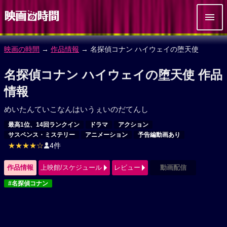
映画の時間
→
作品情報
→ 名探偵コナン ハイウェイの堕天使
名探偵コナン ハイウェイの堕天使 作品
情報
めいたんていこなんはいうぇいのだてんし
最高1位、14回ランクイン
ドラマ
アクション
サスペンス・ミステリー
アニメーション
予告編動画あり
★★★★☆
4件
作品情報
上映館/スケジュール
レビュー
動画配信
#名探偵コナン