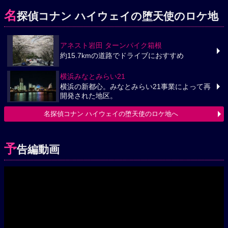
名
探偵コナン ハイウェイの堕天使のロケ地
アネスト岩田 ターンパイク箱根
約15.7kmの道路でドライブにおすすめ
横浜みなとみらい21
横浜の新都心。みなとみらい21事業によって再
開発された地区。
名探偵コナン ハイウェイの堕天使のロケ地へ
予
告編動画