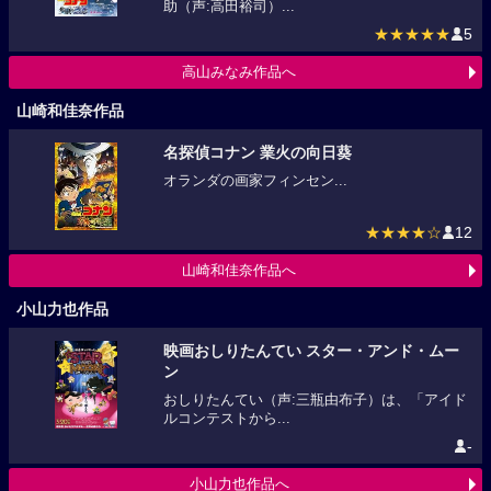
助（声:高田裕司）...
★★★★★
5
高山みなみ作品へ
山崎和佳奈作品
名探偵コナン 業火の向日葵
オランダの画家フィンセン...
★★★★☆
12
山崎和佳奈作品へ
小山力也作品
映画おしりたんてい スター・アンド・ムー
ン
おしりたんてい（声:三瓶由布子）は、「アイド
ルコンテストから...
-