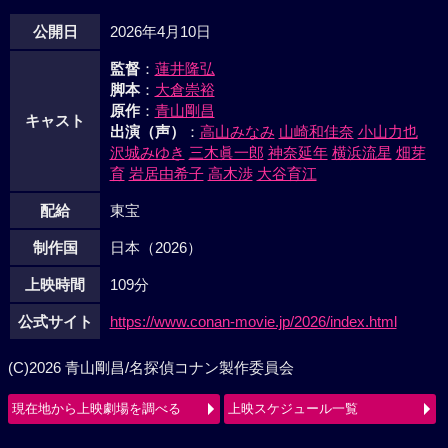
公開日
2026年4月10日
監督
：
蓮井隆弘
脚本
：
大倉崇裕
原作
：
青山剛昌
キャスト
出演（声）
：
高山みなみ
山崎和佳奈
小山力也
沢城みゆき
三木眞一郎
神奈延年
横浜流星
畑芽
育
岩居由希子
高木渉
大谷育江
配給
東宝
制作国
日本（2026）
上映時間
109分
公式サイト
https://www.conan-movie.jp/2026/index.html
(C)2026 青山剛昌/名探偵コナン製作委員会
現在地から上映劇場を調べる
上映スケジュール一覧