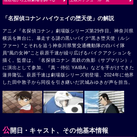
使（ルシファー）の、旋風巻き起こすバトルが始まる。
「名探偵コナン ハイウェイの堕天使」の解説
アニメ『名探偵コナン』劇場版シリーズ第29作目。神奈川県
横浜を舞台に、暴走する謎の黒いバイク“黒き堕天使（ルシ
ファー）”とそれを追う神奈川県警交通機動隊の白バイ隊
員“風の女神”こと萩原千速が繰り広げるバイクアクションを
描く。監督は、「名探偵コナン 黒鉄の魚影（サブマリン）」
に演出として参加、『真・侍伝 YAIBA』などを手がけてきた
蓮井隆弘。萩原千速は劇場版シリーズ初登場、2024年に他界
した田中敦子から同役を引き継いだ沢城みゆきが声を担当。
公
開日・キャスト、その他基本情報