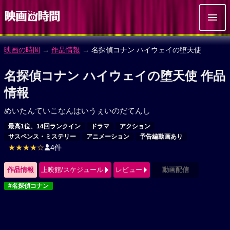
映画の時間
→
作品情報
→ 名探偵コナン ハイウェイの堕天使
名探偵コナン ハイウェイの堕天使 作品
情報
めいたんていこなんはいうぇいのだてんし
最高1位、14回ランクイン
ドラマ
アクション
サスペンス・ミステリー
アニメーション
予告編動画あり
★★★★☆
4件
作品情報
上映館/スケジュール
レビュー
動画配信
#名探偵コナン