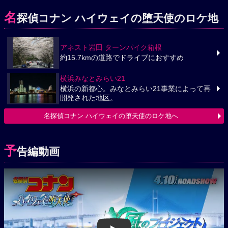
名
探偵コナン ハイウェイの堕天使のロケ地
アネスト岩田 ターンパイク箱根
約15.7kmの道路でドライブにおすすめ
横浜みなとみらい21
横浜の新都心。みなとみらい21事業によって再
開発された地区。
名探偵コナン ハイウェイの堕天使のロケ地へ
予
告編動画