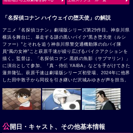
使（ルシファー）の、旋風巻き起こすバトルが始まる。
「名探偵コナン ハイウェイの堕天使」の解説
アニメ『名探偵コナン』劇場版シリーズ第29作目。神奈川県
横浜を舞台に、暴走する謎の黒いバイク“黒き堕天使（ルシ
ファー）”とそれを追う神奈川県警交通機動隊の白バイ隊
員“風の女神”こと萩原千速が繰り広げるバイクアクションを
描く。監督は、「名探偵コナン 黒鉄の魚影（サブマリン）」
に演出として参加、『真・侍伝 YAIBA』などを手がけてきた
蓮井隆弘。萩原千速は劇場版シリーズ初登場、2024年に他界
した田中敦子から同役を引き継いだ沢城みゆきが声を担当。
公
開日・キャスト、その他基本情報