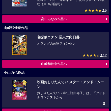
助（声:高田裕司）...
★★★★★
5
高山みなみ作品へ
山崎和佳奈作品
名探偵コナン 業火の向日葵
オランダの画家フィンセン...
★★★★☆
12
山崎和佳奈作品へ
小山力也作品
映画おしりたんてい スター・アンド・ムー
ン
おしりたんてい（声:三瓶由布子）は、「アイド
ルコンテストから...
-