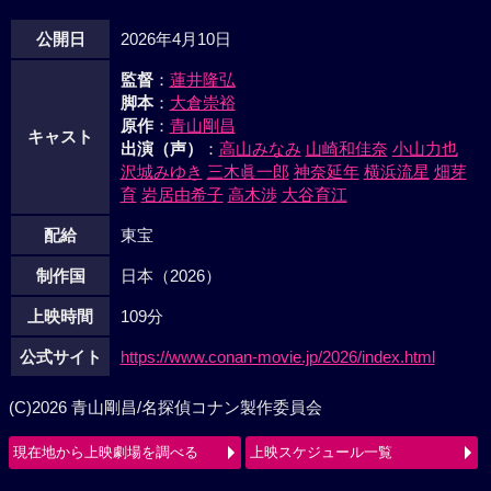
公開日
2026年4月10日
監督
：
蓮井隆弘
脚本
：
大倉崇裕
原作
：
青山剛昌
キャスト
出演（声）
：
高山みなみ
山崎和佳奈
小山力也
沢城みゆき
三木眞一郎
神奈延年
横浜流星
畑芽
育
岩居由希子
高木渉
大谷育江
配給
東宝
制作国
日本（2026）
上映時間
109分
公式サイト
https://www.conan-movie.jp/2026/index.html
(C)2026 青山剛昌/名探偵コナン製作委員会
現在地から上映劇場を調べる
上映スケジュール一覧