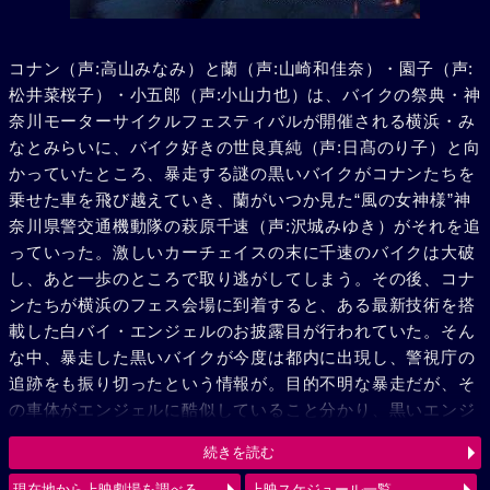
コナン（声:高山みなみ）と蘭（声:山崎和佳奈）・園子（声:
松井菜桜子）・小五郎（声:小山力也）は、バイクの祭典・神
奈川モーターサイクルフェスティバルが開催される横浜・み
なとみらいに、バイク好きの世良真純（声:日髙のり子）と向
かっていたところ、暴走する謎の黒いバイクがコナンたちを
乗せた車を飛び越えていき、蘭がいつか見た“風の女神様”神
奈川県警交通機動隊の萩原千速（声:沢城みゆき）がそれを追
っていった。激しいカーチェイスの末に千速のバイクは大破
し、あと一歩のところで取り逃がしてしまう。その後、コナ
ンたちが横浜のフェス会場に到着すると、ある最新技術を搭
載した白バイ・エンジェルのお披露目が行われていた。そん
な中、暴走した黒いバイクが今度は都内に出現し、警視庁の
追跡をも振り切ったという情報が。目的不明な暴走だが、そ
の車体がエンジェルに酷似していること分かり、黒いエンジ
ェル“ルシファー”と呼び、追跡を続ける。弟の萩原研二（声:
続きを読む
三木眞一郎）とその同期・松田陣平（声:神奈延年）との記憶
が脳裏によぎる千速。風の女神（エンジェル）VS 黒き堕天
現在地から上映劇場を調べる
上映スケジュール一覧