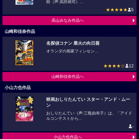
助（声:高田裕司）...
★★★★★
5
高山みなみ作品へ
山崎和佳奈作品
名探偵コナン 業火の向日葵
オランダの画家フィンセン...
★★★★☆
12
山崎和佳奈作品へ
小山力也作品
映画おしりたんてい スター・アンド・ムー
ン
おしりたんてい（声:三瓶由布子）は、「アイド
ルコンテストから...
-
小山力也作品へ