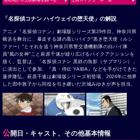
使（ルシファー）の、旋風巻き起こすバトルが始まる。
「名探偵コナン ハイウェイの堕天使」の解説
アニメ『名探偵コナン』劇場版シリーズ第29作目。神奈川県
横浜を舞台に、暴走する謎の黒いバイク“黒き堕天使（ルシ
ファー）”とそれを追う神奈川県警交通機動隊の白バイ隊
員“風の女神”こと萩原千速が繰り広げるバイクアクションを
描く。監督は、「名探偵コナン 黒鉄の魚影（サブマリン）」
に演出として参加、『真・侍伝 YAIBA』などを手がけてきた
蓮井隆弘。萩原千速は劇場版シリーズ初登場、2024年に他界
した田中敦子から同役を引き継いだ沢城みゆきが声を担当。
公
開日・キャスト、その他基本情報