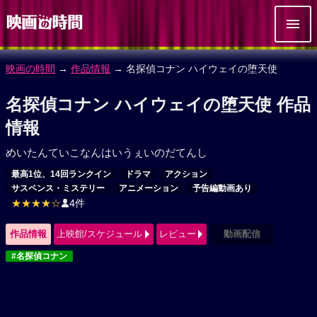
映画の時間
→
作品情報
→ 名探偵コナン ハイウェイの堕天使
名探偵コナン ハイウェイの堕天使 作品
情報
めいたんていこなんはいうぇいのだてんし
最高1位、14回ランクイン
ドラマ
アクション
サスペンス・ミステリー
アニメーション
予告編動画あり
★★★★☆
4件
作品情報
上映館/スケジュール
レビュー
動画配信
#名探偵コナン