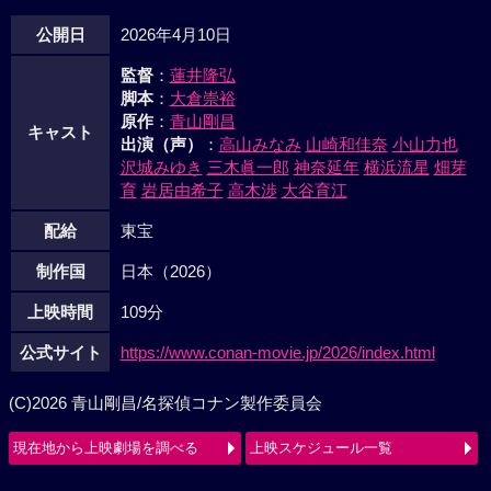
公開日
2026年4月10日
監督
：
蓮井隆弘
脚本
：
大倉崇裕
原作
：
青山剛昌
キャスト
出演（声）
：
高山みなみ
山崎和佳奈
小山力也
沢城みゆき
三木眞一郎
神奈延年
横浜流星
畑芽
育
岩居由希子
高木渉
大谷育江
配給
東宝
制作国
日本（2026）
上映時間
109分
公式サイト
https://www.conan-movie.jp/2026/index.html
(C)2026 青山剛昌/名探偵コナン製作委員会
現在地から上映劇場を調べる
上映スケジュール一覧