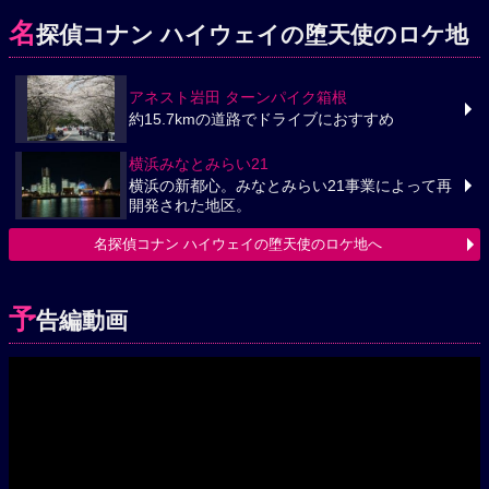
名
探偵コナン ハイウェイの堕天使のロケ地
アネスト岩田 ターンパイク箱根
約15.7kmの道路でドライブにおすすめ
横浜みなとみらい21
横浜の新都心。みなとみらい21事業によって再
開発された地区。
名探偵コナン ハイウェイの堕天使のロケ地へ
予
告編動画