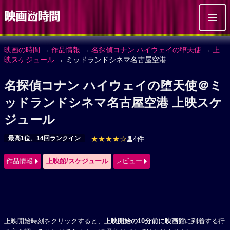
映画の時間
→
作品情報
→
名探偵コナン ハイウェイの堕天使
→
上
映スケジュール
→ ミッドランドシネマ名古屋空港
名探偵コナン ハイウェイの堕天使＠ミ
ッドランドシネマ名古屋空港 上映スケ
ジュール
最高1位、14回ランクイン
★★★★☆
4件
作品情報
上映館/スケジュール
レビュー
上映開始時刻をクリックすると、
上映開始の10分前に映画館
に到着する行