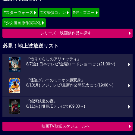
#スターウォーズ
#名探偵コナン
#ディズニー
#少女漫画原作実写化
シリーズ・映画祭作品を探す
必見！地上波放送リスト
『借りぐらしのアリエッティ』
8/7(金) 日本テレビ/金曜ロードショーにて(21:00〜)
『怪盗グルーのミニオン超変身』
8/10(月) フジテレビ/最新作公開記念にて(19:00〜)
『銀河鉄道の夜』
8/11(火) NHK/Eテレにて(09:00～)
映画TV放送スケジュールへ