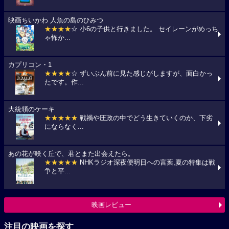
映画ちいかわ 人魚の島のひみつ
★★★★
☆ 小6の子供と行きました。 セイレーンがめっち
ゃ怖か...
カプリコン・1
★★★★
☆ ずいぶん前に見た感じがしますが、面白かっ
たです。作...
大統領のケーキ
★★★★★
戦禍や圧政の中でどう生きていくのか、下劣
にならなく...
あの花が咲く丘で、君とまた出会えたら。
★★★★★
NHKラジオ深夜便明日への言葉,夏の特集は戦
争と平...
映画レビュー
注目の映画を探す