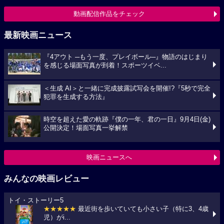
動画配信作品をチェック
最新映画ニュース
『4アウト ─もう一度、プレイボール─』物語のはじまり
を感じる場面写真が到着！スポーツイベ...
＜生成 AI＞と一緒に完成披露試写会を開催!?『5秒で完全
犯罪を生成する方法』
時空を超えた愛の軌跡『僕の一年、君の一日』9月4日(金)
公開決定！場面写真一挙解禁
映画ニュースへ
みんなの映画レビュー
トイ・ストーリー5
★★★★★
最近街を歩いていても小さい子（特に3、4歳
児）がi...