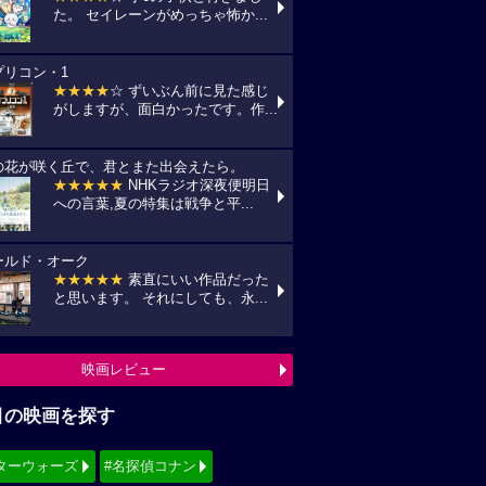
目の映画を探す
ターウォーズ
#名探偵コナン
ィズニー
#少女漫画原作実写化
シリーズ・映画祭作品を探す
見！地上波放送リスト
『怪盗グルーのミニオン超変身』
10(月) フジテレビ/最新作公開記念にて
:00〜)
『銀河鉄道の夜』
11(火) NHK/Eテレにて(09:00～)
『風の谷のナウシカ』
14(金) 日本テレビ/金曜ロードショーにて
:00〜)
映画TV放送スケジュールへ