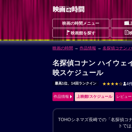
映画の時間メニュー
映画館を探す
映画の時間
→
作品情報
→ 名探偵コナン 
名探偵コナン ハイウェ
めいたんていこなんはいうぇいのだてん
最高1位、14回ランクイン
ドラマ
アクシ
予告編動画あり
★★★★☆
4件
作品情報
上映館/スケジュール
レビュー
#名探偵コナン