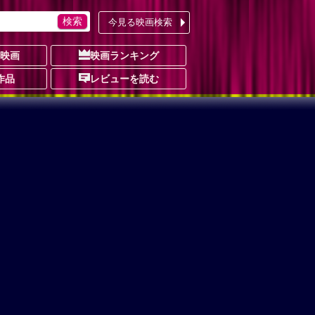
今見る映画検索
の映画
映画ランキング
作品
レビューを読む