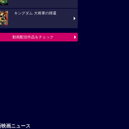
新映画ニュース
「八つ墓村」悪夢的な予告編解禁、
題歌は松本孝弘（B’z）率いるTMGが担当
フランシス・ンら出演。中年男たち
ボートレースに挑む「逆流の男たち」
『ブルーヘロン』10月23日(金)公開
定！ポスタービジュアル&特報解禁―ある家
巡る今...
映画ニュースへ