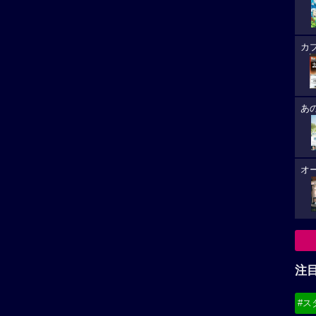
 ハイウェイの堕天使のロケ地へ
注
#ス
#デ
必
8/
(19
8/
8/
(21