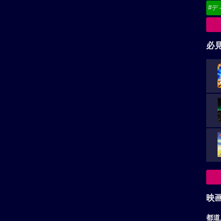
映
都道
い。
再生非対応がございます。
東
関
北
稿があります。
甲
中
九
お
ア
コナンだし、千早お姉様ならワンチャンって思います。