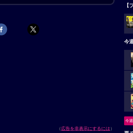
【
タ
5名
今
ニ
つ
怪
今週
要