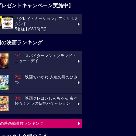
プレゼントキャンペーン実施中】
『グレイ・ミッション』アクリルス
ンド
様 [〆8/16(日)]
週の映画ランキング
1位
スパイダーマン：ブランド・
ュー・デイ
2位
映画ちいかわ 人魚の島のひみ
3位
映画クレヨンしんちゃん 奇々
々！オラの妖怪バケ～ション
の映画動員数ランキング
チェック！今週の３本
ミニオンズ＆モンスターズ