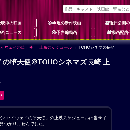
上映中の映画
今週の新作映画
近日公開
映画ニュース
予告編動画
動画配信
ハイウェイの堕天使
イの堕天使 作品情報
し
ョン
サスペンス・ミステリー
アニメーション
動画配信