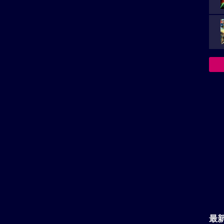
ズ第29作目。神奈川県横浜を舞台に、暴走する謎の黒
”とそれを追う神奈川県警交通機動隊の白バイ隊員“風の
クアクションを描く。監督は、「名探偵コナン 黒鉄の
、『真・侍伝 YAIBA』などを手がけてきた蓮井隆
、2024年に他界した田中敦子から同役を引き継いだ沢
最
主
基本情報
が
決
族を