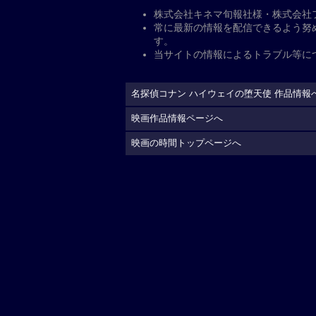
コナン（声:高山みなみ）と蘭（声:山
力也）は、バイクの祭典・神奈川モー
とみらいに、バイク好きの世良真純（
黒いバイクがコナンたちを乗せた車を
県警交通機動隊の萩原千速（声:沢城
末に千速のバイクは大破し、あと一歩
が横浜のフェス会場に到着すると、あ
が行われていた。そんな中、暴走した
振り切ったという情報が。目的不明な
分かり、黒いエンジェル“ルシファー
郎）とその同期・松田陣平（声:神奈
ェル）VS 黒き堕天使（ルシファー
現在地から上映劇場を調べる
「名探偵コナン ハイウェイの堕