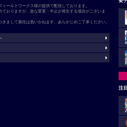
崎和佳奈）・園子（声:松井菜桜子）・小五郎（声:小山
ターサイクルフェスティバルが開催される横浜・みな
声:日髙のり子）と向かっていたところ、暴走する謎の
た
飛び越えていき、蘭がいつか見た“風の女神様”神奈川
みゆき）がそれを追っていった。激しいカーチェイスの
のところで取り逃がしてしまう。その後、コナンたち
る最新技術を搭載した白バイ・エンジェルのお披露目
注
黒いバイクが今度は都内に出現し、警視庁の追跡をも
暴走だが、その車体がエンジェルに酷似していること
”と呼び、追跡を続ける。弟の萩原研二（声:三木眞一
灼
延年）との記憶が脳裏によぎる千速。風の女神（エンジ
）の、旋風巻き起こすバトルが始まる。
続きを読む
上映スケジュール一覧
天使」の解説