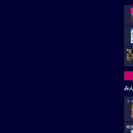
山崎和佳奈
小山力也
沢城みゆき
三木眞一郎
神奈延年
み
希子
高木渉
大谷育江
ト
小さ
映
た。
jp/2026/index.html
カ
員会
が
上映スケジュール一覧
あ
への
の堕天使のロケ地
オ
と思
箱根
横浜みなとみらい21
におすす
横浜の新都心。みなとみらい21事業
によって再開発された地区。