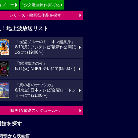
画館を探す
府県から映画館
京
関東
西
東海
海道
東北
信越
北陸
国
四国
州
沖縄
全国の映画館へ
すすめ映画ジャンル
クション
アニメーション