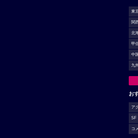
からしたからかなり湧きます。
SF
る最後の映画です。
コ
レビューを投稿する
S
ェイの堕
和佳奈作品
小山力也作品
偵コナン 業火の向日葵
映画おしりたんてい スター・
アンド・ムーン
ダの画家フィンセン...