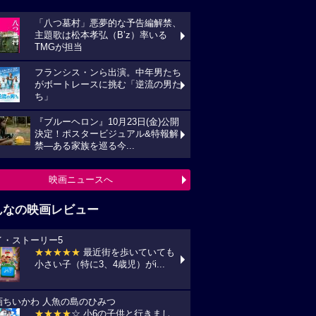
んなの映画レビュー
イ・ストーリー5
★★★★★
最近街を歩いていても
い子（特に3、4歳児）がi...
画ちいかわ 人魚の島のひみつ
★★★★
☆ 小6の子供と行きまし
 セイレーンがめっちゃ怖か...
プリコン・1
★★★★
☆ ずいぶん前に見た感じ
しますが、面白かったです。作...
の花が咲く丘で、君とまた出会えたら。
★★★★★
NHKラジオ深夜便明日
言葉,夏の特集は戦争と平...
ールド・オーク
★★★★★
素直にいい作品だった
います。 それにしても、永...
映画レビュー