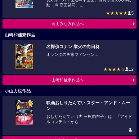
助（声:高田裕司）...
★★★★★
5
高山みなみ作品へ
山崎和佳奈作品
名探偵コナン 業火の向日葵
オランダの画家フィンセン...
★★★★☆
12
山崎和佳奈作品へ
小山力也作品
映画おしりたんてい スター・アンド・ムー
ン
おしりたんてい（声:三瓶由布子）は、「アイド
ルコンテストから...
-