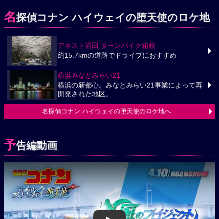
名
探偵コナン ハイウェイの堕天使のロケ地
アネスト岩田 ターンパイク箱根
約15.7kmの道路でドライブにおすすめ
横浜みなとみらい21
横浜の新都心。みなとみらい21事業によって再
開発された地区。
名探偵コナン ハイウェイの堕天使のロケ地へ
予
告編動画