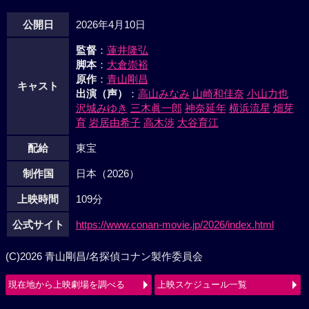
公開日
2026年4月10日
監督
：
蓮井隆弘
脚本
：
大倉崇裕
原作
：
青山剛昌
キャスト
出演（声）
：
高山みなみ
山崎和佳奈
小山力也
沢城みゆき
三木眞一郎
神奈延年
横浜流星
畑芽
育
岩居由希子
高木渉
大谷育江
配給
東宝
制作国
日本（2026）
上映時間
109分
公式サイト
https://www.conan-movie.jp/2026/index.html
(C)2026 青山剛昌/名探偵コナン製作委員会
現在地から上映劇場を調べる
上映スケジュール一覧