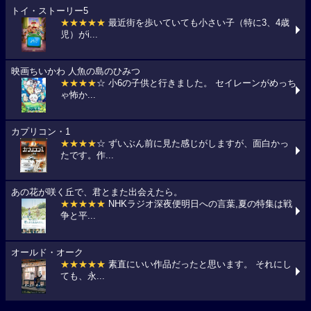
トイ・ストーリー5
★★★★★
最近街を歩いていても小さい子（特に3、4歳
児）がi...
映画ちいかわ 人魚の島のひみつ
★★★★
☆ 小6の子供と行きました。 セイレーンがめっち
ゃ怖か...
カプリコン・1
★★★★
☆ ずいぶん前に見た感じがしますが、面白かっ
たです。作...
あの花が咲く丘で、君とまた出会えたら。
★★★★★
NHKラジオ深夜便明日への言葉,夏の特集は戦
争と平...
オールド・オーク
★★★★★
素直にいい作品だったと思います。 それにし
ても、永...