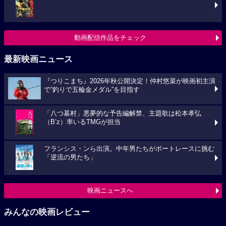
動画配信作品をチェック
最新映画ニュース
『つりこまち』2026年秋公開決定！仲村悠菜が映画初主演
で“釣りで五輪金メダル”を目指す
「八つ墓村」悪夢的な予告編解禁、主題歌は松本孝弘
（B’z）率いるTMGが担当
フランシス・ンら出演。中年男たちがボートレースに挑む
「逆流の男たち」
映画ニュースへ
みんなの映画レビュー