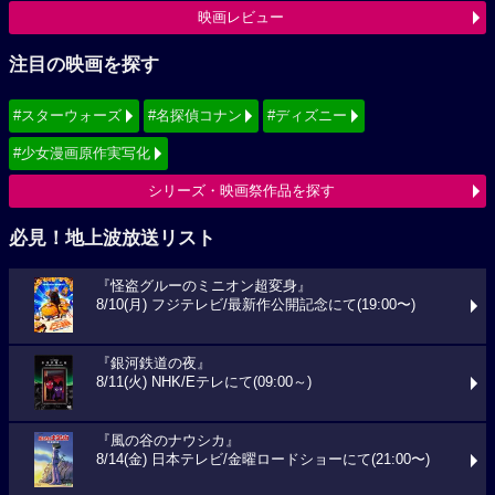
映画レビュー
注目の映画を探す
#スターウォーズ
#名探偵コナン
#ディズニー
#少女漫画原作実写化
シリーズ・映画祭作品を探す
必見！地上波放送リスト
『怪盗グルーのミニオン超変身』
8/10(月) フジテレビ/最新作公開記念にて(19:00〜)
『銀河鉄道の夜』
8/11(火) NHK/Eテレにて(09:00～)
『風の谷のナウシカ』
8/14(金) 日本テレビ/金曜ロードショーにて(21:00〜)