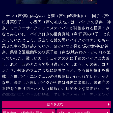
コナン（声:高山みなみ）と蘭（声:山崎和佳奈）・園子（声:
松井菜桜子）・小五郎（声:小山力也）は、バイクの祭典・神
奈川モーターサイクルフェスティバルが開催される横浜・み
なとみらいに、バイク好きの世良真純（声:日髙のり子）と向
かっていたところ、暴走する謎の黒いバイクがコナンたちを
乗せた車を飛び越えていき、蘭がいつか見た“風の女神様”神
奈川県警交通機動隊の萩原千速（声:沢城みゆき）がそれを追
っていった。激しいカーチェイスの末に千速のバイクは大破
し、あと一歩のところで取り逃がしてしまう。その後、コナ
ンたちが横浜のフェス会場に到着すると、ある最新技術を搭
載した白バイ・エンジェルのお披露目が行われていた。そん
な中、暴走した黒いバイクが今度は都内に出現し、警視庁の
追跡をも振り切ったという情報が。目的不明な暴走だが、そ
の車体がエンジェルに酷似していること分かり、黒いエンジ
ェル“ルシファー”と呼び、追跡を続ける。弟の萩原研二（声:
続きを読む
三木眞一郎）とその同期・松田陣平（声:神奈延年）との記憶
が脳裏によぎる千速。風の女神（エンジェル）VS 黒き堕天
現在地から上映劇場を調べる
上映スケジュール一覧