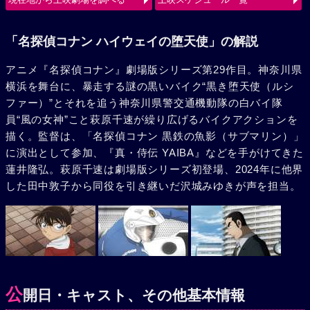
使（ルシファー）の、旋風巻き起こすバトルが始まる。
「名探偵コナン ハイウェイの堕天使」の解説
アニメ『名探偵コナン』劇場版シリーズ第29作目。神奈川県
横浜を舞台に、暴走する謎の黒いバイク“黒き堕天使（ルシ
ファー）”とそれを追う神奈川県警交通機動隊の白バイ隊
員“風の女神”こと萩原千速が繰り広げるバイクアクションを
描く。監督は、「名探偵コナン 黒鉄の魚影（サブマリン）」
に演出として参加、『真・侍伝 YAIBA』などを手がけてきた
蓮井隆弘。萩原千速は劇場版シリーズ初登場、2024年に他界
した田中敦子から同役を引き継いだ沢城みゆきが声を担当。
公
開日・キャスト、その他基本情報