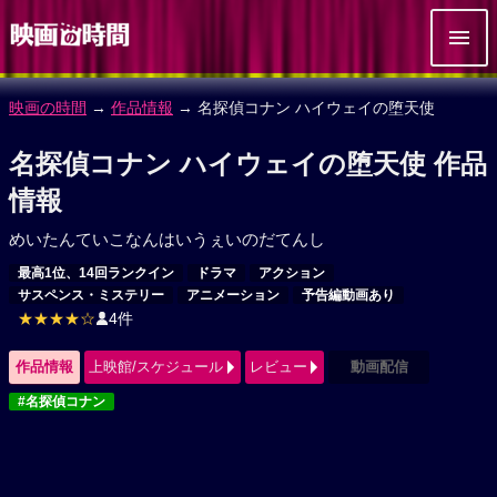
映画の時間
→
作品情報
→ 名探偵コナン ハイウェイの堕天使
名探偵コナン ハイウェイの堕天使 作品
情報
めいたんていこなんはいうぇいのだてんし
最高1位、14回ランクイン
ドラマ
アクション
サスペンス・ミステリー
アニメーション
予告編動画あり
★★★★☆
4件
作品情報
上映館/スケジュール
レビュー
動画配信
#名探偵コナン