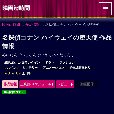
映画の時間
→
作品情報
→ 名探偵コナン ハイウェイの堕天使
名探偵コナン ハイウェイの堕天使 作品
情報
めいたんていこなんはいうぇいのだてんし
最高1位、14回ランクイン
ドラマ
アクション
サスペンス・ミステリー
アニメーション
予告編動画あり
★★★★☆
4件
作品情報
上映館/スケジュール
レビュー
動画配信
#名探偵コナン