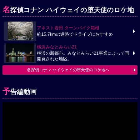
名
探偵コナン ハイウェイの堕天使のロケ地
アネスト岩田 ターンパイク箱根
約15.7kmの道路でドライブにおすすめ
横浜みなとみらい21
横浜の新都心。みなとみらい21事業によって再
開発された地区。
名探偵コナン ハイウェイの堕天使のロケ地へ
予
告編動画