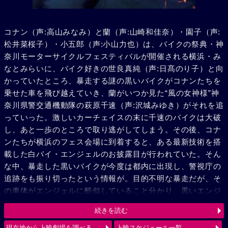
コナン（声:高山みなみ）と蘭（声:山崎和佳奈）・園子（声:
松井菜桜子）・小五郎（声:小山力也）は、バイクの祭典・神
奈川モーターサイクルフェスティバルが開催される横浜・み
なとみらいに、バイク好きの世良真純（声:日髙のり子）と向
かっていたところ、暴走する謎の黒いバイクがコナンたちを
乗せた車を飛び越えていき、蘭がいつか見た“風の女神様”神
奈川県警交通機動隊の萩原千速（声:沢城みゆき）がそれを追
っていった。激しいカーチェイスの末に千速のバイクは大破
し、あと一歩のところで取り逃がしてしまう。その後、コナ
ンたちが横浜のフェス会場に到着すると、ある最新技術を搭
載した白バイ・エンジェルのお披露目が行われていた。そん
な中、暴走した黒いバイクが今度は都内に出現し、警視庁の
追跡をも振り切ったという情報が。目的不明な暴走だが、そ
の車体がエンジェルに酷似していること分かり、黒いエンジ
ェル“ルシファー”と呼び、追跡を続ける。弟の萩原研二（声:
続きを読む
三木眞一郎）とその同期・松田陣平（声:神奈延年）との記憶
が脳裏によぎる千速。風の女神（エンジェル）VS 黒き堕天
現在地から上映劇場を調べる
上映スケジュール一覧