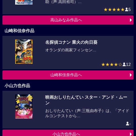
助（声:高田裕司）...
★★★★★
5
高山みなみ作品へ
山崎和佳奈作品
名探偵コナン 業火の向日葵
オランダの画家フィンセン...
★★★★☆
12
山崎和佳奈作品へ
小山力也作品
映画おしりたんてい スター・アンド・ムー
ン
おしりたんてい（声:三瓶由布子）は、「アイド
ルコンテストから...
-
小山力也作品へ