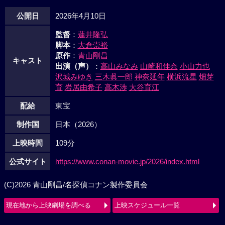
公開日
2026年4月10日
監督
：
蓮井隆弘
脚本
：
大倉崇裕
原作
：
青山剛昌
キャスト
出演（声）
：
高山みなみ
山崎和佳奈
小山力也
沢城みゆき
三木眞一郎
神奈延年
横浜流星
畑芽
育
岩居由希子
高木渉
大谷育江
配給
東宝
制作国
日本（2026）
上映時間
109分
公式サイト
https://www.conan-movie.jp/2026/index.html
(C)2026 青山剛昌/名探偵コナン製作委員会
現在地から上映劇場を調べる
上映スケジュール一覧