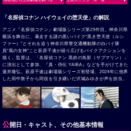
使（ルシファー）の、旋風巻き起こすバトルが始まる。
「名探偵コナン ハイウェイの堕天使」の解説
アニメ『名探偵コナン』劇場版シリーズ第29作目。神奈川県
横浜を舞台に、暴走する謎の黒いバイク“黒き堕天使（ルシ
ファー）”とそれを追う神奈川県警交通機動隊の白バイ隊
員“風の女神”こと萩原千速が繰り広げるバイクアクションを
描く。監督は、「名探偵コナン 黒鉄の魚影（サブマリン）」
に演出として参加、『真・侍伝 YAIBA』などを手がけてきた
蓮井隆弘。萩原千速は劇場版シリーズ初登場、2024年に他界
した田中敦子から同役を引き継いだ沢城みゆきが声を担当。
公
開日・キャスト、その他基本情報