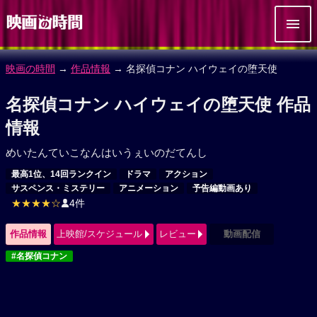
映画の時間
→
作品情報
→ 名探偵コナン ハイウェイの堕天使
名探偵コナン ハイウェイの堕天使 作品
情報
めいたんていこなんはいうぇいのだてんし
最高1位、14回ランクイン
ドラマ
アクション
サスペンス・ミステリー
アニメーション
予告編動画あり
★★★★☆
4件
作品情報
上映館/スケジュール
レビュー
動画配信
#名探偵コナン