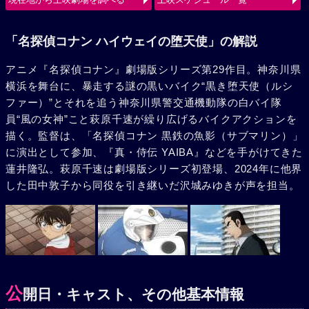
使（ルシファー）の、旋風巻き起こすバトルが始まる。
「名探偵コナン ハイウェイの堕天使」の解説
アニメ『名探偵コナン』劇場版シリーズ第29作目。神奈川県
横浜を舞台に、暴走する謎の黒いバイク“黒き堕天使（ルシ
ファー）”とそれを追う神奈川県警交通機動隊の白バイ隊
員“風の女神”こと萩原千速が繰り広げるバイクアクションを
描く。監督は、「名探偵コナン 黒鉄の魚影（サブマリン）」
に演出として参加、『真・侍伝 YAIBA』などを手がけてきた
蓮井隆弘。萩原千速は劇場版シリーズ初登場、2024年に他界
した田中敦子から同役を引き継いだ沢城みゆきが声を担当。
公
開日・キャスト、その他基本情報