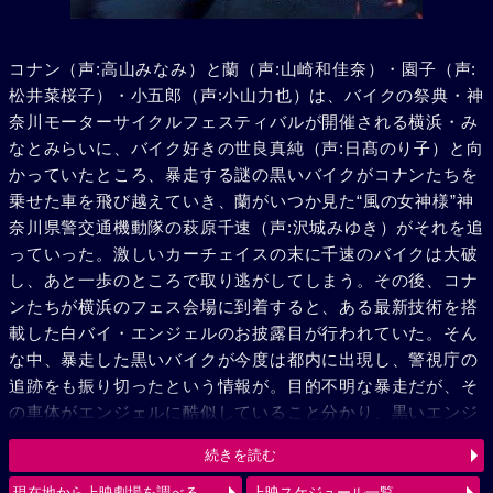
コナン（声:高山みなみ）と蘭（声:山崎和佳奈）・園子（声:
松井菜桜子）・小五郎（声:小山力也）は、バイクの祭典・神
奈川モーターサイクルフェスティバルが開催される横浜・み
なとみらいに、バイク好きの世良真純（声:日髙のり子）と向
かっていたところ、暴走する謎の黒いバイクがコナンたちを
乗せた車を飛び越えていき、蘭がいつか見た“風の女神様”神
奈川県警交通機動隊の萩原千速（声:沢城みゆき）がそれを追
っていった。激しいカーチェイスの末に千速のバイクは大破
し、あと一歩のところで取り逃がしてしまう。その後、コナ
ンたちが横浜のフェス会場に到着すると、ある最新技術を搭
載した白バイ・エンジェルのお披露目が行われていた。そん
な中、暴走した黒いバイクが今度は都内に出現し、警視庁の
追跡をも振り切ったという情報が。目的不明な暴走だが、そ
の車体がエンジェルに酷似していること分かり、黒いエンジ
ェル“ルシファー”と呼び、追跡を続ける。弟の萩原研二（声:
続きを読む
三木眞一郎）とその同期・松田陣平（声:神奈延年）との記憶
が脳裏によぎる千速。風の女神（エンジェル）VS 黒き堕天
現在地から上映劇場を調べる
上映スケジュール一覧