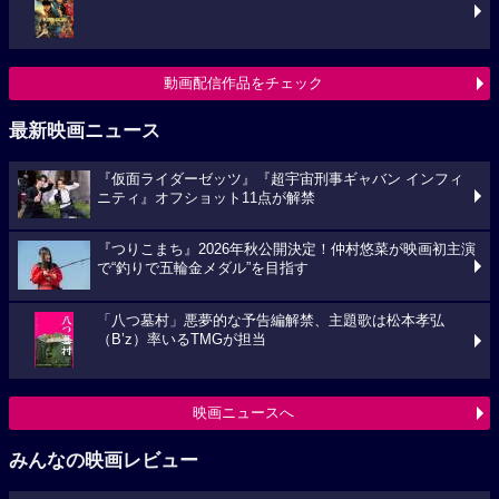
動画配信作品をチェック
最新映画ニュース
『仮面ライダーゼッツ』『超宇宙刑事ギャバン インフィ
ニティ』オフショット11点が解禁
『つりこまち』2026年秋公開決定！仲村悠菜が映画初主演
で“釣りで五輪金メダル”を目指す
「八つ墓村」悪夢的な予告編解禁、主題歌は松本孝弘
（B’z）率いるTMGが担当
映画ニュースへ
みんなの映画レビュー