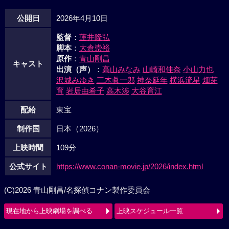
公開日
2026年4月10日
監督
：
蓮井隆弘
脚本
：
大倉崇裕
原作
：
青山剛昌
キャスト
出演（声）
：
高山みなみ
山崎和佳奈
小山力也
沢城みゆき
三木眞一郎
神奈延年
横浜流星
畑芽
育
岩居由希子
高木渉
大谷育江
配給
東宝
制作国
日本（2026）
上映時間
109分
公式サイト
https://www.conan-movie.jp/2026/index.html
(C)2026 青山剛昌/名探偵コナン製作委員会
現在地から上映劇場を調べる
上映スケジュール一覧