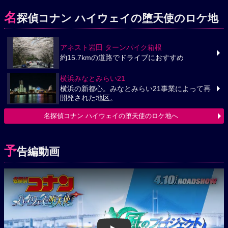
名
探偵コナン ハイウェイの堕天使のロケ地
アネスト岩田 ターンパイク箱根
約15.7kmの道路でドライブにおすすめ
横浜みなとみらい21
横浜の新都心。みなとみらい21事業によって再
開発された地区。
名探偵コナン ハイウェイの堕天使のロケ地へ
予
告編動画