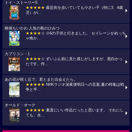
トイ・ストーリー5
★★★★★
最近街を歩いていても小さい子（特に3、4歳
児）がi...
映画ちいかわ 人魚の島のひみつ
★★★★
☆ 小6の子供と行きました。 セイレーンがめっち
ゃ怖か...
カプリコン・1
★★★★
☆ ずいぶん前に見た感じがしますが、面白かっ
たです。作...
あの花が咲く丘で、君とまた出会えたら。
★★★★★
NHKラジオ深夜便明日への言葉,夏の特集は戦
争と平...
オールド・オーク
★★★★★
素直にいい作品だったと思います。 それにし
ても、永...