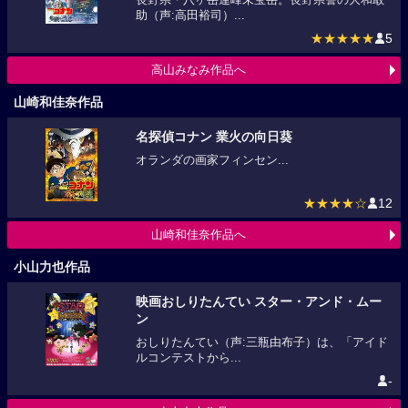
助（声:高田裕司）...
★★★★★
5
高山みなみ作品へ
山崎和佳奈作品
名探偵コナン 業火の向日葵
オランダの画家フィンセン...
★★★★☆
12
山崎和佳奈作品へ
小山力也作品
映画おしりたんてい スター・アンド・ムー
ン
おしりたんてい（声:三瓶由布子）は、「アイド
ルコンテストから...
-