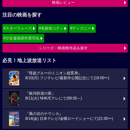
映画レビュー
注目の映画を探す
#スターウォーズ
#名探偵コナン
#ディズニー
#少女漫画原作実写化
シリーズ・映画祭作品を探す
必見！地上波放送リスト
『怪盗グルーのミニオン超変身』
8/10(月) フジテレビ/最新作公開記念にて(19:00〜)
『銀河鉄道の夜』
8/11(火) NHK/Eテレにて(09:00～)
『風の谷のナウシカ』
8/14(金) 日本テレビ/金曜ロードショーにて(21:00〜)