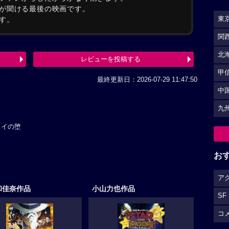
が聞ける最後の映画です。
東
す。
関
北
レビューを投稿する
甲
最終更新日：2026-07-29 11:47:50
中
九
ェイの堕
お
ア
和佳奈作品
小山力也作品
SF
コ