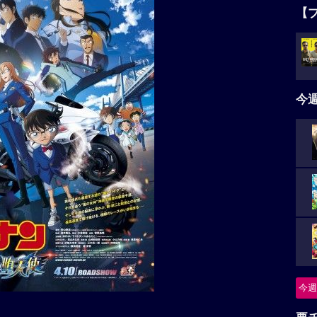
【
今
今週