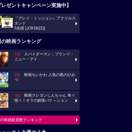
プレゼントキャンペーン実施中】
『グレイ・ミッション』アクリルス
タンド
5名様 [〆8/16(日)]
週の映画ランキング
1位
スパイダーマン：ブランド・
ニュー・デイ
2位
映画ちいかわ 人魚の島のひみ
つ
3位
映画クレヨンしんちゃん 奇々
怪々！オラの妖怪バケ～ション
の映画動員数ランキング