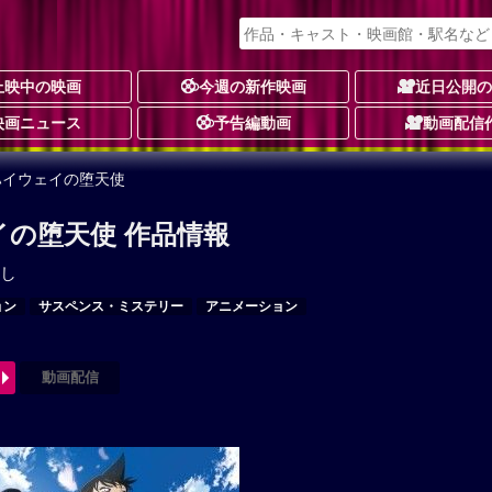
上映中の映画
今週の新作映画
近日公開
映画ニュース
予告編動画
動画配信
ハイウェイの堕天使
イの堕天使 作品情報
し
ョン
サスペンス・ミステリー
アニメーション
動画配信