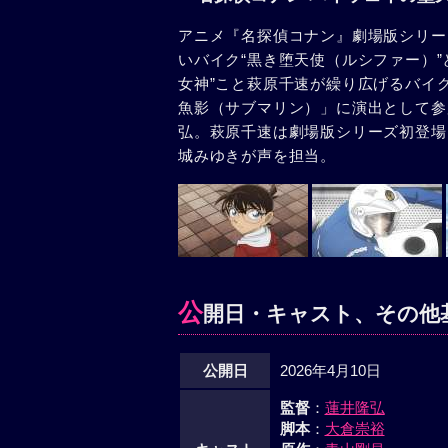
アニメ『名探偵コナン』劇場版シリー
いバイク“黒き堕天使（ルシファー）
女神”こと萩原千速が繰り広げるバイ
魚影（サブマリン）」に演出として参加
弘。萩原千速は劇場版シリーズ初登場
城みゆきが声を担当。
公
開日・キャスト、その他
公開日
2026年4月10日
監督
：
蓮井隆弘
脚本
：
大倉崇裕