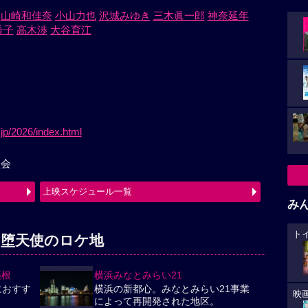
山崎和佳奈
小山力也
沢城みゆき
三木眞一郎
神奈延年
希子
高木渉
大谷育江
jp/2026/index.html
員会
上映スケジュール一覧
み
ト
の堕天使のロケ地
箱根
横浜みなとみらい21
におすす
横浜の新都心。みなとみらい21事業
映
によって再開発された地区。