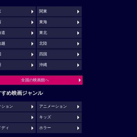
京
関東
西
東海
海道
東北
信越
北陸
国
四国
州
沖縄
全国の映画館へ
すすめ映画ジャンル
クション
アニメーション
キッズ
メディ
ホラー