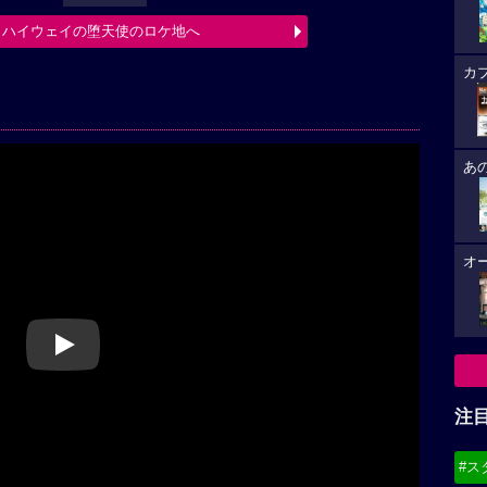
 ハイウェイの堕天使のロケ地へ
カ
あ
オ
Play
注
#ス