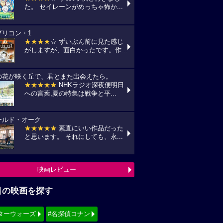
た。 セイレーンがめっちゃ怖か...
プリコン・1
★★★★
☆ ずいぶん前に見た感じ
がしますが、面白かったです。作...
の花が咲く丘で、君とまた出会えたら。
★★★★★
NHKラジオ深夜便明日
への言葉,夏の特集は戦争と平...
ールド・オーク
★★★★★
素直にいい作品だった
と思います。 それにしても、永...
映画レビュー
目の映画を探す
ターウォーズ
#名探偵コナン