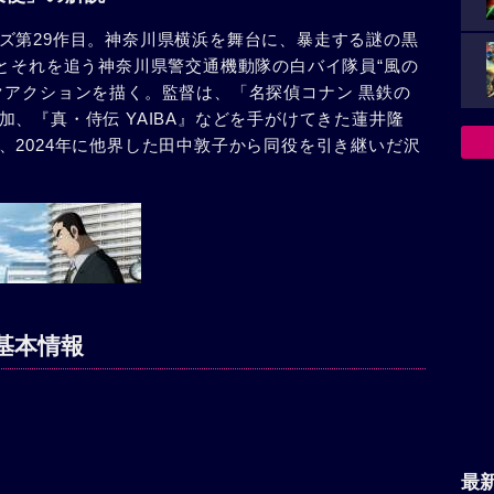
ズ第29作目。神奈川県横浜を舞台に、暴走する謎の黒
”とそれを追う神奈川県警交通機動隊の白バイ隊員“風の
クアクションを描く。監督は、「名探偵コナン 黒鉄の
、『真・侍伝 YAIBA』などを手がけてきた蓮井隆
、2024年に他界した田中敦子から同役を引き継いだ沢
基本情報
最