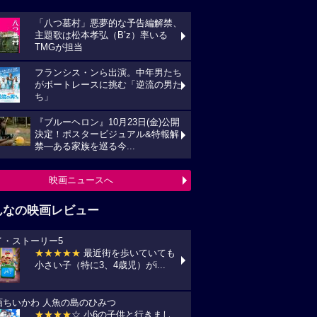
「八つ墓村」悪夢的な予告編解禁、
主題歌は松本孝弘（B’z）率いる
TMGが担当
フランシス・ンら出演。中年男たち
がボートレースに挑む「逆流の男た
ち」
『ブルーヘロン』10月23日(金)公開
決定！ポスタービジュアル&特報解
禁―ある家族を巡る今...
映画ニュースへ
んなの映画レビュー
イ・ストーリー5
★★★★★
最近街を歩いていても
小さい子（特に3、4歳児）がi...
画ちいかわ 人魚の島のひみつ
★★★★
☆ 小6の子供と行きまし