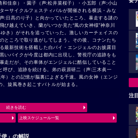
要
崎和佳奈）・園子（声:松井菜桜子）・小五郎（声:小山
ターサイクルフェスティバルが開催される横浜・みな
声:日髙のり子）と向かっていたところ、暴走する謎の
飛び越えていき、蘭がいつか見た“風の女神様”神奈川
みゆき）がそれを追っていった。激しいカーチェイスの
のところで取り逃がしてしまう。その後、コナンたち
る最新技術を搭載した白バイ・エンジェルのお披露目
黒いバイクが今度は都内に出現し、警視庁の追跡をも
暴走だが、その車体がエンジェルに酷似していること
”と呼び、追跡を続ける。弟の萩原研二（声:三木眞一
延年）との記憶が脳裏によぎる千速。風の女神（エンジ
）の、旋風巻き起こすバトルが始まる。
注
続きを読む
上映スケジュール一覧
天使」の解説