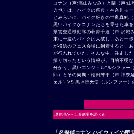
コナン（声:高山みなみ）と蘭（声:山
力也）は、バイクの祭典・神奈川モー
とみらいに、バイク好きの世良真純（
黒いバイクがコナンたちを乗せた車を
県警交通機動隊の萩原千速（声:沢城
末に千速のバイクは大破し、あと一歩
が横浜のフェス会場に到着すると、あ
が行われていた。そんな中、暴走した
振り切ったという情報が。目的不明な
分かり、黒いエンジェル“ルシファー
郎）とその同期・松田陣平（声:神奈
ェル）VS 黒き堕天使（ルシファー
現在地から上映劇場を調べる
「名探偵コナン ハイウェイの堕