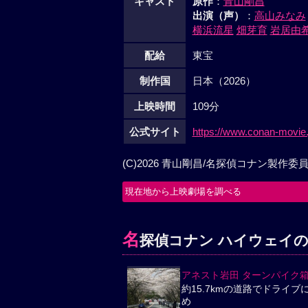
キャスト
原作
：
青山剛昌
出演（声）
：
高山みなみ
横浜流星
畑芽育
岩居由
配給
東宝
制作国
日本（2026）
上映時間
109分
公式サイト
https://www.conan-movie.
(C)2026 青山剛昌/名探偵コナン製作委
現在地から上映劇場を調べる
名
探偵コナン ハイウェイ
アネスト岩田 ターンパイク
約15.7kmの道路でドライブ
め