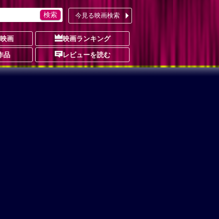
今見る映画検索
の映画
映画ランキング
作品
レビューを読む