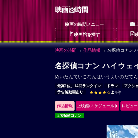
映画の時間メニュー
映画館を探す
映画の時間
→
作品情報
→ 名探偵コナン 
名探偵コナン ハイウェ
めいたんていこなんはいうぇいのだてん
最高1位、14回ランクイン
ドラマ
アクシ
予告編動画あり
★★★★☆
4件
作品情報
上映館/スケジュール
レビュー
#名探偵コナン