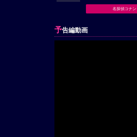
名探偵コナン
予
告編動画