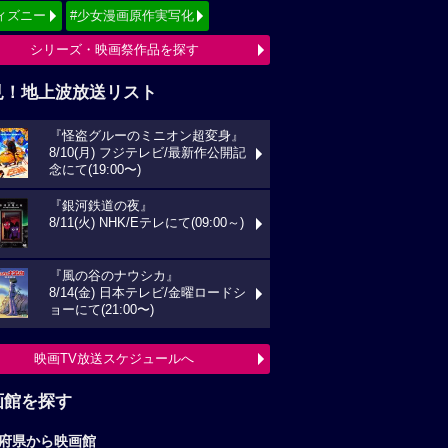
ィズニー
#少女漫画原作実写化
シリーズ・映画祭作品を探す
見！地上波放送リスト
『怪盗グルーのミニオン超変身』
8/10(月) フジテレビ/最新作公開記
念にて(19:00〜)
『銀河鉄道の夜』
8/11(火) NHK/Eテレにて(09:00～)
『風の谷のナウシカ』
8/14(金) 日本テレビ/金曜ロードシ
ョーにて(21:00〜)
映画TV放送スケジュールへ
画館を探す
府県から映画館