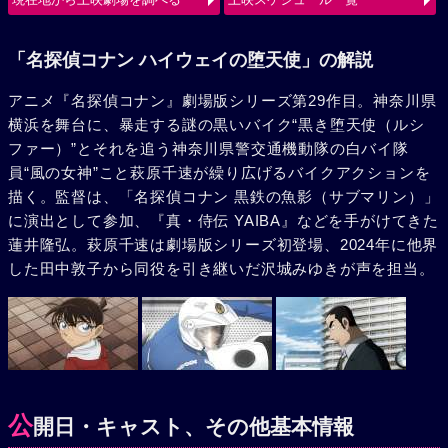
使（ルシファー）の、旋風巻き起こすバトルが始まる。
「名探偵コナン ハイウェイの堕天使」の解説
アニメ『名探偵コナン』劇場版シリーズ第29作目。神奈川県
横浜を舞台に、暴走する謎の黒いバイク“黒き堕天使（ルシ
ファー）”とそれを追う神奈川県警交通機動隊の白バイ隊
員“風の女神”こと萩原千速が繰り広げるバイクアクションを
描く。監督は、「名探偵コナン 黒鉄の魚影（サブマリン）」
に演出として参加、『真・侍伝 YAIBA』などを手がけてきた
蓮井隆弘。萩原千速は劇場版シリーズ初登場、2024年に他界
した田中敦子から同役を引き継いだ沢城みゆきが声を担当。
公
開日・キャスト、その他基本情報