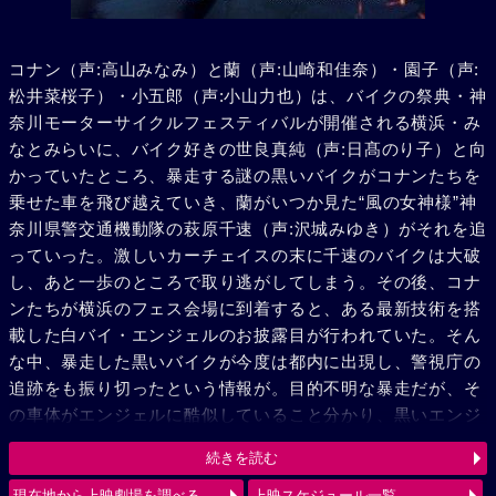
コナン（声:高山みなみ）と蘭（声:山崎和佳奈）・園子（声:
松井菜桜子）・小五郎（声:小山力也）は、バイクの祭典・神
奈川モーターサイクルフェスティバルが開催される横浜・み
なとみらいに、バイク好きの世良真純（声:日髙のり子）と向
かっていたところ、暴走する謎の黒いバイクがコナンたちを
乗せた車を飛び越えていき、蘭がいつか見た“風の女神様”神
奈川県警交通機動隊の萩原千速（声:沢城みゆき）がそれを追
っていった。激しいカーチェイスの末に千速のバイクは大破
し、あと一歩のところで取り逃がしてしまう。その後、コナ
ンたちが横浜のフェス会場に到着すると、ある最新技術を搭
載した白バイ・エンジェルのお披露目が行われていた。そん
な中、暴走した黒いバイクが今度は都内に出現し、警視庁の
追跡をも振り切ったという情報が。目的不明な暴走だが、そ
の車体がエンジェルに酷似していること分かり、黒いエンジ
ェル“ルシファー”と呼び、追跡を続ける。弟の萩原研二（声:
続きを読む
三木眞一郎）とその同期・松田陣平（声:神奈延年）との記憶
が脳裏によぎる千速。風の女神（エンジェル）VS 黒き堕天
現在地から上映劇場を調べる
上映スケジュール一覧