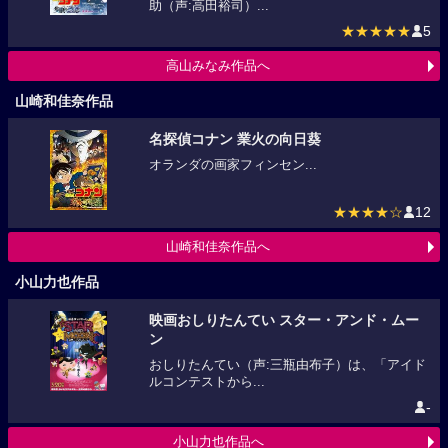
助（声:高田裕司）...
★★★★★
5
高山みなみ作品へ
山崎和佳奈作品
名探偵コナン 業火の向日葵
オランダの画家フィンセン...
★★★★☆
12
山崎和佳奈作品へ
小山力也作品
映画おしりたんてい スター・アンド・ムー
ン
おしりたんてい（声:三瓶由布子）は、「アイド
ルコンテストから...
-