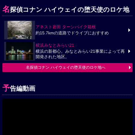
名
探偵コナン ハイウェイの堕天使のロケ地
アネスト岩田 ターンパイク箱根
約15.7kmの道路でドライブにおすすめ
横浜みなとみらい21
横浜の新都心。みなとみらい21事業によって再
開発された地区。
名探偵コナン ハイウェイの堕天使のロケ地へ
予
告編動画