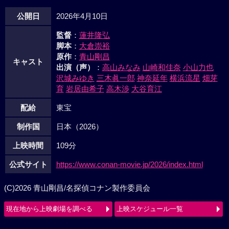
公開日
2026年4月10日
監督
：
蓮井隆弘
脚本
：
大倉崇裕
原作
：
青山剛昌
キャスト
出演（声）
：
高山みなみ
山崎和佳奈
小山力也
沢城みゆき
三木眞一郎
神奈延年
横浜流星
畑芽
育
岩居由希子
高木渉
大谷育江
配給
東宝
制作国
日本（2026）
上映時間
109分
公式サイト
https://www.conan-movie.jp/2026/index.html
(C)2026 青山剛昌/名探偵コナン製作委員会
現在地から上映劇場を調べる
上映スケジュール一覧