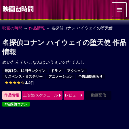
映画の時間
→
作品情報
→ 名探偵コナン ハイウェイの堕天使
名探偵コナン ハイウェイの堕天使 作品
情報
めいたんていこなんはいうぇいのだてんし
最高1位、14回ランクイン
ドラマ
アクション
サスペンス・ミステリー
アニメーション
予告編動画あり
★★★★☆
4件
作品情報
上映館/スケジュール
レビュー
動画配信
#名探偵コナン