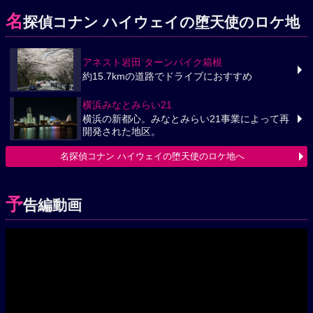
名
探偵コナン ハイウェイの堕天使のロケ地
アネスト岩田 ターンパイク箱根
約15.7kmの道路でドライブにおすすめ
横浜みなとみらい21
横浜の新都心。みなとみらい21事業によって再
開発された地区。
名探偵コナン ハイウェイの堕天使のロケ地へ
予
告編動画