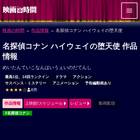
映画の時間
→
作品情報
→ 名探偵コナン ハイウェイの堕天使
名探偵コナン ハイウェイの堕天使 作品
情報
めいたんていこなんはいうぇいのだてんし
最高1位、14回ランクイン
ドラマ
アクション
サスペンス・ミステリー
アニメーション
予告編動画あり
★★★★☆
4件
作品情報
上映館/スケジュール
レビュー
動画配信
#名探偵コナン