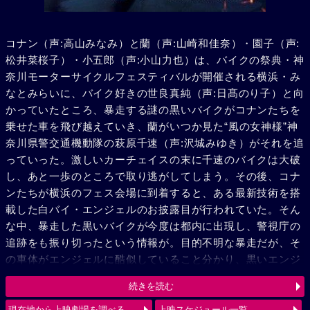
コナン（声:高山みなみ）と蘭（声:山崎和佳奈）・園子（声:
松井菜桜子）・小五郎（声:小山力也）は、バイクの祭典・神
奈川モーターサイクルフェスティバルが開催される横浜・み
なとみらいに、バイク好きの世良真純（声:日髙のり子）と向
かっていたところ、暴走する謎の黒いバイクがコナンたちを
乗せた車を飛び越えていき、蘭がいつか見た“風の女神様”神
奈川県警交通機動隊の萩原千速（声:沢城みゆき）がそれを追
っていった。激しいカーチェイスの末に千速のバイクは大破
し、あと一歩のところで取り逃がしてしまう。その後、コナ
ンたちが横浜のフェス会場に到着すると、ある最新技術を搭
載した白バイ・エンジェルのお披露目が行われていた。そん
な中、暴走した黒いバイクが今度は都内に出現し、警視庁の
追跡をも振り切ったという情報が。目的不明な暴走だが、そ
の車体がエンジェルに酷似していること分かり、黒いエンジ
ェル“ルシファー”と呼び、追跡を続ける。弟の萩原研二（声:
続きを読む
三木眞一郎）とその同期・松田陣平（声:神奈延年）との記憶
が脳裏によぎる千速。風の女神（エンジェル）VS 黒き堕天
現在地から上映劇場を調べる
上映スケジュール一覧