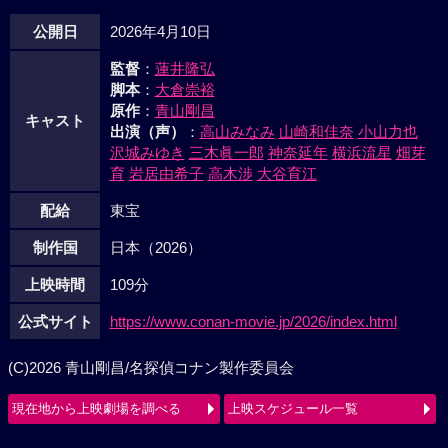
公開日
2026年4月10日
監督
：
蓮井隆弘
脚本
：
大倉崇裕
原作
：
青山剛昌
キャスト
出演（声）
：
高山みなみ
山崎和佳奈
小山力也
沢城みゆき
三木眞一郎
神奈延年
横浜流星
畑芽
育
岩居由希子
高木渉
大谷育江
配給
東宝
制作国
日本（2026）
上映時間
109分
公式サイト
https://www.conan-movie.jp/2026/index.html
(C)2026 青山剛昌/名探偵コナン製作委員会
現在地から上映劇場を調べる
上映スケジュール一覧