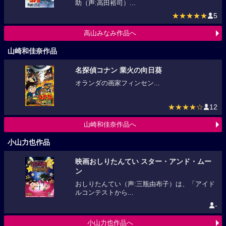
助（声:高田裕司）...
★★★★★
5
高山みなみ作品へ
山崎和佳奈作品
名探偵コナン 業火の向日葵
オランダの画家フィンセン...
★★★★☆
12
山崎和佳奈作品へ
小山力也作品
映画おしりたんてい スター・アンド・ムー
ン
おしりたんてい（声:三瓶由布子）は、「アイド
ルコンテストから...
-
小山力也作品へ