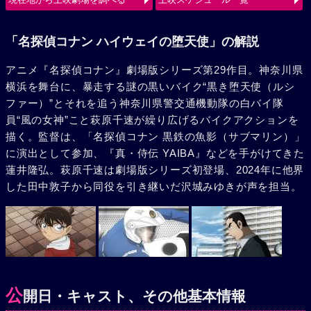
使（ルシファー）の、旋風巻き起こすバトルが始まる。
「名探偵コナン ハイウェイの堕天使」の解説
アニメ『名探偵コナン』劇場版シリーズ第29作目。神奈川県
横浜を舞台に、暴走する謎の黒いバイク“黒き堕天使（ルシ
ファー）”とそれを追う神奈川県警交通機動隊の白バイ隊
員“風の女神”こと萩原千速が繰り広げるバイクアクションを
描く。監督は、「名探偵コナン 黒鉄の魚影（サブマリン）」
に演出として参加、『真・侍伝 YAIBA』などを手がけてきた
蓮井隆弘。萩原千速は劇場版シリーズ初登場、2024年に他界
した田中敦子から同役を引き継いだ沢城みゆきが声を担当。
公
開日・キャスト、その他基本情報