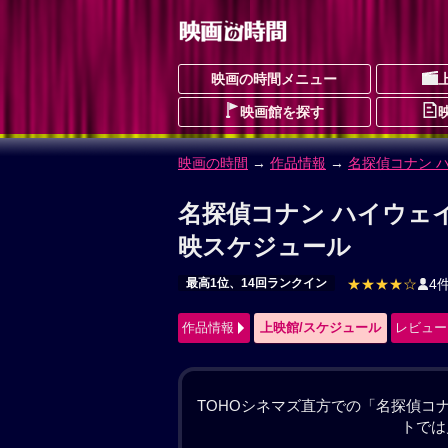
映画の時間メニュー
映画館を探す
映画の時間
→
作品情報
→ 名探偵コナン 
名探偵コナン ハイウェ
めいたんていこなんはいうぇいのだてん
最高1位、14回ランクイン
ドラマ
アクシ
予告編動画あり
★★★★☆
4件
作品情報
上映館/スケジュール
レビュー
#名探偵コナン