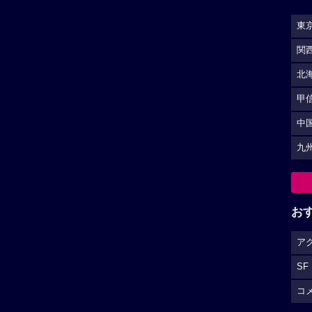
SF
から...
コ
S
★★★★☆
12
-
山崎和佳奈作品へ
小山力也作品へ