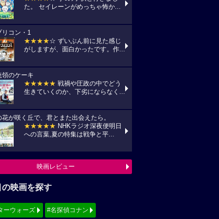
目の映画を探す
ターウォーズ
#名探偵コナン
ィズニー
#少女漫画原作実写化
シリーズ・映画祭作品を探す
見！地上波放送リスト
『借りぐらしのアリエッティ』
7(金) 日本テレビ/金曜ロードショーにて
:00〜)
『怪盗グルーのミニオン超変身』
10(月) フジテレビ/最新作公開記念にて
:00〜)
『銀河鉄道の夜』
11(火) NHK/Eテレにて(09:00～)
映画TV放送スケジュールへ