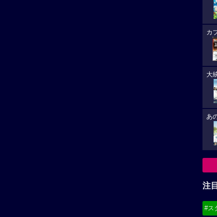
注
い。
再生非対応がございます。
#ス
#デ
稿があります。
必
8/
(21
8/
(19
8/
コナンだし、千早お姉様ならワンチャンって思います。
からしたからかなり湧きます。
る最後の映画です。