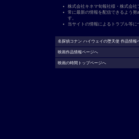
「名探偵コナン ハイウェイの堕
アニメ『名探偵コナン』劇場版シリー
いバイク“黒き堕天使（ルシファー）
女神”こと萩原千速が繰り広げるバイ
魚影（サブマリン）」に演出として参加
弘。萩原千速は劇場版シリーズ初登場
城みゆきが声を担当。
公
開日・キャスト、その他
公開日
2026年4月10日
監督
：
蓮井隆弘
脚本
：
大倉崇裕
キャスト
原作
：
青山剛昌
出演（声）
：
高山みなみ
横浜流星
畑芽育
岩居由