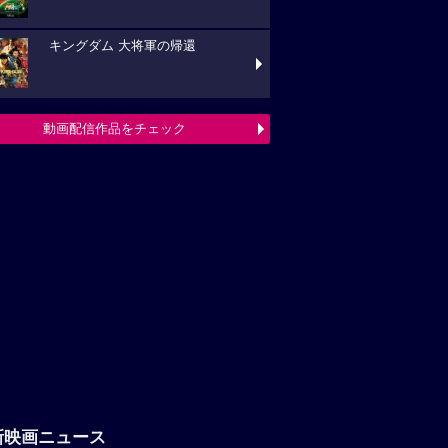
新映画ニュース
「八つ墓村」悪夢的な予告編解禁、
題歌は松本孝弘（B’z）率いるTMGが担当
フランシス・ンら出演。中年男たち
ボートレースに挑む「逆流の男たち」
『ブルーヘロン』10月23日(金)公開
定！ポスタービジュアル&特報解禁―ある家
巡る今...
映画ニュースへ