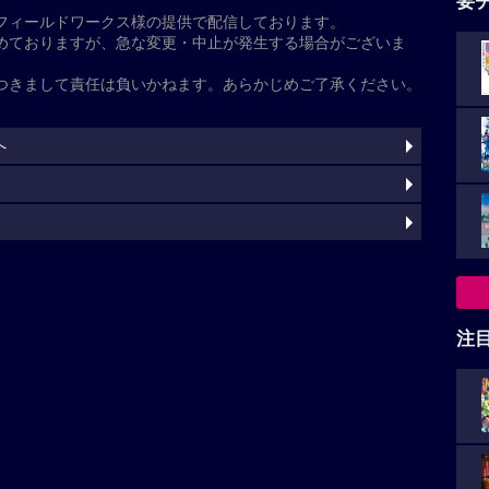
天使」の解説
ズ第29作目。神奈川県横浜を舞台に、暴走する謎の黒
”とそれを追う神奈川県警交通機動隊の白バイ隊員“風の
た
クアクションを描く。監督は、「名探偵コナン 黒鉄の
、『真・侍伝 YAIBA』などを手がけてきた蓮井隆
、2024年に他界した田中敦子から同役を引き継いだ沢
注
灼
基本情報
山崎和佳奈
小山力也
沢城みゆき
三木眞一郎
神奈延年
希子
高木渉
大谷育江