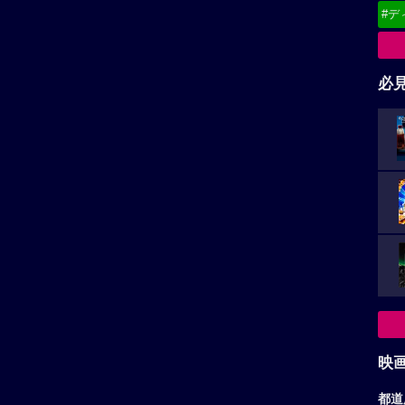
映
レビューを投稿する
都道
東
関
北
ェイの堕
甲
中
九
和佳奈作品
小山力也作品
お
偵コナン 業火の向日葵
映画おしりたんてい スター・
アンド・ムーン
ダの画家フィンセン...
ア
おしりたんてい（声:三瓶由布
子）は、「アイドルコンテスト