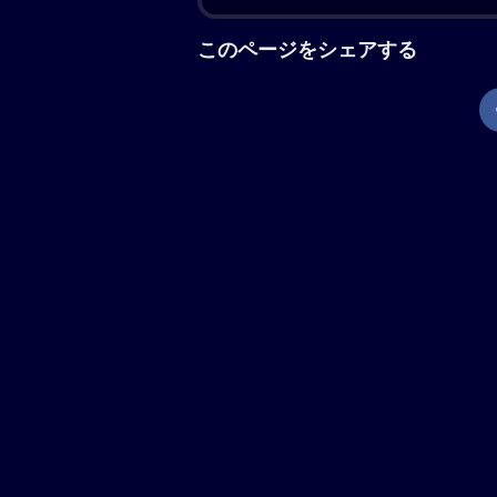
コナン（声:高山みなみ）と蘭（声:山
力也）は、バイクの祭典・神奈川モー
とみらいに、バイク好きの世良真純（
黒いバイクがコナンたちを乗せた車を
県警交通機動隊の萩原千速（声:沢城
末に千速のバイクは大破し、あと一歩
が横浜のフェス会場に到着すると、あ
が行われていた。そんな中、暴走した
振り切ったという情報が。目的不明な
分かり、黒いエンジェル“ルシファー
郎）とその同期・松田陣平（声:神奈
ェル）VS 黒き堕天使（ルシファー
現在地から上映劇場を調べる