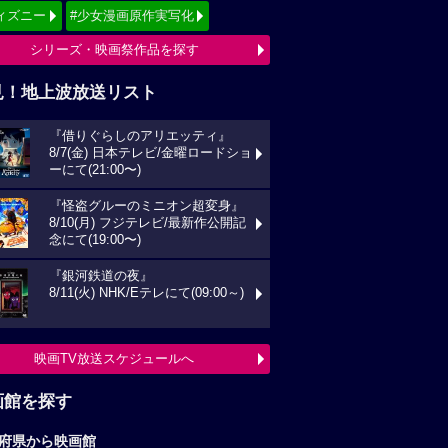
画館を探す
府県から映画館
京
関東
西
東海
海道
東北
信越
北陸
国
四国
州
沖縄
全国の映画館へ
すすめ映画ジャンル
クション
アニメーション