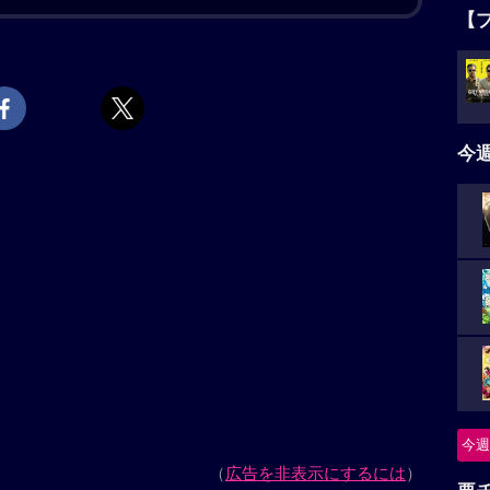
【
崎和佳奈）・園子（声:松井菜桜子）・小五郎（声:小山
ターサイクルフェスティバルが開催される横浜・みな
声:日髙のり子）と向かっていたところ、暴走する謎の
タ
飛び越えていき、蘭がいつか見た“風の女神様”神奈川
5名
みゆき）がそれを追っていった。激しいカーチェイスの
今
のところで取り逃がしてしまう。その後、コナンたち
る最新技術を搭載した白バイ・エンジェルのお披露目
黒いバイクが今度は都内に出現し、警視庁の追跡をも
ニ
暴走だが、その車体がエンジェルに酷似していること
”と呼び、追跡を続ける。弟の萩原研二（声:三木眞一
つ
延年）との記憶が脳裏によぎる千速。風の女神（エンジ
）の、旋風巻き起こすバトルが始まる。
怪
今週
続きを読む
要
上映スケジュール一覧