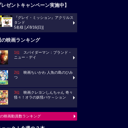
プレゼントキャンペーン実施中】
『グレイ・ミッション』アクリルス
ンド
様 [〆8/16(日)]
週の映画ランキング
1位
スパイダーマン：ブランド・
ュー・デイ
2位
映画ちいかわ 人魚の島のひみ
3位
映画クレヨンしんちゃん 奇々
々！オラの妖怪バケ～ション
の映画動員数ランキング
チェック！今週の３本
ミニオンズ＆モンスターズ