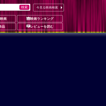
今見る映画検索
の映画
映画ランキング
作品
レビューを読む