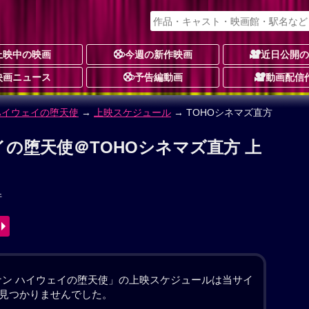
上映中の映画
今週の新作映画
近日公開
映画ニュース
予告編動画
動画配信
ハイウェイの堕天使
イの堕天使 作品情報
し
ョン
サスペンス・ミステリー
アニメーション
動画配信