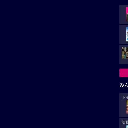
み
ト
小さ
映
た。
カ
が
大
生
あ
への