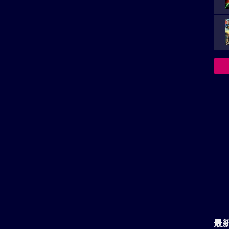
jp/2026/index.html
員会
最
上映スケジュール一覧
主
の堕天使のロケ地
が
箱根
横浜みなとみらい21
決
におすす
横浜の新都心。みなとみらい21事業
族を
によって再開発された地区。
 ハイウェイの堕天使のロケ地へ