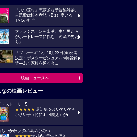
んなの映画レビュー
イ・ストーリー5
★★★★★
最近街を歩いていても
い子（特に3、4歳児）がi...
画ちいかわ 人魚の島のひみつ
★★★★
☆ 小6の子供と行きまし
 セイレーンがめっちゃ怖か...
プリコン・1
★★★★
☆ ずいぶん前に見た感じ
しますが、面白かったです。作...
統領のケーキ
★★★★★
戦禍や圧政の中でどう
きていくのか、下劣にならなく...
の花が咲く丘で、君とまた出会えたら。
★★★★★
NHKラジオ深夜便明日
言葉,夏の特集は戦争と平...
映画レビュー