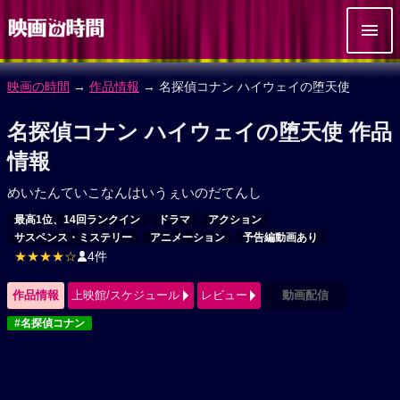
映画の時間
→
作品情報
→ 名探偵コナン ハイウェイの堕天使
名探偵コナン ハイウェイの堕天使 作品
情報
めいたんていこなんはいうぇいのだてんし
最高1位、14回ランクイン
ドラマ
アクション
サスペンス・ミステリー
アニメーション
予告編動画あり
★★★★☆
4件
作品情報
上映館/スケジュール
レビュー
動画配信
#名探偵コナン