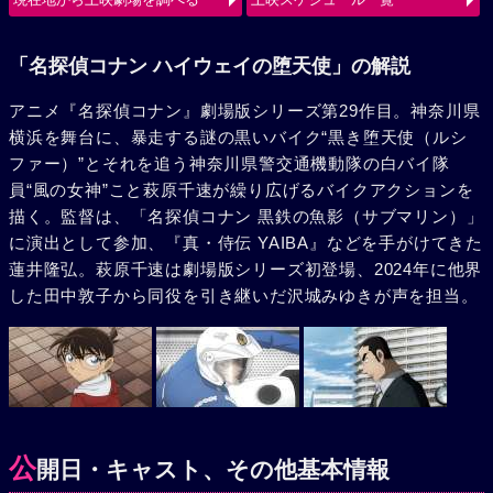
使（ルシファー）の、旋風巻き起こすバトルが始まる。
「名探偵コナン ハイウェイの堕天使」の解説
アニメ『名探偵コナン』劇場版シリーズ第29作目。神奈川県
横浜を舞台に、暴走する謎の黒いバイク“黒き堕天使（ルシ
ファー）”とそれを追う神奈川県警交通機動隊の白バイ隊
員“風の女神”こと萩原千速が繰り広げるバイクアクションを
描く。監督は、「名探偵コナン 黒鉄の魚影（サブマリン）」
に演出として参加、『真・侍伝 YAIBA』などを手がけてきた
蓮井隆弘。萩原千速は劇場版シリーズ初登場、2024年に他界
した田中敦子から同役を引き継いだ沢城みゆきが声を担当。
公
開日・キャスト、その他基本情報