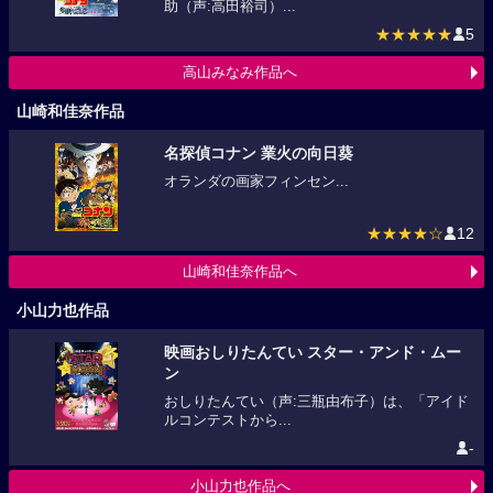
助（声:高田裕司）...
★★★★★
5
高山みなみ作品へ
山崎和佳奈作品
名探偵コナン 業火の向日葵
オランダの画家フィンセン...
★★★★☆
12
山崎和佳奈作品へ
小山力也作品
映画おしりたんてい スター・アンド・ムー
ン
おしりたんてい（声:三瓶由布子）は、「アイド
ルコンテストから...
-