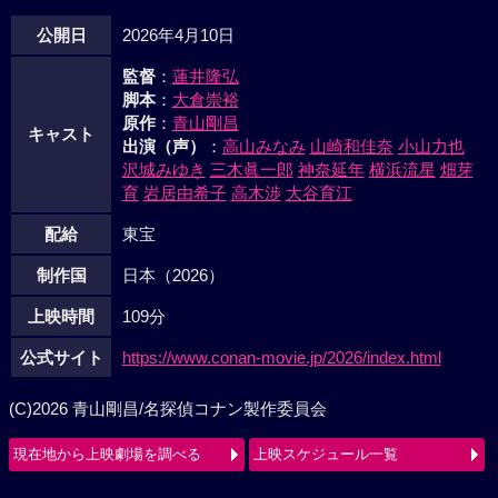
公開日
2026年4月10日
監督
：
蓮井隆弘
脚本
：
大倉崇裕
原作
：
青山剛昌
キャスト
出演（声）
：
高山みなみ
山崎和佳奈
小山力也
沢城みゆき
三木眞一郎
神奈延年
横浜流星
畑芽
育
岩居由希子
高木渉
大谷育江
配給
東宝
制作国
日本（2026）
上映時間
109分
公式サイト
https://www.conan-movie.jp/2026/index.html
(C)2026 青山剛昌/名探偵コナン製作委員会
現在地から上映劇場を調べる
上映スケジュール一覧