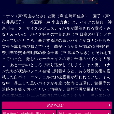
コナン（声:高山みなみ）と蘭（声:山崎和佳奈）・園子（声:
松井菜桜子）・小五郎（声:小山力也）は、バイクの祭典・神
奈川モーターサイクルフェスティバルが開催される横浜・み
なとみらいに、バイク好きの世良真純（声:日髙のり子）と向
かっていたところ、暴走する謎の黒いバイクがコナンたちを
乗せた車を飛び越えていき、蘭がいつか見た“風の女神様”神
奈川県警交通機動隊の萩原千速（声:沢城みゆき）がそれを追
っていった。激しいカーチェイスの末に千速のバイクは大破
し、あと一歩のところで取り逃がしてしまう。その後、コナ
ンたちが横浜のフェス会場に到着すると、ある最新技術を搭
載した白バイ・エンジェルのお披露目が行われていた。そん
な中、暴走した黒いバイクが今度は都内に出現し、警視庁の
追跡をも振り切ったという情報が。目的不明な暴走だが、そ
の車体がエンジェルに酷似していること分かり、黒いエンジ
ェル“ルシファー”と呼び、追跡を続ける。弟の萩原研二（声:
続きを読む
三木眞一郎）とその同期・松田陣平（声:神奈延年）との記憶
が脳裏によぎる千速。風の女神（エンジェル）VS 黒き堕天
現在地から上映劇場を調べる
上映スケジュール一覧