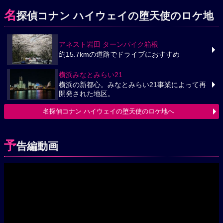
名
探偵コナン ハイウェイの堕天使のロケ地
アネスト岩田 ターンパイク箱根
約15.7kmの道路でドライブにおすすめ
横浜みなとみらい21
横浜の新都心。みなとみらい21事業によって再
開発された地区。
名探偵コナン ハイウェイの堕天使のロケ地へ
予
告編動画