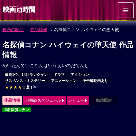
映画の時間
→
作品情報
→ 名探偵コナン ハイウェイの堕天使
名探偵コナン ハイウェイの堕天使 作品
情報
めいたんていこなんはいうぇいのだてんし
最高1位、14回ランクイン
ドラマ
アクション
サスペンス・ミステリー
アニメーション
予告編動画あり
★★★★☆
4件
作品情報
上映館/スケジュール
レビュー
動画配信
#名探偵コナン