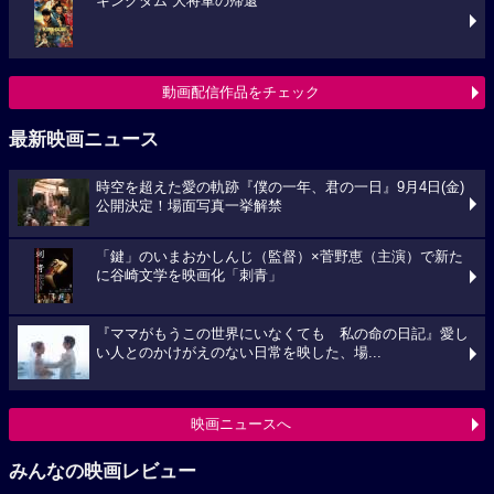
キングダム 大将軍の帰還
動画配信作品をチェック
最新映画ニュース
時空を超えた愛の軌跡『僕の一年、君の一日』9月4日(金)
公開決定！場面写真一挙解禁
「鍵」のいまおかしんじ（監督）×菅野恵（主演）で新た
に谷崎文学を映画化「刺青」
『ママがもうこの世界にいなくても 私の命の日記』愛し
い人とのかけがえのない日常を映した、場...
映画ニュースへ
みんなの映画レビュー