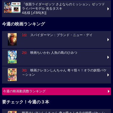
『仮面ライダーゼッツ さよならのミッション』ゼッツド
ライバーモデル 光るタスキ
4名様 [〆8/6(木)]
今週の映画ランキング
1位
スパイダーマン：ブランド・ニュー・デイ
2位
映画ちいかわ 人魚の島のひみつ
3位
映画クレヨンしんちゃん 奇々怪々！オラの妖怪バケ
～ション
今週の映画動員数ランキング
要チェック！今週の３本