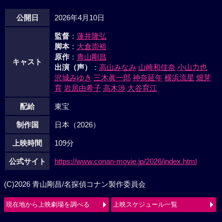
公開日
2026年4月10日
監督
：
蓮井隆弘
脚本
：
大倉崇裕
原作
：
青山剛昌
キャスト
出演（声）
：
高山みなみ
山崎和佳奈
小山力也
沢城みゆき
三木眞一郎
神奈延年
横浜流星
畑芽
育
岩居由希子
高木渉
大谷育江
配給
東宝
制作国
日本（2026）
上映時間
109分
公式サイト
https://www.conan-movie.jp/2026/index.html
(C)2026 青山剛昌/名探偵コナン製作委員会
現在地から上映劇場を調べる
上映スケジュール一覧