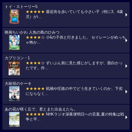
トイ・ストーリー5
★★★★★
最近街を歩いていても小さい子（特に3、4歳
児）がi...
映画ちいかわ 人魚の島のひみつ
★★★★
☆ 小6の子供と行きました。 セイレーンがめっち
ゃ怖か...
カプリコン・1
★★★★
☆ ずいぶん前に見た感じがしますが、面白かっ
たです。作...
大統領のケーキ
★★★★★
戦禍や圧政の中でどう生きていくのか、下劣
にならなく...
あの花が咲く丘で、君とまた出会えたら。
★★★★★
NHKラジオ深夜便明日への言葉,夏の特集は戦
争と平...