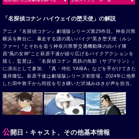
使（ルシファー）の、旋風巻き起こすバトルが始まる。
「名探偵コナン ハイウェイの堕天使」の解説
アニメ『名探偵コナン』劇場版シリーズ第29作目。神奈川県
横浜を舞台に、暴走する謎の黒いバイク“黒き堕天使（ルシ
ファー）”とそれを追う神奈川県警交通機動隊の白バイ隊
員“風の女神”こと萩原千速が繰り広げるバイクアクションを
描く。監督は、「名探偵コナン 黒鉄の魚影（サブマリン）」
に演出として参加、『真・侍伝 YAIBA』などを手がけてきた
蓮井隆弘。萩原千速は劇場版シリーズ初登場、2024年に他界
した田中敦子から同役を引き継いだ沢城みゆきが声を担当。
公
開日・キャスト、その他基本情報