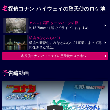
名
探偵コナン ハイウェイの堕天使のロケ地
アネスト岩田 ターンパイク箱根
約15.7kmの道路でドライブにおすすめ
横浜みなとみらい21
横浜の新都心。みなとみらい21事業によって再
開発された地区。
名探偵コナン ハイウェイの堕天使のロケ地へ
予
告編動画