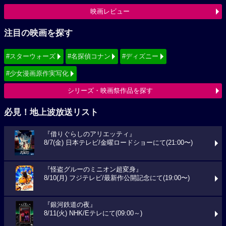
映画レビュー
注目の映画を探す
#スターウォーズ
#名探偵コナン
#ディズニー
#少女漫画原作実写化
シリーズ・映画祭作品を探す
必見！地上波放送リスト
『借りぐらしのアリエッティ』
8/7(金) 日本テレビ/金曜ロードショーにて(21:00〜)
『怪盗グルーのミニオン超変身』
8/10(月) フジテレビ/最新作公開記念にて(19:00〜)
『銀河鉄道の夜』
8/11(火) NHK/Eテレにて(09:00～)