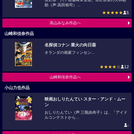
助（声:高田裕司）...
★★★★★
5
高山みなみ作品へ
山崎和佳奈作品
名探偵コナン 業火の向日葵
オランダの画家フィンセン...
★★★★☆
12
山崎和佳奈作品へ
小山力也作品
映画おしりたんてい スター・アンド・ムー
ン
おしりたんてい（声:三瓶由布子）は、「アイド
ルコンテストから...
-