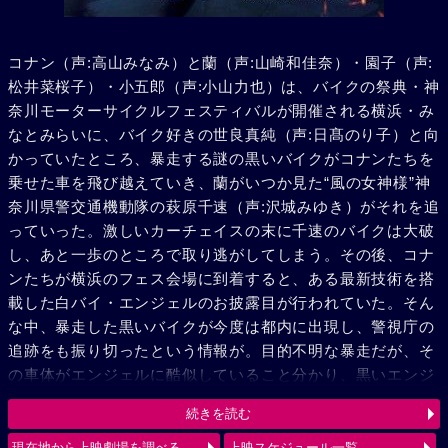
コナン（声:高山みなみ）と蘭（声:山崎和佳奈）・園子（声:
松井菜桜子）・小五郎（声:小山力也）は、バイクの祭典・神
奈川モーターサイクルフェスティバルが開催される横浜・み
なとみらいに、バイク好きの世良真純（声:日髙のり子）と向
かっていたところ、暴走する謎の黒いバイクがコナンたちを
乗せた車を飛び越えていき、蘭がいつか見た“風の女神様”神
奈川県警交通機動隊の萩原千速（声:沢城みゆき）がそれを追
っていった。激しいカーチェイスの末に千速のバイクは大破
し、あと一歩のところで取り逃がしてしまう。その後、コナ
ンたちが横浜のフェス会場に到着すると、ある最新技術を搭
載した白バイ・エンジェルのお披露目が行われていた。そん
な中、暴走した黒いバイクが今度は都内に出現し、警視庁の
追跡をも振り切ったという情報が。目的不明な暴走だが、そ
の車体がエンジェルに酷似していること分かり、黒いエンジ
ェル“ルシファー”と呼び、追跡を続ける。弟の萩原研二（声:
続きを読む
三木眞一郎）とその同期・松田陣平（声:神奈延年）との記憶
が脳裏によぎる千速。風の女神（エンジェル）VS 黒き堕天
現在地から上映劇場を調べる
上映スケジュール一覧