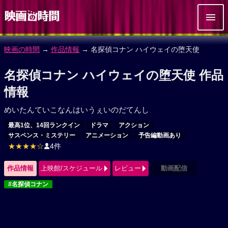
映画の時間
→
作品情報
→ 名探偵コナン ハイウェイの堕天使
名探偵コナン ハイウェイの堕天使 作品
情報
めいたんていこなんはいうぇいのだてんし
最高1位、14回ランクイン
ドラマ
アクション
サスペンス・ミステリー
アニメーション
予告編動画あり
★★★★☆
4件
作品情報
上映館/スケジュール
レビュー
動画配信
#名探偵コナン