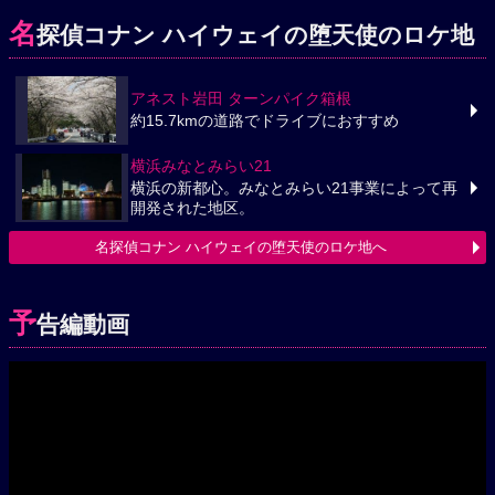
名
探偵コナン ハイウェイの堕天使のロケ地
アネスト岩田 ターンパイク箱根
約15.7kmの道路でドライブにおすすめ
横浜みなとみらい21
横浜の新都心。みなとみらい21事業によって再
開発された地区。
名探偵コナン ハイウェイの堕天使のロケ地へ
予
告編動画