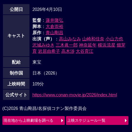
公開日
2026年4月10日
監督
：
蓮井隆弘
脚本
：
大倉崇裕
原作
：
青山剛昌
キャスト
出演（声）
：
高山みなみ
山崎和佳奈
小山力也
沢城みゆき
三木眞一郎
神奈延年
横浜流星
畑芽
育
岩居由希子
高木渉
大谷育江
配給
東宝
制作国
日本（2026）
上映時間
109分
公式サイト
https://www.conan-movie.jp/2026/index.html
(C)2026 青山剛昌/名探偵コナン製作委員会
現在地から上映劇場を調べる
上映スケジュール一覧