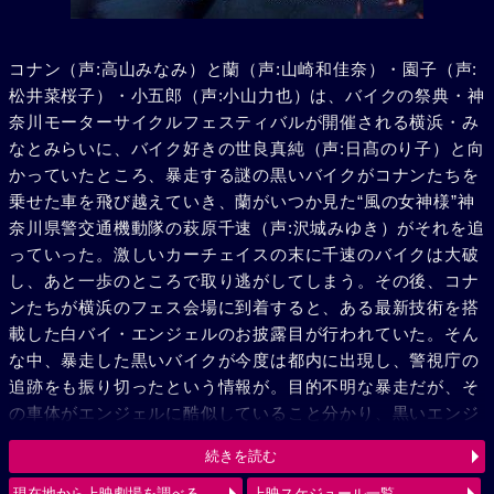
コナン（声:高山みなみ）と蘭（声:山崎和佳奈）・園子（声:
松井菜桜子）・小五郎（声:小山力也）は、バイクの祭典・神
奈川モーターサイクルフェスティバルが開催される横浜・み
なとみらいに、バイク好きの世良真純（声:日髙のり子）と向
かっていたところ、暴走する謎の黒いバイクがコナンたちを
乗せた車を飛び越えていき、蘭がいつか見た“風の女神様”神
奈川県警交通機動隊の萩原千速（声:沢城みゆき）がそれを追
っていった。激しいカーチェイスの末に千速のバイクは大破
し、あと一歩のところで取り逃がしてしまう。その後、コナ
ンたちが横浜のフェス会場に到着すると、ある最新技術を搭
載した白バイ・エンジェルのお披露目が行われていた。そん
な中、暴走した黒いバイクが今度は都内に出現し、警視庁の
追跡をも振り切ったという情報が。目的不明な暴走だが、そ
の車体がエンジェルに酷似していること分かり、黒いエンジ
ェル“ルシファー”と呼び、追跡を続ける。弟の萩原研二（声:
続きを読む
三木眞一郎）とその同期・松田陣平（声:神奈延年）との記憶
が脳裏によぎる千速。風の女神（エンジェル）VS 黒き堕天
現在地から上映劇場を調べる
上映スケジュール一覧