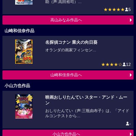
助（声:高田裕司）...
★★★★★
5
高山みなみ作品へ
山崎和佳奈作品
名探偵コナン 業火の向日葵
オランダの画家フィンセン...
★★★★☆
12
山崎和佳奈作品へ
小山力也作品
映画おしりたんてい スター・アンド・ムー
ン
おしりたんてい（声:三瓶由布子）は、「アイド
ルコンテストから...
-