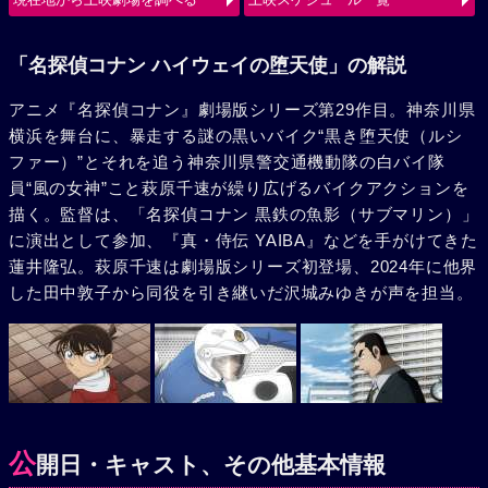
使（ルシファー）の、旋風巻き起こすバトルが始まる。
「名探偵コナン ハイウェイの堕天使」の解説
アニメ『名探偵コナン』劇場版シリーズ第29作目。神奈川県
横浜を舞台に、暴走する謎の黒いバイク“黒き堕天使（ルシ
ファー）”とそれを追う神奈川県警交通機動隊の白バイ隊
員“風の女神”こと萩原千速が繰り広げるバイクアクションを
描く。監督は、「名探偵コナン 黒鉄の魚影（サブマリン）」
に演出として参加、『真・侍伝 YAIBA』などを手がけてきた
蓮井隆弘。萩原千速は劇場版シリーズ初登場、2024年に他界
した田中敦子から同役を引き継いだ沢城みゆきが声を担当。
公
開日・キャスト、その他基本情報