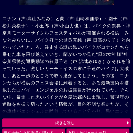
コナン（声:高山みなみ）と蘭（声:山崎和佳奈）・園子（声:
松井菜桜子）・小五郎（声:小山力也）は、バイクの祭典・神
奈川モーターサイクルフェスティバルが開催される横浜・み
なとみらいに、バイク好きの世良真純（声:日髙のり子）と向
かっていたところ、暴走する謎の黒いバイクがコナンたちを
乗せた車を飛び越えていき、蘭がいつか見た“風の女神様”神
奈川県警交通機動隊の萩原千速（声:沢城みゆき）がそれを追
っていった。激しいカーチェイスの末に千速のバイクは大破
し、あと一歩のところで取り逃がしてしまう。その後、コナ
ンたちが横浜のフェス会場に到着すると、ある最新技術を搭
載した白バイ・エンジェルのお披露目が行われていた。そん
な中、暴走した黒いバイクが今度は都内に出現し、警視庁の
追跡をも振り切ったという情報が。目的不明な暴走だが、そ
の車体がエンジェルに酷似していること分かり、黒いエンジ
ェル“ルシファー”と呼び、追跡を続ける。弟の萩原研二（声:
続きを読む
三木眞一郎）とその同期・松田陣平（声:神奈延年）との記憶
が脳裏によぎる千速。風の女神（エンジェル）VS 黒き堕天
現在地から上映劇場を調べる
上映スケジュール一覧