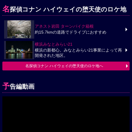
名
探偵コナン ハイウェイの堕天使のロケ地
アネスト岩田 ターンパイク箱根
約15.7kmの道路でドライブにおすすめ
横浜みなとみらい21
横浜の新都心。みなとみらい21事業によって再
開発された地区。
名探偵コナン ハイウェイの堕天使のロケ地へ
予
告編動画