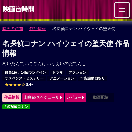
映画の時間
→
作品情報
→ 名探偵コナン ハイウェイの堕天使
名探偵コナン ハイウェイの堕天使 作品
情報
めいたんていこなんはいうぇいのだてんし
最高1位、14回ランクイン
ドラマ
アクション
サスペンス・ミステリー
アニメーション
予告編動画あり
★★★★☆
4件
作品情報
上映館/スケジュール
レビュー
動画配信
#名探偵コナン