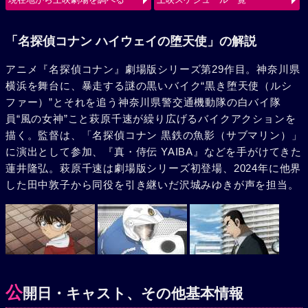
使（ルシファー）の、旋風巻き起こすバトルが始まる。
「名探偵コナン ハイウェイの堕天使」の解説
アニメ『名探偵コナン』劇場版シリーズ第29作目。神奈川県
横浜を舞台に、暴走する謎の黒いバイク“黒き堕天使（ルシ
ファー）”とそれを追う神奈川県警交通機動隊の白バイ隊
員“風の女神”こと萩原千速が繰り広げるバイクアクションを
描く。監督は、「名探偵コナン 黒鉄の魚影（サブマリン）」
に演出として参加、『真・侍伝 YAIBA』などを手がけてきた
蓮井隆弘。萩原千速は劇場版シリーズ初登場、2024年に他界
した田中敦子から同役を引き継いだ沢城みゆきが声を担当。
公
開日・キャスト、その他基本情報