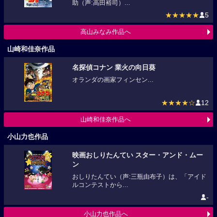
助（声:高田裕司）...
★★★★★
5
高山みなみ作品へ
山崎和佳奈作品
名探偵コナン 業火の向日葵
オランダの画家フィンセン...
★★★★☆
12
山崎和佳奈作品へ
小山力也作品
映画おしりたんてい スター・アンド・ムー
ン
おしりたんてい（声:三瓶由布子）は、「アイド
ルコンテストから...
-