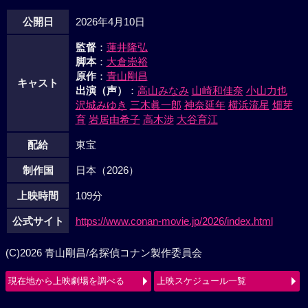
公開日
2026年4月10日
監督
：
蓮井隆弘
脚本
：
大倉崇裕
原作
：
青山剛昌
キャスト
出演（声）
：
高山みなみ
山崎和佳奈
小山力也
沢城みゆき
三木眞一郎
神奈延年
横浜流星
畑芽
育
岩居由希子
高木渉
大谷育江
配給
東宝
制作国
日本（2026）
上映時間
109分
公式サイト
https://www.conan-movie.jp/2026/index.html
(C)2026 青山剛昌/名探偵コナン製作委員会
現在地から上映劇場を調べる
上映スケジュール一覧