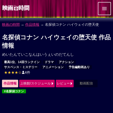
映画の時間
→
作品情報
→ 名探偵コナン ハイウェイの堕天使
名探偵コナン ハイウェイの堕天使 作品
情報
めいたんていこなんはいうぇいのだてんし
最高1位、14回ランクイン
ドラマ
アクション
サスペンス・ミステリー
アニメーション
予告編動画あり
★★★★☆
4件
作品情報
上映館/スケジュール
レビュー
動画配信
#名探偵コナン