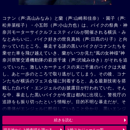
コナン（声:高山みなみ）と蘭（声:山崎和佳奈）・園子（声:
松井菜桜子）・小五郎（声:小山力也）は、バイクの祭典・神
奈川モーターサイクルフェスティバルが開催される横浜・み
なとみらいに、バイク好きの世良真純（声:日髙のり子）と向
かっていたところ、暴走する謎の黒いバイクがコナンたちを
乗せた車を飛び越えていき、蘭がいつか見た“風の女神様”神
奈川県警交通機動隊の萩原千速（声:沢城みゆき）がそれを追
っていった。激しいカーチェイスの末に千速のバイクは大破
し、あと一歩のところで取り逃がしてしまう。その後、コナ
ンたちが横浜のフェス会場に到着すると、ある最新技術を搭
載した白バイ・エンジェルのお披露目が行われていた。そん
な中、暴走した黒いバイクが今度は都内に出現し、警視庁の
追跡をも振り切ったという情報が。目的不明な暴走だが、そ
の車体がエンジェルに酷似していること分かり、黒いエンジ
ェル“ルシファー”と呼び、追跡を続ける。弟の萩原研二（声:
続きを読む
三木眞一郎）とその同期・松田陣平（声:神奈延年）との記憶
が脳裏によぎる千速。風の女神（エンジェル）VS 黒き堕天
現在地から上映劇場を調べる
上映スケジュール一覧