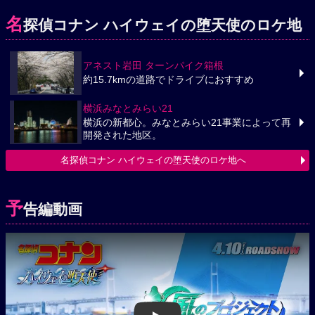
名
探偵コナン ハイウェイの堕天使のロケ地
アネスト岩田 ターンパイク箱根
約15.7kmの道路でドライブにおすすめ
横浜みなとみらい21
横浜の新都心。みなとみらい21事業によって再
開発された地区。
名探偵コナン ハイウェイの堕天使のロケ地へ
予
告編動画