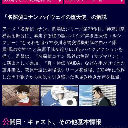
使（ルシファー）の、旋風巻き起こすバトルが始まる。
「名探偵コナン ハイウェイの堕天使」の解説
アニメ『名探偵コナン』劇場版シリーズ第29作目。神奈川県
横浜を舞台に、暴走する謎の黒いバイク“黒き堕天使（ルシ
ファー）”とそれを追う神奈川県警交通機動隊の白バイ隊
員“風の女神”こと萩原千速が繰り広げるバイクアクションを
描く。監督は、「名探偵コナン 黒鉄の魚影（サブマリン）」
に演出として参加、『真・侍伝 YAIBA』などを手がけてきた
蓮井隆弘。萩原千速は劇場版シリーズ初登場、2024年に他界
した田中敦子から同役を引き継いだ沢城みゆきが声を担当。
公
開日・キャスト、その他基本情報