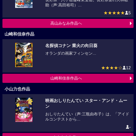
助（声:高田裕司）...
★★★★★
5
高山みなみ作品へ
山崎和佳奈作品
名探偵コナン 業火の向日葵
オランダの画家フィンセン...
★★★★☆
12
山崎和佳奈作品へ
小山力也作品
映画おしりたんてい スター・アンド・ムー
ン
おしりたんてい（声:三瓶由布子）は、「アイド
ルコンテストから...
-