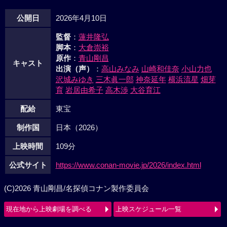
公開日
2026年4月10日
監督
：
蓮井隆弘
脚本
：
大倉崇裕
原作
：
青山剛昌
キャスト
出演（声）
：
高山みなみ
山崎和佳奈
小山力也
沢城みゆき
三木眞一郎
神奈延年
横浜流星
畑芽
育
岩居由希子
高木渉
大谷育江
配給
東宝
制作国
日本（2026）
上映時間
109分
公式サイト
https://www.conan-movie.jp/2026/index.html
(C)2026 青山剛昌/名探偵コナン製作委員会
現在地から上映劇場を調べる
上映スケジュール一覧