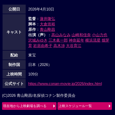
公開日
2026年4月10日
監督
：
蓮井隆弘
脚本
：
大倉崇裕
原作
：
青山剛昌
キャスト
出演（声）
：
高山みなみ
山崎和佳奈
小山力也
沢城みゆき
三木眞一郎
神奈延年
横浜流星
畑芽
育
岩居由希子
高木渉
大谷育江
配給
東宝
制作国
日本（2026）
上映時間
109分
公式サイト
https://www.conan-movie.jp/2026/index.html
(C)2026 青山剛昌/名探偵コナン製作委員会
現在地から上映劇場を調べる
上映スケジュール一覧