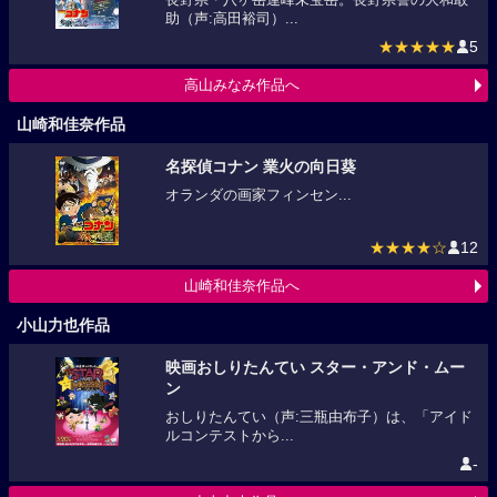
助（声:高田裕司）...
★★★★★
5
高山みなみ作品へ
山崎和佳奈作品
名探偵コナン 業火の向日葵
オランダの画家フィンセン...
★★★★☆
12
山崎和佳奈作品へ
小山力也作品
映画おしりたんてい スター・アンド・ムー
ン
おしりたんてい（声:三瓶由布子）は、「アイド
ルコンテストから...
-