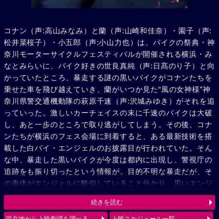
コナン（声:高山みなみ）と蘭（声:山崎和佳奈）・園子（声:
松井菜桜子）・小五郎（声:小山力也）は、バイクの祭典・神
奈川モーターサイクルフェスティバルが開催される横浜・み
なとみらいに、バイク好きの世良真純（声:日髙のり子）と向
かっていたところ、暴走する謎の黒いバイクがコナンたちを
乗せた車を飛び越えていき、蘭がいつか見た“風の女神様”神
奈川県警交通機動隊の萩原千速（声:沢城みゆき）がそれを追
っていった。激しいカーチェイスの末に千速のバイクは大破
し、あと一歩のところで取り逃がしてしまう。その後、コナ
ンたちが横浜のフェス会場に到着すると、ある最新技術を搭
載した白バイ・エンジェルのお披露目が行われていた。そん
な中、暴走した黒いバイクが今度は都内に出現し、警視庁の
追跡をも振り切ったという情報が。目的不明な暴走だが、そ
の車体がエンジェルに酷似していること分かり、黒いエンジ
ェル“ルシファー”と呼び、追跡を続ける。弟の萩原研二（声:
続きを読む
三木眞一郎）とその同期・松田陣平（声:神奈延年）との記憶
が脳裏によぎる千速。風の女神（エンジェル）VS 黒き堕天
現在地から上映劇場を調べる
上映スケジュール一覧