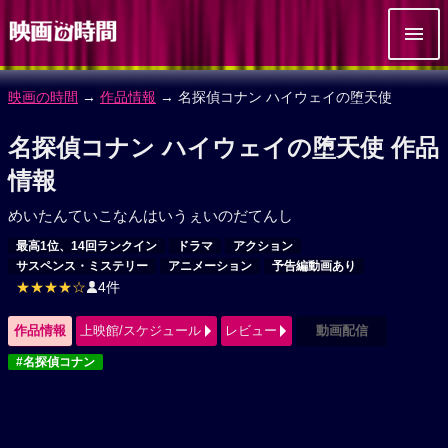
映画の時間
→
作品情報
→ 名探偵コナン ハイウェイの堕天使
名探偵コナン ハイウェイの堕天使 作品
情報
めいたんていこなんはいうぇいのだてんし
最高1位、14回ランクイン
ドラマ
アクション
サスペンス・ミステリー
アニメーション
予告編動画あり
★★★★☆
4件
作品情報
上映館/スケジュール
レビュー
動画配信
#名探偵コナン