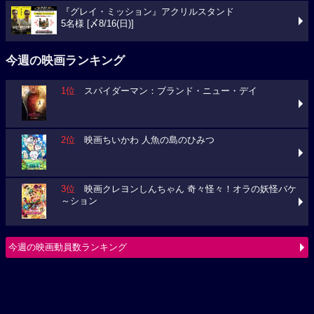
『グレイ・ミッション』アクリルスタンド
5名様 [〆8/16(日)]
今週の映画ランキング
1位
スパイダーマン：ブランド・ニュー・デイ
2位
映画ちいかわ 人魚の島のひみつ
3位
映画クレヨンしんちゃん 奇々怪々！オラの妖怪バケ
～ション
今週の映画動員数ランキング
要チェック！今週の３本
ミニオンズ＆モンスターズ