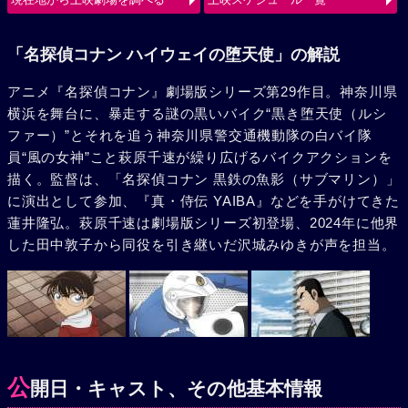
使（ルシファー）の、旋風巻き起こすバトルが始まる。
「名探偵コナン ハイウェイの堕天使」の解説
アニメ『名探偵コナン』劇場版シリーズ第29作目。神奈川県
横浜を舞台に、暴走する謎の黒いバイク“黒き堕天使（ルシ
ファー）”とそれを追う神奈川県警交通機動隊の白バイ隊
員“風の女神”こと萩原千速が繰り広げるバイクアクションを
描く。監督は、「名探偵コナン 黒鉄の魚影（サブマリン）」
に演出として参加、『真・侍伝 YAIBA』などを手がけてきた
蓮井隆弘。萩原千速は劇場版シリーズ初登場、2024年に他界
した田中敦子から同役を引き継いだ沢城みゆきが声を担当。
公
開日・キャスト、その他基本情報