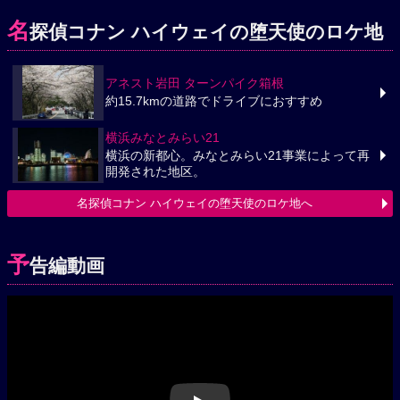
名
探偵コナン ハイウェイの堕天使のロケ地
アネスト岩田 ターンパイク箱根
約15.7kmの道路でドライブにおすすめ
横浜みなとみらい21
横浜の新都心。みなとみらい21事業によって再
開発された地区。
名探偵コナン ハイウェイの堕天使のロケ地へ
予
告編動画