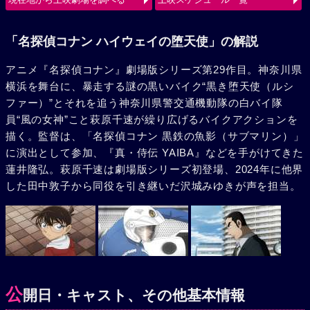
使（ルシファー）の、旋風巻き起こすバトルが始まる。
「名探偵コナン ハイウェイの堕天使」の解説
アニメ『名探偵コナン』劇場版シリーズ第29作目。神奈川県
横浜を舞台に、暴走する謎の黒いバイク“黒き堕天使（ルシ
ファー）”とそれを追う神奈川県警交通機動隊の白バイ隊
員“風の女神”こと萩原千速が繰り広げるバイクアクションを
描く。監督は、「名探偵コナン 黒鉄の魚影（サブマリン）」
に演出として参加、『真・侍伝 YAIBA』などを手がけてきた
蓮井隆弘。萩原千速は劇場版シリーズ初登場、2024年に他界
した田中敦子から同役を引き継いだ沢城みゆきが声を担当。
公
開日・キャスト、その他基本情報