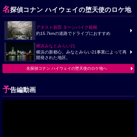
名
探偵コナン ハイウェイの堕天使のロケ地
アネスト岩田 ターンパイク箱根
約15.7kmの道路でドライブにおすすめ
横浜みなとみらい21
横浜の新都心。みなとみらい21事業によって再
開発された地区。
名探偵コナン ハイウェイの堕天使のロケ地へ
予
告編動画