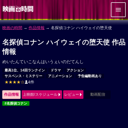
映画の時間
→
作品情報
→ 名探偵コナン ハイウェイの堕天使
名探偵コナン ハイウェイの堕天使 作品
情報
めいたんていこなんはいうぇいのだてんし
最高1位、14回ランクイン
ドラマ
アクション
サスペンス・ミステリー
アニメーション
予告編動画あり
★★★★☆
4件
作品情報
上映館/スケジュール
レビュー
動画配信
#名探偵コナン