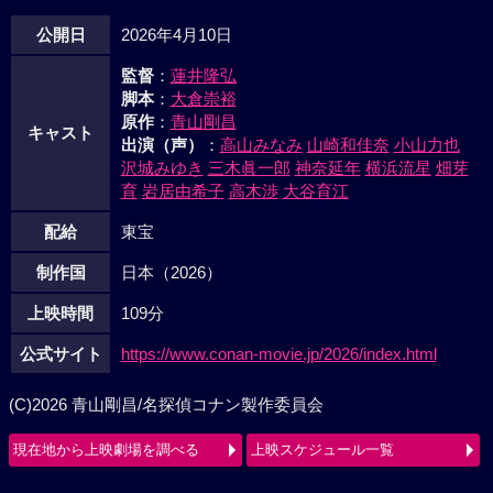
公開日
2026年4月10日
監督
：
蓮井隆弘
脚本
：
大倉崇裕
原作
：
青山剛昌
キャスト
出演（声）
：
高山みなみ
山崎和佳奈
小山力也
沢城みゆき
三木眞一郎
神奈延年
横浜流星
畑芽
育
岩居由希子
高木渉
大谷育江
配給
東宝
制作国
日本（2026）
上映時間
109分
公式サイト
https://www.conan-movie.jp/2026/index.html
(C)2026 青山剛昌/名探偵コナン製作委員会
現在地から上映劇場を調べる
上映スケジュール一覧