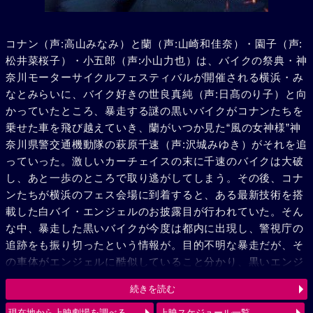
コナン（声:高山みなみ）と蘭（声:山崎和佳奈）・園子（声:
松井菜桜子）・小五郎（声:小山力也）は、バイクの祭典・神
奈川モーターサイクルフェスティバルが開催される横浜・み
なとみらいに、バイク好きの世良真純（声:日髙のり子）と向
かっていたところ、暴走する謎の黒いバイクがコナンたちを
乗せた車を飛び越えていき、蘭がいつか見た“風の女神様”神
奈川県警交通機動隊の萩原千速（声:沢城みゆき）がそれを追
っていった。激しいカーチェイスの末に千速のバイクは大破
し、あと一歩のところで取り逃がしてしまう。その後、コナ
ンたちが横浜のフェス会場に到着すると、ある最新技術を搭
載した白バイ・エンジェルのお披露目が行われていた。そん
な中、暴走した黒いバイクが今度は都内に出現し、警視庁の
追跡をも振り切ったという情報が。目的不明な暴走だが、そ
の車体がエンジェルに酷似していること分かり、黒いエンジ
ェル“ルシファー”と呼び、追跡を続ける。弟の萩原研二（声:
続きを読む
三木眞一郎）とその同期・松田陣平（声:神奈延年）との記憶
が脳裏によぎる千速。風の女神（エンジェル）VS 黒き堕天
現在地から上映劇場を調べる
上映スケジュール一覧