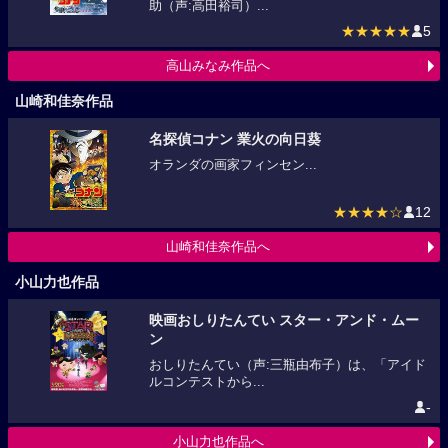
助（声:高田裕司）...
★★★★★
5
高山みなみ作品へ
山崎和佳奈作品
名探偵コナン 業火の向日葵
オランダの画家フィンセン...
★★★★☆
12
山崎和佳奈作品へ
小山力也作品
映画おしりたんてい スター・アンド・ムー
ン
おしりたんてい（声:三瓶由布子）は、「アイド
ルコンテストから...
-